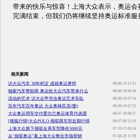
带来的快乐与惊喜！上海大众表示，奥运会
完满结束，但我们仍将继续坚持奥运标准服
相关新闻
·
访大众汽车 30年积淀 成就奥运梦想
08-08-19 11:31
·
独家汽车赞助商 奥运给大众汽车带来什么
08-08-19 08:34
·
流动的艺术 访大众甲壳虫奥运艺术车队
08-08-19 07:14
·
百年汽车百年奥运 大众奥林匹克(图)
08-08-18 07:35
·
大众奥运用车交付爱尔兰奥运体育代表团
08-07-30 08:57
·
[搜狐行情]大众POLO 领驭两车型近期行情
08-07-09 22:10
·
上海大众旗下领驭全系车型降价5000元
07-10-25 08:24
·
从"领驭奥运"看上海大众整合市场营销
07-08-29 11:58