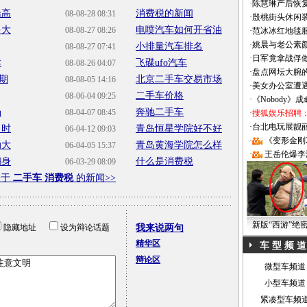
·
陈慧琳产后恢复
船高
消费税的新闻
08-08-28 08:31
·
殷桃街头休闲装
多大
电喷汽车如何开省油
08-08-27 08:26
·
范冰冰红地毯
·
姚晨与老公素
小排量汽车排名
08-08-27 07:41
·
日军竟拿战俘
卖
飞碟ufo汽车
08-08-26 04:07
·
盘点网坛大腕
期
北京二手车交易市场
08-08-05 14:16
·
美女办公室遭
二手车价格
08-06-04 09:25
·
《Nobody》
场
奔驰二手车
08-04-07 08:45
·
搜狐娱乐招聘
·
台北电玩展靓丽Sh
当时
青岛恒星学院好不好
06-04-12 09:03
·
《变形金刚
动大
青岛黄海学院怎么样
06-04-05 15:37
·
王岳伦爆李
翻身
什么是消费税
06-03-29 08:09
关于
二手车 消费税
的新闻>>
新版“西游”绝
隐藏地址
设为辩论话题
我来说两句
精华区
车 型 频 道
辩论区
微型车频道
小型车频道
紧凑型车频