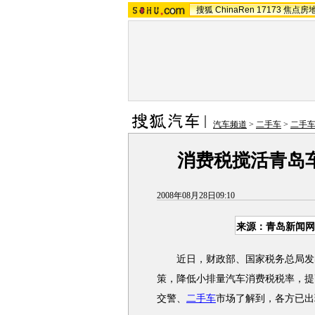
搜狐
ChinaRen
17173
焦点房
汽车频道
>
二手车
>
二手
消费税搅活青岛
2008年08月28日09:10
来源：青岛新闻网
近日，财政部、国家税务总局发出
策，降低小排量汽车消费税税率，提
交警、
二手车
市场了解到，各方已出