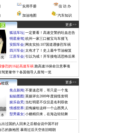
图
实用手册
信 访 办
询
加油地图
汽车知识
更多>>
狐说车坛
|
一定要看！高速交警的吐血忠告
明星座驾
|
杭州一家三口被宝马车撞飞
安阳车会
|
网友实拍:107国道遇惨烈车祸
四川车会
|
太有才了！史上最牛节油秘笈
江苏车会
|
引以为戒！开车接电话恐怖后果
曝光
最惨烈的16起高速车祸
跑高速16保命注意事项
座驾更奢华？各国领导人座驾一览
更多>>
焦点新闻
|
不要迷恋哥，哥只是一个鬼
贴贴图图
|
英媒评出2009年度搞怪发明
娱乐旮旯
|
当红明星不仅仅是名利双收
情感世界
|
后悔嫁给这样一个山西男人
型男索女
|
小糖精归来，在海边轻轻舞
口水
么出过国的人回来之后都会说中国不好
自己的旗袍照
暴雨过后天空依旧晴朗