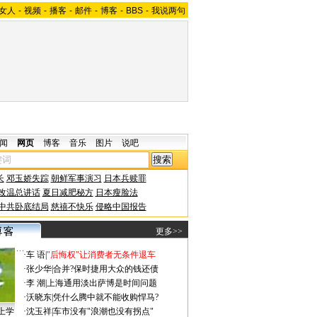
女人
-
视频
-
播客
-
邮件
-
博客
-
BBS
-
我说两句
闻
网页
博客
音乐
图片
说吧
长
邓玉娇失踪
朝鲜军事演习
日本兵赎罪
改温总讲话
夏日减肥秘方
日本瘦脸法
中共卧底结局
慈禧不快乐
侵略中国报告
更多>>
·
车 语
|
"后悔权"让消费者无条件退车
·
张少华
|
合并?保时捷用大众的钱还债
·
李 潮
|
上海通用淡出萨博是时间问题
·
沃晓东
|
凭什么腾中就不能收购悍马?
上学
·
沈玉祥
|
车市没有"浪潮也没有拐点"