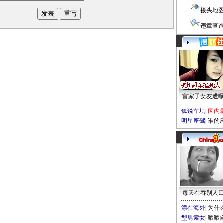
摄头地
违章查
富家子女友遭
狐说车坛
|
国内
明星座驾
|
谁的
每天在吞别人
漂在海外
|
为什
型男索女
|
晒晒