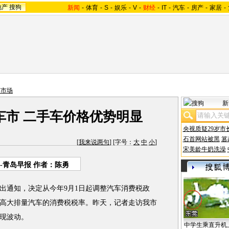
地产
搜狗
新闻
-
体育
-
S
-
娱乐
-
V
-
财经
-
IT
-
汽车
-
房产
-
家居
-
车市场
新
车市 二手车价格优势明显
央视质疑29岁市
石首网站被黑
篡
[
我来说两句
] [字号：
大
中
小
]
宋美龄牛奶洗澡
-青岛早报 作者：陈勇
通知，决定从今年9月1日起调整汽车消费税政
高大排量汽车的消费税税率。昨天，记者走访我市
现波动。
中学生乘直升机