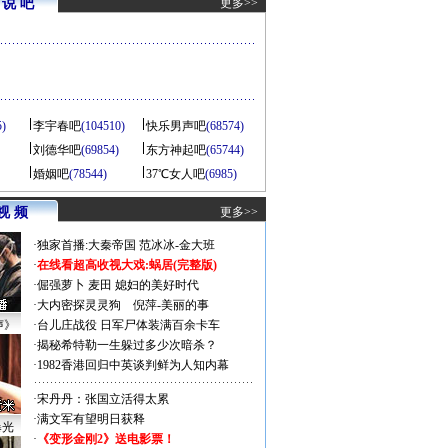
说 吧
更多>>
5)
李宇春吧
(104510)
快乐男声吧
(68574)
刘德华吧
(69854)
东方神起吧
(65744)
婚姻吧
(78544)
37℃女人吧
(6985)
视 频
更多>>
·
独家首播:大秦帝国
范冰冰-金大班
·
在线看超高收视大戏:
蜗居(完整版)
·
倔强萝卜
麦田
媳妇的美好时代
·
大内密探灵灵狗
倪萍-美丽的事
声》
·
台儿庄战役 日军尸体装满百余卡车
·
揭秘希特勒一生躲过多少次暗杀？
·
1982香港回归中英谈判鲜为人知内幕
·
宋丹丹：张国立活得太累
·
满文军有望明日获释
曝光
·
《变形金刚2》送电影票！