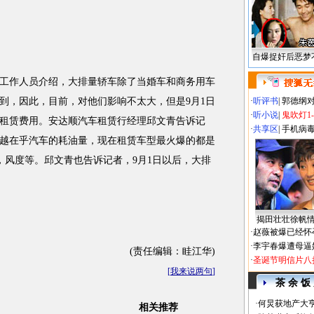
自爆捉奸后恶梦
作人员介绍，大排量轿车除了当婚车和商务用车
到，因此，目前，对他们影响不太大，但是9月1日
·
听评书
|
郭德纲
·
听小说
|
鬼吹灯1
租赁费用。安达顺汽车租赁行经理邱文青告诉记
·
共享区
|
手机病
越在乎汽车的耗油量，现在租赁车型最火爆的都是
威驰，风度等。邱文青也告诉记者，9月1日以后，大排
揭田壮壮徐帆
·
赵薇被爆已经怀
·
李宇春爆遭母逼
(责任编辑：眭江华)
·
圣诞节明信片八
[
我来说两句
]
茶 余 饭
·
何炅获地产大亨
相关推荐