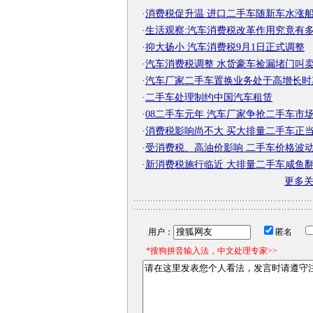
·
消费税促升温 进口二手车随新车水涨
·
生活观察:汽车消费税改革作用究竟有
·
抑大扬小 汽车消费税9月1日正式调整
·
汽车消费税调整 水货豪车捡漏堵门叫
·
汽车厂家二手车置换业务处于高增长时
·
二手车处理制约中国汽车租赁
·
08二手车元年 汽车厂家争抢二手车市
·
消费税影响尚不大 买大排量二手车正
·
受消费税、高油价影响 二手车价格波
·
新消费税施行临近 大排量二手车咸鱼
更多
用户：
匿名
*搜狗拼音输入法，中文处理专家>>