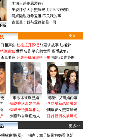
·
李湘王岳伦恩爱待产
·
黎姿怀孕大肚照曝光 月用30万安胎
·
阿娇懒理冠希返港:不关我的事
·
古巨基：我与霆锋都是一哥
不断
更多>>
对口相声集
杜拉拉升职记
张震讲故事
红楼梦
-精绝古城
世界名著
平凡的世界
货币战争2
毒杀毒专家
经典手机游游格斗集
福彩3D走势图
情史
李冰冰被爆已婚
揭秘生父离婚内幕
孕
·
揭刘晓庆离婚内幕
·
李幼斌新恋情曝光
婚
·
周迅王艳婆媳相见
·
陆毅爱女照首曝光
折
·
刘嘉玲自曝正造人
·
陈好新男友被曝光
 后
更多>>
喂猕猴桃(图)
·
独家：章子怡带妈妈看电影