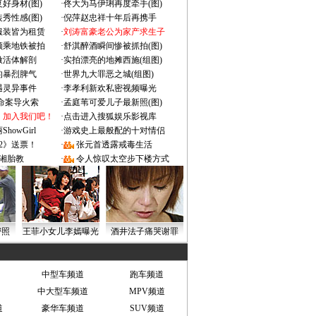
好身材(图)
·
佟大为马伊琍再度牵手(图)
秀性感(图)
·
倪萍赵忠祥十年后再携手
服装皆为租赁
·
刘涛富豪老公为家产求生子
颜乘地铁被拍
·
舒淇醉酒瞬间惨被抓拍(图)
做活体解剖
·
实拍漂亮的地摊西施(组图)
的暴烈脾气
·
世界九大罪恶之城(组图)
遇灵异事件
·
李孝利新欢私密视频曝光
成命案导火索
·
孟庭苇可爱儿子最新照(图)
：加入我们吧！
·
点击进入搜狐娱乐影视库
owGirl
·
游戏史上最般配的十对情侣
2》送票！
·
张元首透露戒毒生活
湘胎教
·
令人惊叹太空步下楼方式
密照
王菲小女儿李嫣曝光
酒井法子痛哭谢罪
中型车频道
跑车频道
中大型车频道
MPV频道
道
豪华车频道
SUV频道