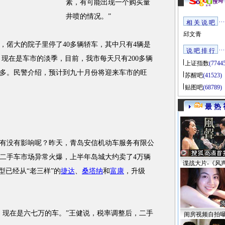
素，有可能出现一个购买量
井喷的情况。”
相 关 说 吧
邱文青
偌大的院子里停了40多辆轿车，其中只有4辆是
说 吧 排 行
，现在是车市的淡季，目前，我市每天只有200多辆
上证指数
(7744
多。民警介绍，预计到九十月份将迎来车市的旺
苏醒吧
(41523)
贴图吧
(68789)
最 热 
没有影响呢？昨天，青岛安信机动车服务有限公
二手车市场异常火爆，上半年岛城大约卖了4万辆
谍战大片-《风
型已经从“老三样”的
捷达
、
桑塔纳
和
富康
，升级
现在是六七万的车。”王健说，税率调整后，二手
闺房视频自拍