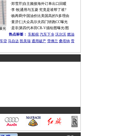
·
郑雪芹
|
自主频接海外订单出口回暖
·
李 牧
|
通用与五菱 究竟是谁帮了谁?
·
杨再舜
|
中国油价比美国高的N多理由
·
童济仁
|
大众高尔夫四门轿跑CC曝光
·
是非
|
第四代本田CR-V描绘图曝光/图
曝光
热点标签：
车船税
汽车下乡
沃尔沃
燃油
车贷
马自达
凯美瑞
通用破产
雪佛兰
桑塔纳
雪