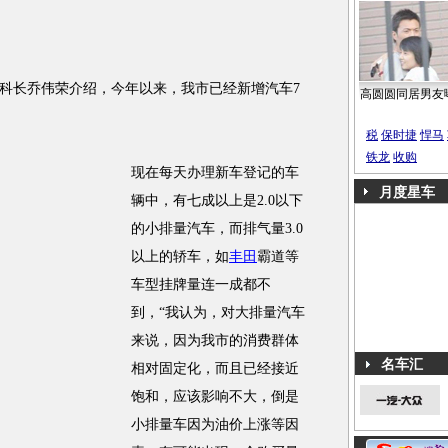
长乔伟荣介绍，今年以来，我市已经新增汽车7
高圆圆同居男友
税
保时捷
悍马
铁龙
收购
现在每天办理新车登记的车
月度星车
辆中，有七成以上是2.0以下
的小排量汽车，而排气量3.0
以上的轿车，如
丰田
霸道等
车型挂牌量连一成都不
到，“我认为，对大排量汽车
来说，因为我市的消费群体
名车汇
相对固定化，而且已经接近
饱和，应该影响不大，倒是
小排量车因为油价上涨等因