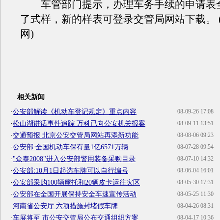
车管部门提示，办理车务手续的申请表
了式样，新的样表可登录交管局网站下载。 
网)
相关新闻
·
公安部解读《机动车登记规定》重点内容
08-09-26 17:08
·
松山湖讲话事件追踪 万科已向公安机关报案
08-09-11 13:51
·
交通预报 北京公安交管局网站再添新功能
08-08-06 09:23
·
公安部:全国机动车保有量1亿6571万辆
08-07-28 09:54
·
"众泰2008"进入公安部警用装备采购目录
08-07-10 14:32
·
公安部:10月1日起选车牌可以自行编号
08-06-04 16:01
·
公安部采购100辆摩托和20辆皮卡运往灾区
08-05-30 17:31
·
公安部在全国开展保持安全车速宣传活动
08-05-25 11:30
·
河南省公安厅:六项措施封堵假车牌
08-04-26 08:31
·
车展将至 市公安交管局公布交通组织方案
08-04-17 10:36