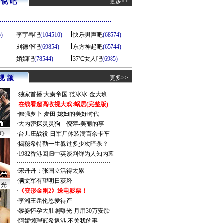
说 吧
更多>>
5)
李宇春吧
(104510)
快乐男声吧
(68574)
刘德华吧
(69854)
东方神起吧
(65744)
婚姻吧
(78544)
37℃女人吧
(6985)
视 频
更多>>
·
独家首播:大秦帝国
范冰冰-金大班
·
在线看超高收视大戏:
蜗居(完整版)
·
倔强萝卜
麦田
媳妇的美好时代
·
大内密探灵灵狗
倪萍-美丽的事
声》
·
台儿庄战役 日军尸体装满百余卡车
·
揭秘希特勒一生躲过多少次暗杀？
·
1982香港回归中英谈判鲜为人知内幕
·
宋丹丹：张国立活得太累
·
满文军有望明日获释
曝光
·
《变形金刚2》送电影票！
·
李湘王岳伦恩爱待产
·
黎姿怀孕大肚照曝光 月用30万安胎
·
阿娇懒理冠希返港:不关我的事