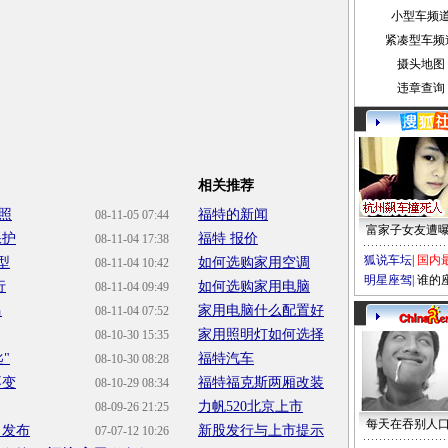
小型车频
紧凑型车频
摄头地图
违章查询
相关推荐
照
福特的新闻
08-11-05 07:44
富家子女友遭
保护
福特 报价
08-11-04 17:38
狐说车坛
|
国内
型
如何选购家用空调
08-11-04 10:42
明星座驾
|
谁的
行
如何选购家用电脑
08-11-04 09:49
马
家用电脑什么配置好
08-11-04 07:52
家用照明灯如何选择
08-10-30 15:35
"
福特汽车
08-10-30 08:28
不变
福特福克斯两厢改装
08-10-29 08:34
力帆520北京上市
08-09-26 21:25
每天在吞别人
日发布
新股发行与上市提示
07-07-12 10:26