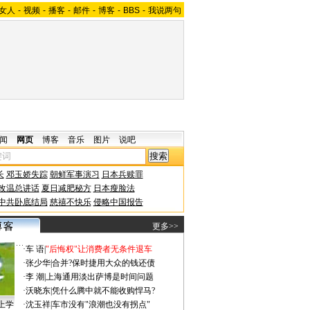
女人
-
视频
-
播客
-
邮件
-
博客
-
BBS
-
我说两句
闻
网页
博客
音乐
图片
说吧
长
邓玉娇失踪
朝鲜军事演习
日本兵赎罪
改温总讲话
夏日减肥秘方
日本瘦脸法
中共卧底结局
慈禧不快乐
侵略中国报告
更多>>
·
车 语
|
"后悔权"让消费者无条件退车
·
张少华
|
合并?保时捷用大众的钱还债
·
李 潮
|
上海通用淡出萨博是时间问题
·
沃晓东
|
凭什么腾中就不能收购悍马?
上学
·
沈玉祥
|
车市没有"浪潮也没有拐点"