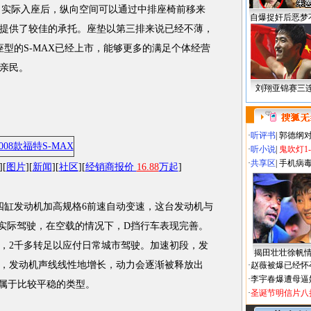
，实际入座后，纵向空间可以通过中排座椅前移来
自爆捉奸后恶梦
提供了较佳的承托。座垫以第三排来说已经不薄，
型的S-MAX已经上市，能够更多的满足个体经营
亲民。
刘翔亚锦赛三
·
听评书
|
郭德纲
·
听小说
|
鬼吹灯1
·
共享区
|
手机病
][
图片
][
新闻
][
社区
][
经销商报价
16.88
万起
]
升四缸发动机加高规格6前速自动变速，这台发动机与
。实际驾驶，在空载的情况下，D挡行车表现完善。
，2千多转足以应付日常城市驾驶。加速初段，发
揭田壮壮徐帆
，发动机声线线性地增长，动力会逐渐被释放出
·
赵薇被爆已经怀
·
李宇春爆遭母逼
，属于比较平稳的类型。
·
圣诞节明信片八