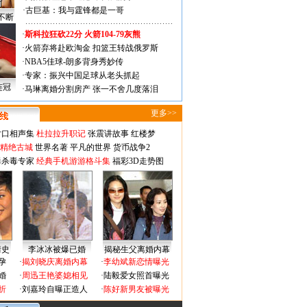
·
古巨基：我与霆锋都是一哥
不断
·
斯科拉狂砍22分 火箭104-79灰熊
·
火箭弃将赴欧淘金 扣篮王转战俄罗斯
·
NBA5佳球-朗多背身秀妙传
·
专家：振兴中国足球从老头抓起
连冠
·
马琳离婚分割房产 张一不舍几度落泪
更多>>
对口相声集
杜拉拉升职记
张震讲故事
红楼梦
-精绝古城
世界名著
平凡的世界
货币战争2
毒杀毒专家
经典手机游游格斗集
福彩3D走势图
情史
李冰冰被爆已婚
揭秘生父离婚内幕
孕
·
揭刘晓庆离婚内幕
·
李幼斌新恋情曝光
婚
·
周迅王艳婆媳相见
·
陆毅爱女照首曝光
折
·
刘嘉玲自曝正造人
·
陈好新男友被曝光