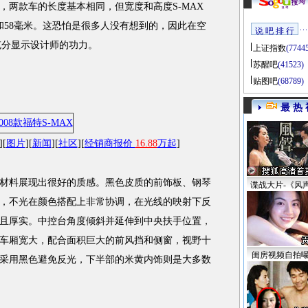
，两款车的长度基本相同，但宽度和高度S-MAX
和58毫米。这恐怕是很多人没有想到的，因此在空
说 吧 排 行
充分显示设计师的功力。
上证指数
(7744
苏醒吧
(41523)
贴图吧
(68789)
最 热 
][
图片
][
新闻
][
社区
][
经销商报价
16.88
万起
]
料展现出很好的质感。黑色皮质的前饰板、钢琴
谍战大片-《风
，不光在颜色搭配上非常协调，在光线的映射下反
且厚实。中控台角度倾斜并延伸到中央扶手位置，
车厢宽大，配合面积巨大的前风挡和侧窗，视野十
闺房视频自拍
采用黑色避免反光，下半部的米黄内饰则是大多数