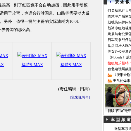
茶 余 饭
很高，到了红区也不会自动加挡，因此用手动模
·
何炅获地产大亨
适用于攻弯，也适合行驶国道、山路等需要动力反
·
陈慧琳产后恢复
另外，值得一提的测得的实际油耗为10.0L-
·
殷桃街头休闲装
·
范冰冰红地毯
没有外界传闻的那么高。
·
姚晨与老公素
·
日军竟拿战俘
·
盘点网坛大腕
·
美女办公室遭
·
《Nobody》
·
搜狐娱乐招聘
AX
福特S-MAX
福特S-MAX
·
台北电玩展靓丽Sh
·
《变形金刚
·
王岳伦爆李
(责任编辑：田禹)
[
我来说两句
]
新版“西游”绝
车 型 频 道
微型车频