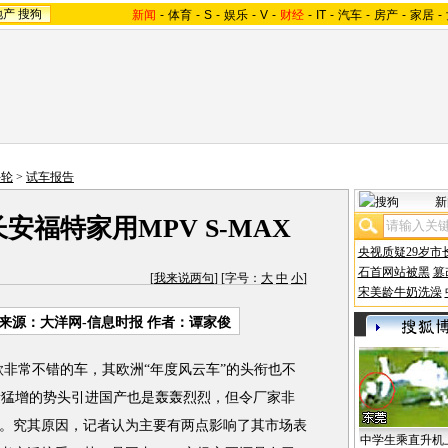
地产
搜狗
新闻
-
体育
-
S
-
娱乐
-
V
-
财经
-
IT
-
汽车
-
房产
-
家居
-
斗轮
>
试车报告
新
安福特家用MPV S-MAX
央视质疑29岁市
石首网站被黑
篡
[
我来说两句
] [字号：
大
中
小
]
宋美龄牛奶洗澡
来源：大洋网-信息时报 作者：谭家俊
款非常不错的车，其欧洲“年度风云车”的头衔也不
量猛增的势头引进国产也是轰轰烈烈，但令厂家非
。究其原因，记者认为主要有两点影响了其市场表
中学生乘直升机