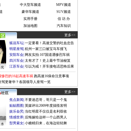
道
中大型车频道
MPV频道
道
豪华车频道
SUV频道
实用手册
信 访 办
加油地图
汽车知识
更多>>
狐说车坛
|
一定要看！高速交警的吐血忠告
明星座驾
|
杭州一家三口被宝马车撞飞
安阳车会
|
网友实拍:107国道遇惨烈车祸
四川车会
|
太有才了！史上最牛节油秘笈
江苏车会
|
引以为戒！开车接电话恐怖后果
曝光
最惨烈的16起高速车祸
跑高速16保命注意事项
座驾更奢华？各国领导人座驾一览
更多>>
焦点新闻
|
不要迷恋哥，哥只是一个鬼
贴贴图图
|
英媒评出2009年度搞怪发明
娱乐旮旯
|
当红明星不仅仅是名利双收
情感世界
|
后悔嫁给这样一个山西男人
型男索女
|
小糖精归来，在海边轻轻舞
口水