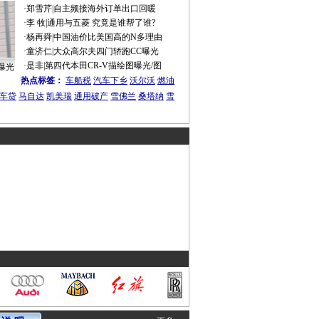
·
郑雪芹
|
自主频接海外订单出口回暖
·
李 牧
|
通用与五菱 究竟是谁帮了谁?
·
杨再舜
|
中国油价比美国高的N多理由
·
童济仁
|
大众高尔夫四门轿跑CC曝光
·
是非
|
第四代本田CR-V描绘图曝光/图
曝光
热点标签：
车船税
汽车下乡
沃尔沃
燃油
车贷
马自达
凯美瑞
通用破产
雪佛兰
桑塔纳
雪