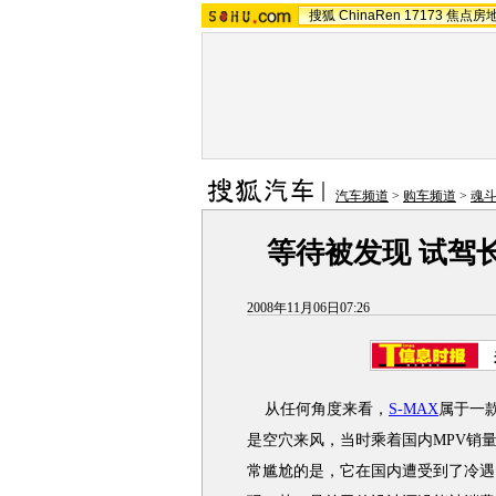
搜狐
ChinaRen
17173
焦点房
汽车频道
>
购车频道
>
魂
等待被发现 试驾长
2008年11月06日07:26
从任何角度来看，
S-MAX
属于一
是空穴来风，当时乘着国内MPV销
常尴尬的是，它在国内遭受到了冷遇