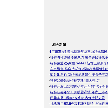
相关新闻
·
[广州车展] 曝福特嘉年华三厢路试清晰
·
福特将推碰撞预警系统 警告并线提供
·
福特蒙迪欧-致胜 S-MAX新增三款新车
·
车市聚焦:马自达试水 福特在华懵懂前
·
海外消息称 福特考虑将沃尔沃售予宝
·
详解2009款福特福克斯"四大亮点"
·
福特开发出监控青少年开车的"汽车钥匙
·
福特新嘉年华11月披露详情 年底上市
·
巴黎车展: 福特KA首发 内饰大胆多彩
·
挑战家用车MPV高标准? 福特i-Max近