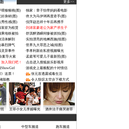
 后
更多>>
喂猕猴桃(图)
·
独家：章子怡带妈妈看电影
好身材(图)
·
佟大为马伊琍再度牵手(图)
秀性感(图)
·
倪萍赵忠祥十年后再携手
服装皆为租赁
·
刘涛富豪老公为家产求生子
颜乘地铁被拍
·
舒淇醉酒瞬间惨被抓拍(图)
做活体解剖
·
实拍漂亮的地摊西施(组图)
的暴烈脾气
·
世界九大罪恶之城(组图)
遇灵异事件
·
李孝利新欢私密视频曝光
成命案导火索
·
孟庭苇可爱儿子最新照(图)
：加入我们吧！
·
点击进入搜狐娱乐影视库
owGirl
·
游戏史上最般配的十对情侣
2》送票！
·
张元首透露戒毒生活
湘胎教
·
令人惊叹太空步下楼方式
密照
王菲小女儿李嫣曝光
酒井法子痛哭谢罪
道
中型车频道
跑车频道