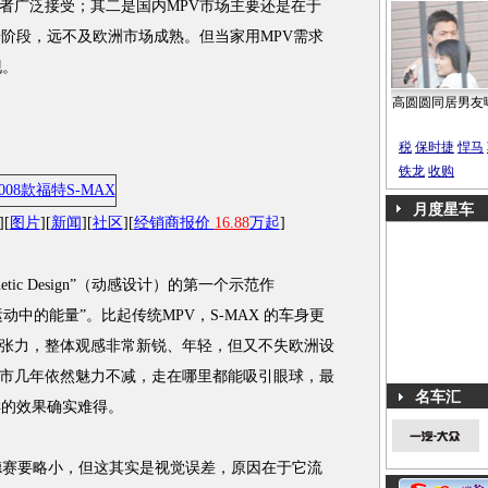
者广泛接受；其二是国内MPV市场主要还是在于
步阶段，远不及欧洲市场成熟。但当家用MPV需求
现。
高圆圆同居男友
税
保时捷
悍马
铁龙
收购
月度星车
][
图片
][
新闻
][
社区
][
经销商报价
16.88
万起
]
etic Design”（动感设计）的第一个示范作
思想是“运动中的能量”。比起传统MPV，S-MAX 的车身更
张力，整体观感非常新锐、年轻，但又不失欧洲设
市几年依然魅力不减，走在哪里都能吸引眼球，最
名车汇
样的效果确实难得。
德赛要略小，但这其实是视觉误差，原因在于它流