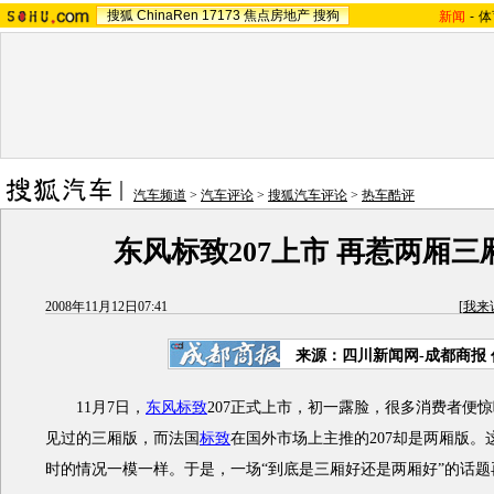
搜狐
ChinaRen
17173
焦点房地产
搜狗
新闻
-
体
汽车频道
>
汽车评论
>
搜狐汽车评论
>
热车酷评
东风标致207上市 再惹两厢三
2008年11月12日07:41
[
我来
来源：四川新闻网-成都商报
11月7日，
东风标致
207正式上市，初一露脸，很多消费者便
见过的三厢版，而法国
标致
在国外市场上主推的207却是两厢版。这
时的情况一模一样。于是，一场“到底是三厢好还是两厢好”的话