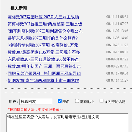
相关新闻
·
与标致307紧密呼应 207杀入三厢主战场
08-11-11 08:34
·
简评标致207首推三厢:两厢是菜 三厢是饭
08-11-11 07:27
·
[新车到店]标致207三厢到店售价今晚公布
08-11-07 13:46
·
讲解东风标致207三厢打的是什么算盘?
08-11-05 14:40
·
[搜狐行情]标致307两厢 4S店降价1万元
08-10-23 11:22
·
标致307最高优惠1.35万元 三厢现车不多
08-10-15 08:07
·
东风标致207三厢11月绽放 206暂不停产
08-09-01 07:22
·
标致207明年初国产 三厢、两厢联袂出击
08-08-29 07:45
·
同胞兄弟谁领风骚--热门两厢三厢车导购
08-07-17 09:34
·
新图发布!嘉年华两厢即将上市三厢紧跟
08-07-14 11:27
用户：
匿名
隐藏地址
设为辩论话题
*搜狗拼音输入法，中文处理专家>>