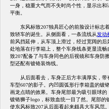
一身，稳重大气而不失时尚个性，显示出和
平衡。
东风标致207独具匠心的前脸设计标志
致轿车的诞生。从侧面看，一条流线从
发动
前风挡延伸，从车顶上滑过，经过宽阔的后
处地落在行李箱上，整个车身线条更显流畅
致207配备了与车身同色的后视镜和车身防
型还配有镀铬装饰线。
从后面看去，车身正后方丰满厚实，带
车型607的影子。内凹圆弧形行李箱盖的镀
画龙点睛的效果。车身尾部最为吸引眼球的
镀铬狮子logo，标致血统一目了然。尾部的
使东风标致207从后面看起来颇具大车风范