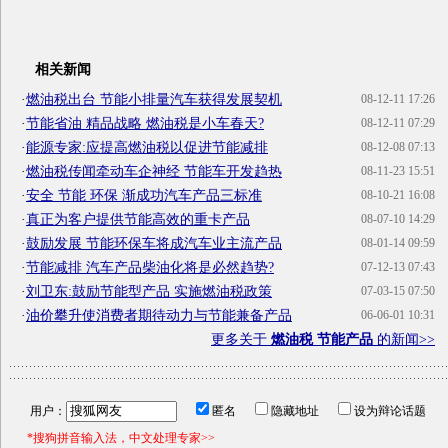
相关新闻
·
燃油税出台 节能小排量汽车获得发展契机
08-12-11 17:26
·
节能省油 精品战略 燃油税是小车春天?
08-12-11 07:29
·
能源专家:应提高燃油税以促进节能减排
08-12-08 07:13
·
燃油税传闻牵动车企神经 节能车开发趋热
08-11-23 15:51
·
安全 节能 环保 渐成功汽车产品三标准
08-10-21 16:08
·
真正为客户提供节能高效的重卡产品
08-07-10 14:29
·
鼓励发展 节能环保车将成汽车业主流产品
08-01-14 09:59
·
节能减排 汽车产品柴油化将是必然趋势?
07-12-13 07:43
·
刘卫东:鼓励节能型产品 实施燃油税政策
07-03-15 07:50
·
油价攀升使消费者期待动力与节能兼备产品
06-06-01 10:31
更多关于
燃油税 节能产品
的新闻>>
用户：
匿名
隐藏地址
设为辩论话题
*搜狗拼音输入法，中文处理专家>>