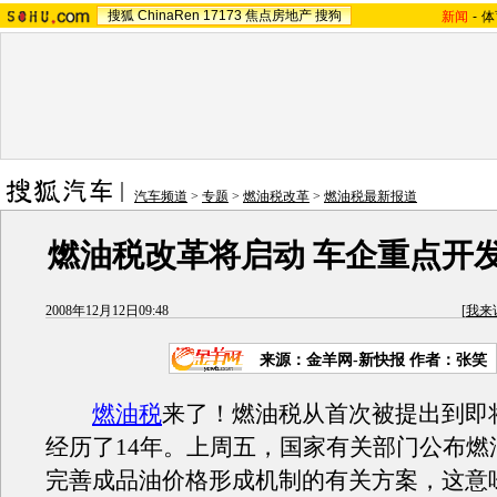
搜狐
ChinaRen
17173
焦点房地产
搜狗
新闻
-
体
汽车频道
>
专题
>
燃油税改革
>
燃油税最新报道
燃油税改革将启动 车企重点开
2008年12月12日09:48
[
我来
来源：金羊网-新快报 作者：张笑
燃油税
来了！燃油税从首次被提出到即
经历了14年。上周五，国家有关部门公布燃
完善成品油价格形成机制的有关方案，这意