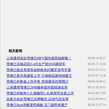
相关新闻
·
上海通用首款雪佛兰MPV国内谍照独家曝！
08-09-18 08:23
·
雪佛兰乐驰召回3-4月生产部分问题轿车
09-05-17 14:42
·
雪佛兰版全系变形金刚角色闪耀芝加哥车展
09-02-12 15:13
·
雪佛兰新乐风盛装上市 引领精品家轿销量王
09-05-07 11:30
·
雪佛兰科鲁兹上市开售 货源紧张仍需预订
09-04-24 08:11
·
上海通用雪佛兰2008服务面对面现场实录
08-11-20 16:35
·
雪佛兰科帕奇3.2L旗舰型2.4L精英型全新上市
09-01-08 17:05
·
全新大改款雪佛兰乐骋曝光 运动气息浓厚
09-03-09 08:13
·
雪佛兰Beat清晰谍照揭秘 五门版即将量产
08-08-22 07:54