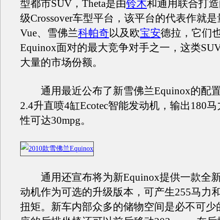
型都市SUV，Theta是由
铃木
和通用联合打造
级Crossover车型平台，该平台的代表作就
Vue、雪佛兰
科帕奇
以及欧
宝安
德拉，它们
Equinox面对的最大竞争对手之一，这类S
大量的市场份额。
通用最近公布了新雪佛兰Equinox的配
2.4升直喷4缸Ecotec智能发动机，输出18
性可达30mpg。
通用还宣布将为新Equinox提供一款全新的
动机作为可选的升级版本，可产生255马力和2
扭矩。新车内部众多的储物空间是必不可少