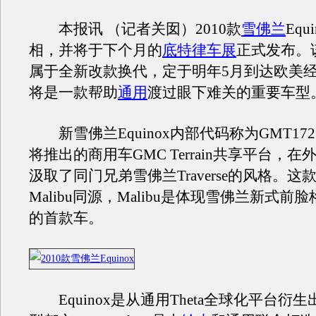
本报讯 （记者关囡）2010款
雪佛兰
Eq
相，并将于下个月的
底特律车展
正式发布。
属于全新改款换代，定于明年5月到达欧美
将是一款帮助
通用
渡过眼下难关的重要车型
新雪佛兰Equinox内部代码称为GMT17
将推出的商用车GMC Terrain共享平台，
汲取了同门兄弟雪佛兰Traverse的风格。这
Malibu同源，Malibu是体现雪佛兰新式前
的首款车。
Equinox是从通用Theta全球化平台衍