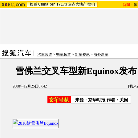
搜狐
ChinaRen
17173
焦点房地产
搜狗
新闻
-
体
汽车频道
>
购车频道
>
新车资讯
>
海外新车
雪佛兰交叉车型新Equinox发
2008年12月25日07:42
[
我来
来源：
京华时报
作者：关囡