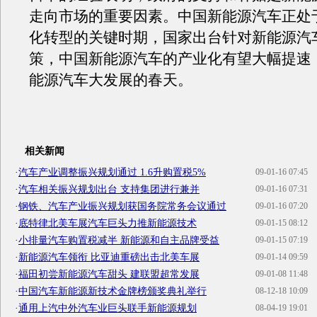
走向市场的重要因素。中国新能源汽车正处
化转型的关键时期，国家出台针对新能源汽
策，中国新能源汽车的产业化有望大幅提速
能源汽车大发展的春天。
相关新闻
·
汽车产业调整振兴规划通过 1.6升购置税5%
09-01-16 07:45
·
汽车相关振兴规划出台 支持集团进行兼并
09-01-16 07:31
·
钢铁、汽车产业振兴规划获国务院常务会议通过
09-01-16 07:20
·
底特律北美车展汽车巨头力推新能源技术
09-01-15 08:12
·
小排量汽车购置税减半 新能源和自主品牌受益
09-01-15 07:19
·
新能源汽车领衔 比亚迪重磅出击北美车展
09-01-14 09:59
·
福田初尝新能源汽车甜头 建联盟超常发展
09-01-08 11:48
·
中国汽车新能源新技术金牌榜颁奖典礼举行
08-12-18 10:09
·
通用上汽中外汽车业巨头联手新能源规划
08-04-19 19:01