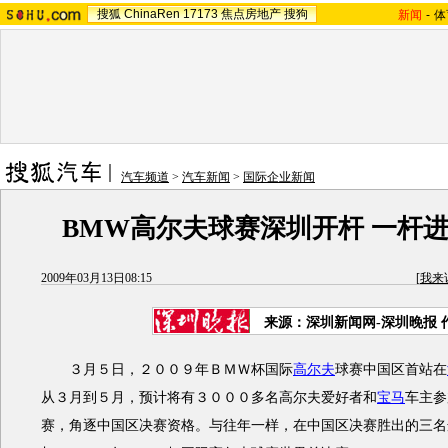
搜狐
ChinaRen
17173
焦点房地产
搜狗
新闻
-
体
汽车频道
>
汽车新闻
>
国际企业新闻
BMW高尔夫球赛深圳开杆 一杆
2009年03月13日08:15
[
我来
来源：深圳新闻网-深圳晚报 
３月５日，２００９年ＢＭＷ杯国际
高尔夫
球赛中国区首站在
从３月到５月，预计将有３０００多名高尔夫爱好者和
宝马
车主参
赛，角逐中国区决赛资格。与往年一样，在中国区决赛胜出的三名