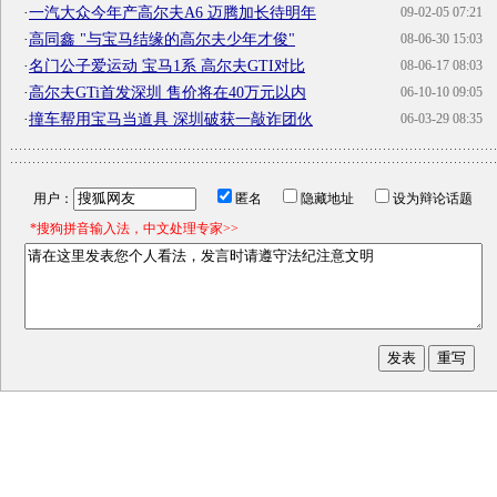
·
一汽大众今年产高尔夫A6 迈腾加长待明年
09-02-05 07:21
·
高同鑫 "与宝马结缘的高尔夫少年才俊"
08-06-30 15:03
·
名门公子爱运动 宝马1系 高尔夫GTI对比
08-06-17 08:03
·
高尔夫GTi首发深圳 售价将在40万元以内
06-10-10 09:05
·
撞车帮用宝马当道具 深圳破获一敲诈团伙
06-03-29 08:35
用户：
匿名
隐藏地址
设为辩论话题
*搜狗拼音输入法，中文处理专家>>