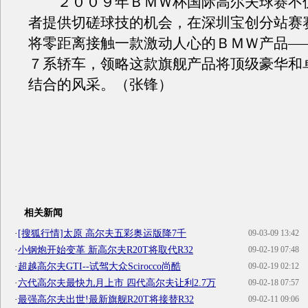
２００９年ＢＭＷ杯国际高尔夫球赛不
者提供切磋球技的机会，在深圳宝创分站赛
将零距离接触一款激动人心的ＢＭＷ产品—
７系轿车，领略这款旗舰产品将顶级豪华和
结合的风采。（张锋）
相关新闻
·
[搜狐行情]太原 高尔夫五彩奥运版降7千
09-03-09 13:42
·
小钢炮开始变革 新高尔夫R20T将取代R32
09-02-19 07:48
·
超越高尔夫GTI--试驾大众Scirocco尚酷
09-02-19 02:12
·
六代高尔夫最快九月上市 四代高尔夫让利2.7万
09-02-18 07:57
·
最强高尔夫出世!最新旗舰R20T将接替R32
09-02-11 09:06