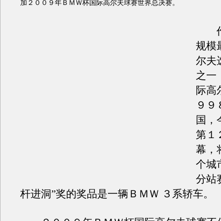
加２００９年ＢＭＷ杯国际高尔夫球赛世界总决赛。
作
规模
尔夫
之一
际高
９９
国，
第１
幕，
个城
分站
杆进洞”奖的奖品是一辆ＢＭＷ ３系轿车。