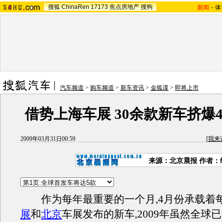
搜狐
ChinaRen
17173
焦点房地产
搜狗
新闻
-
体
汽车频道
>
购车频道
>
新车资讯
>
金狐谍
>
即将上市
借势上海车展 30余款新车挤爆
2009年03月31日00:59
[
我来
来源：北京晨报 作者：
作为每年最重要的一个月,4月份承载着
展
和
北京
车展发布的新车,2009年虽然全球