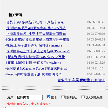
相关新闻
·
借势车展! 多款新车抢滩185期新车目录
09-03-31 08:41
·
保时捷987系列4款新车发布 售73.85万起
09-03-27 11:18
·
上海车展首发! 比亚迪三大新车全面曝光
09-03-27 08:39
·
[09上海车展]多款新车借上海车展冲击车市
09-03-26 08:08
·
视频:上海车展将亮相 保时捷Panamera
09-03-20 09:58
·
保时捷将在上海车展上公开新款"Panamera"
09-01-08 08:25
·
[新车到店]保时捷卡雷拉4S 售155.8万元
08-11-06 17:48
·
[新车视频]保时捷 卡宴 S Transsyberia
08-10-02 13:29
·
保时捷新款Cayenne Turbo S车展撼世而出
08-04-21 10:51
·
Porsche保时捷逐鹿车展 吹响缵明号角
07-11-20 07:56
更多关于
车展 保时捷
的新闻>>
用户：
匿名
隐藏地址
设为辩论话题
*搜狗拼音输入法，中文处理专家>>