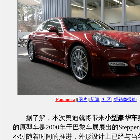
[
Panamera
][
图片
][
新闻
][
社区
][
经销商报价
]
据了解，本次奥迪就将带来
小型豪华车
的原型车是2000年于巴黎车展展出的Steppen
不过随着时间的推进，外形设计上已经与当