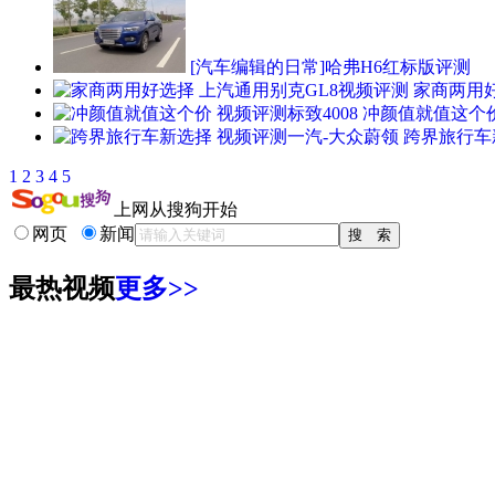
[汽车编辑的日常]哈弗H6红标版评测
家商两用好
冲颜值就值这个价
跨界旅行车
1
2
3
4
5
上网从搜狗开始
网页
新闻
最热视频
更多>>