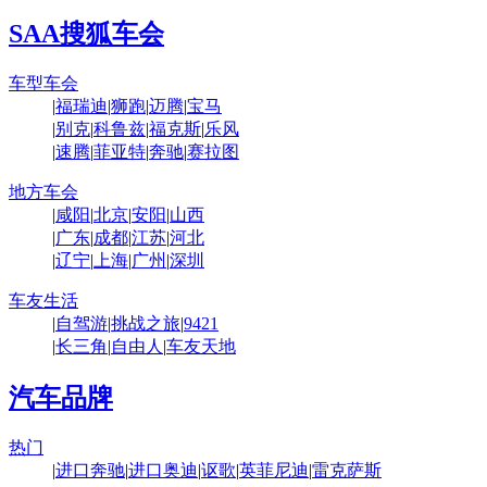
SAA搜狐车会
车型车会
|
福瑞迪
|
狮跑
|
迈腾
|
宝马
|
别克
|
科鲁兹
|
福克斯
|
乐风
|
速腾
|
菲亚特
|
奔驰
|
赛拉图
地方车会
|
咸阳
|
北京
|
安阳
|
山西
|
广东
|
成都
|
江苏
|
河北
|
辽宁
|
上海
|
广州
|
深圳
车友生活
|
自驾游
|
挑战之旅
|
9421
|
长三角
|
自由人
|
车友天地
汽车品牌
热门
|
进口奔驰
|
进口奥迪
|
讴歌
|
英菲尼迪
|
雷克萨斯