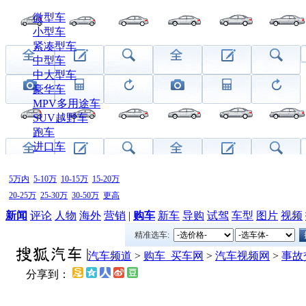
微型车
小型车
紧凑型车
中型车
中大型车
豪华车
MPV多用途车
SUV越野车
跑车
进口车
5万内
5-10万
10-15万
15-20万
20-25万
25-30万
30-50万
更高
新闻
评论
人物
海外
营销
|
购车
新车
导购
试驾
车型
图片
视频
精准选车:
汽车频道
>
购车_买车网
>
汽车视频网
>
事故
分享到：