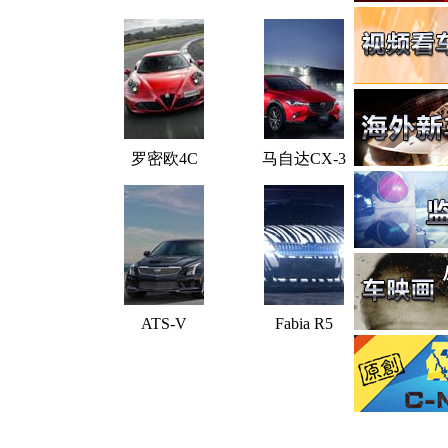
罗密欧4C
马自达CX-3
ATS-V
Fabia R5