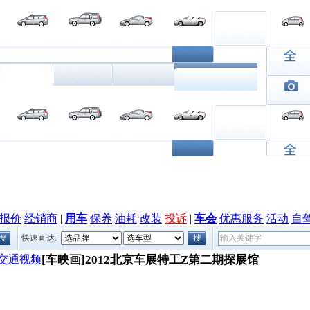
报价
经销商
|
用车
保养
油耗
改装
投诉
|
车会
优惠服务
活动
自
快速直达:
交通视频
[车映画]2012北京车展特工Z第二期探展馆