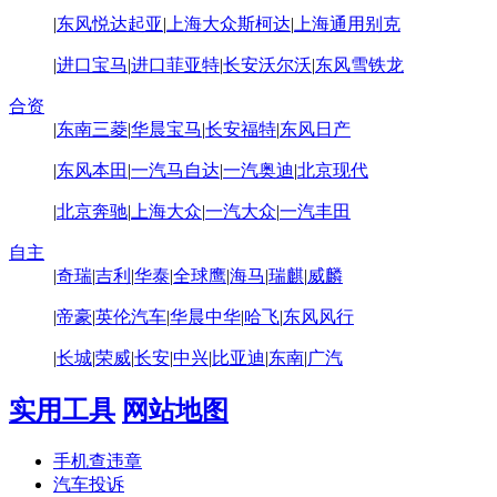
|
东风悦达起亚
|
上海大众斯柯达
|
上海通用别克
|
进口宝马
|
进口菲亚特
|
长安沃尔沃
|
东风雪铁龙
合资
|
东南三菱
|
华晨宝马
|
长安福特
|
东风日产
|
东风本田
|
一汽马自达
|
一汽奥迪
|
北京现代
|
北京奔驰
|
上海大众
|
一汽大众
|
一汽丰田
自主
|
奇瑞
|
吉利
|
华泰
|
全球鹰
|
海马
|
瑞麒
|
威麟
|
帝豪
|
英伦汽车
|
华晨中华
|
哈飞
|
东风风行
|
长城
|
荣威
|
长安
|
中兴
|
比亚迪
|
东南
|
广汽
实用工具
网站地图
手机查违章
汽车投诉