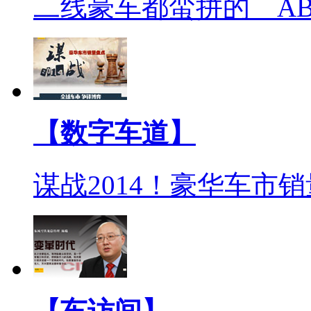
二线豪车都蛮拼的 A
【数字车道】
谋战2014！豪华车市