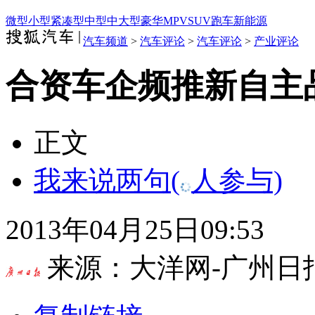
微型
小型
紧凑型
中型
中大型
豪华
MPV
SUV
跑车
新能源
汽车频道
>
汽车评论
>
汽车评论
>
产业评论
合资车企频推新自主品
正文
我来说两句
(
人参与)
2013年04月25日09:53
来源：
大洋网-广州日