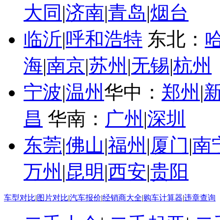
大同
|
济南
|
青岛
|
烟台
临沂
|
呼和浩特
东北：
海
|
南京
|
苏州
|
无锡
|
杭州
宁波
|
温州
华中：
郑州
|
昌
华南：
广州
|
深圳
东莞
|
佛山
|
福州
|
厦门
|
南
万州
|
昆明
|
西安
|
贵阳
车型对比
|
图片对比
|
汽车报价
|
经销商大全
|
购车计算器
|
违章查询