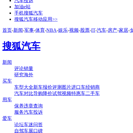
汽车投诉
加油e站
手机搜狐汽车
搜狐汽车移动应用>>
首页
-
新闻
-
军事
-
体育
-
NBA
-
娱乐
-
视频
-
股票
-
IT
-
汽车
-
房产
-
家居
-
搜狐汽车
新闻
评论
销量
研究
海外
买车
车型大全
新车
报价
评测
图片
进口车
经销商
汽车对比
导购
降价
试驾
视频
特惠车
二手车
用车
保养
违章查询
服务
汽车投诉
爱车
论坛
车迷
问答
自驾
车展
口碑