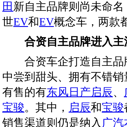
田
新自主品牌则尚未命名
世
EV
和
EV
概念车，两款
合资自主品牌进入主
合资车企打造自主品牌
中尝到甜头、拥有不错销
有售的有
东风日产
启辰
、
宝骏
。其中，
启辰
和
宝骏
销售渠道则仍是纳入
广汽