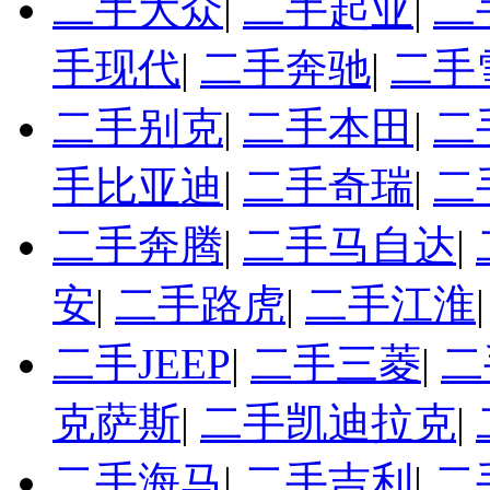
二手大众
|
二手起亚
|
二
手现代
|
二手奔驰
|
二手
二手别克
|
二手本田
|
二
手比亚迪
|
二手奇瑞
|
二
二手奔腾
|
二手马自达
|
安
|
二手路虎
|
二手江淮
二手JEEP
|
二手三菱
|
二
克萨斯
|
二手凯迪拉克
|
二手海马
|
二手吉利
|
二