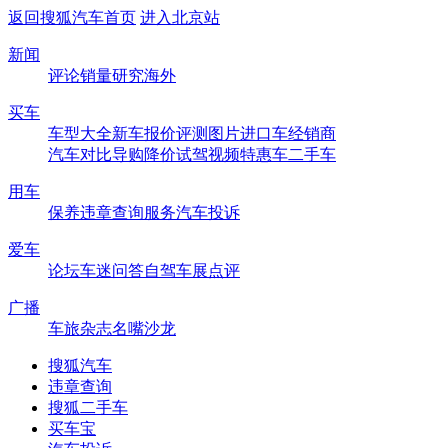
返回搜狐汽车首页
进入北京站
新闻
评论
销量
研究
海外
买车
车型大全
新车
报价
评测
图片
进口车
经销商
汽车对比
导购
降价
试驾
视频
特惠车
二手车
用车
保养
违章查询
服务
汽车投诉
爱车
论坛
车迷
问答
自驾
车展
点评
广播
车旅杂志
名嘴沙龙
搜狐汽车
违章查询
搜狐二手车
买车宝