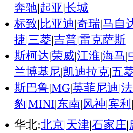
奔驰
|
起亚
|
长城
标致
|
比亚迪
|
奇瑞
|
马自
捷
|
三菱
|
吉普
|
雷克萨斯
斯柯达
|
荣威
|
江淮
|
海马
|
兰博基尼
|
凯迪拉克
|
五
斯巴鲁
|
MG
|
英菲尼迪
|
法
豹
|
MINI
|
东南
|
风神
|
宾利
华北:
北京
|
天津
|
石家庄
|