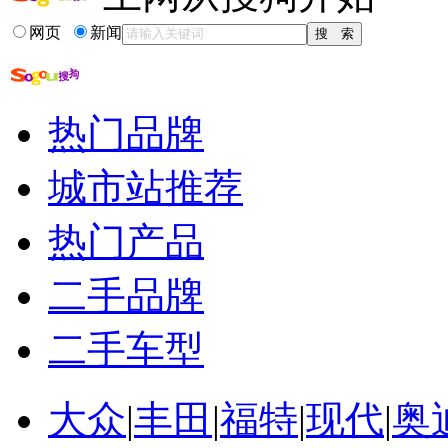
13-04-22
·
CR-V/途观等高保值合资SUV 最高优惠4万!
13-04-21
·
江铃汽车:双品牌战略 自主合资联袂同台
网页
新闻
更多关于
合资 开利
的新闻>>
相关推荐
热门品牌
合资自主品牌的消息
城市站推荐
合资自主品牌汽车
合资自主品牌价格
合资自主车型的消息
热门产品
合资自主车型有哪些
自主车型 合资发动机
二手品牌
二手车型
大众
|
丰田
|
福特
|
现代
|
奥