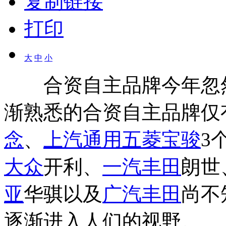
复制链接
打印
大
中
小
合资自主品牌今年忽然发
渐熟悉的合资自主品牌仅
念
、
上汽通用五菱
宝骏
3
大众
开利、
一汽丰田
朗世
亚
华骐以及
广汽丰田
尚不
逐渐进入人们的视野。