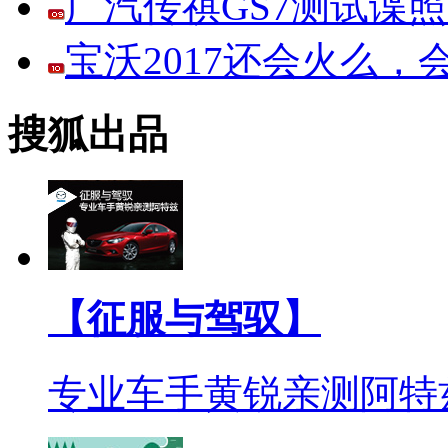
广汽传祺GS7测试谍
宝沃2017还会火么
搜狐出品
【征服与驾驭】
专业车手黄锐亲测阿特