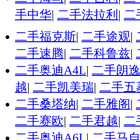
手中华
|
二手法拉利
|
二
二手福克斯
|
二手途观
|
二手速腾
|
二手科鲁兹
|
二手奥迪A4L
|
二手朗
越
|
二手凯美瑞
|
二手五
二手桑塔纳
|
二手雅阁
|
二手赛欧
|
二手君越
|
二
二手奥迪A6L
|
二手马自