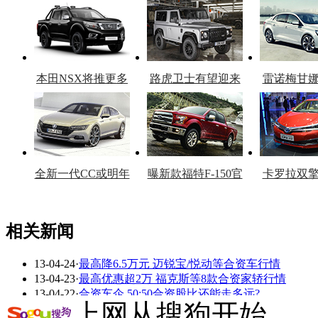
本田NSX将推更多
路虎卫士有望迎来
雷诺梅甘
车型
复产
官
全新一代CC或明年
曝新款福特F-150官
卡罗拉双
上市
图
上
相关新闻
13-04-24
·
最高降6.5万元 迈锐宝/悦动等合资车行情
看赛车宝贝争奇斗
车模美腿爆乳无惧
13-04-23
·
最高优惠超2万 福克斯等8款合资家轿行情
艳
走光
13-04-22
·
合资车企 50:50合资股比还能走多远?
上网从搜狗开始
13-04-22
·
专家寄语走进之旅 合资不可少自主需努力