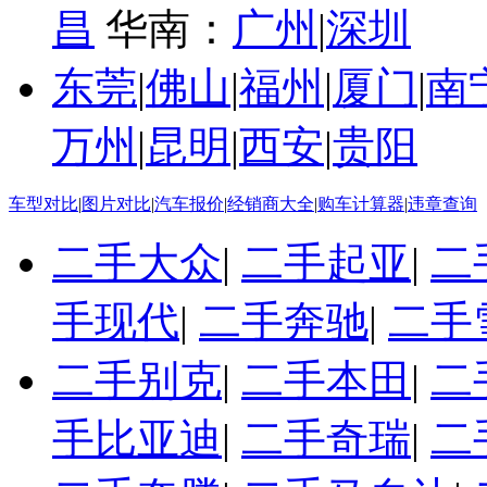
昌
华南：
广州
|
深圳
东莞
|
佛山
|
福州
|
厦门
|
南
万州
|
昆明
|
西安
|
贵阳
车型对比
|
图片对比
|
汽车报价
|
经销商大全
|
购车计算器
|
违章查询
二手大众
|
二手起亚
|
二
手现代
|
二手奔驰
|
二手
二手别克
|
二手本田
|
二
手比亚迪
|
二手奇瑞
|
二