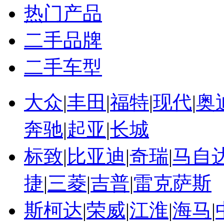
热门产品
二手品牌
二手车型
大众
|
丰田
|
福特
|
现代
|
奥
奔驰
|
起亚
|
长城
标致
|
比亚迪
|
奇瑞
|
马自
捷
|
三菱
|
吉普
|
雷克萨斯
斯柯达
|
荣威
|
江淮
|
海马
|