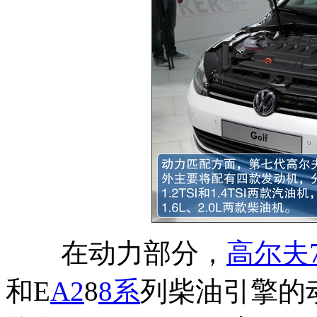
在动力部分，
高尔夫
和E
A2
8
8系
列柴油引擎的