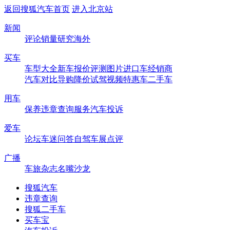
返回搜狐汽车首页
进入北京站
新闻
评论
销量
研究
海外
买车
车型大全
新车
报价
评测
图片
进口车
经销商
汽车对比
导购
降价
试驾
视频
特惠车
二手车
用车
保养
违章查询
服务
汽车投诉
爱车
论坛
车迷
问答
自驾
车展
点评
广播
车旅杂志
名嘴沙龙
搜狐汽车
违章查询
搜狐二手车
买车宝