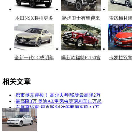
本田NSX将推更多
路虎卫士有望迎来
雷诺梅甘
车型
复产
官
全新一代CC或明年
曝新款福特F-150官
卡罗拉双
上市
图
上
相关文章
·
都市惬意穿梭！ 高尔夫/明锐等最高降2万
看赛车宝贝争奇斗
车模美腿爆乳无惧
·
最高降3万 奥迪A3/甲壳虫等两厢车11万起
艳
走光
·
车展享钜惠 福克斯/骐达等两厢车降2.1万
·
[长春]热门两厢车 高尔夫指定款降9000元
·
[杭州]高尔夫:优惠4000元 最低11.59万起
·
高尔夫6购车优惠5000元 最低售价13.18万