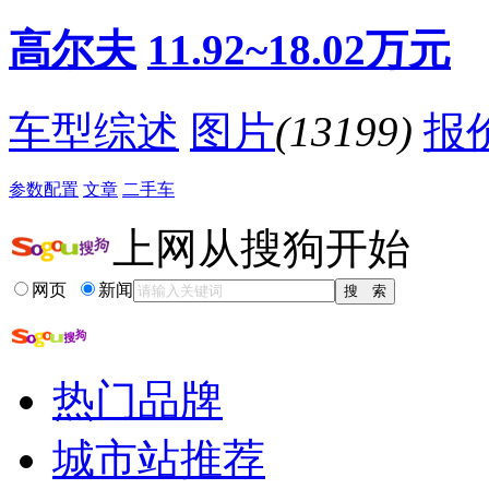
·
宝来/思域等八款紧凑车不足10万引爆车展
·
[无锡]大众高尔夫1.4T优惠3000元 有现车
高尔夫
11.92~18.02万元
·
安全不打折 10款C-NCAP五星紧凑型车盘点
·
贴膜改色弱爆了"能真正变色"高尔夫7现身
相关贴子
更多>>
车型综述
图片
(13199)
报
·
玛雅红的致命魅力
参数配置
文章
二手车
·
【买车真人秀06期】16款高七1.4T自舒购车记
·
适合的，就是最好的 高尔夫提车记
上网从搜狗开始
·
终于迎来了人生中的第一辆车
·
小高已到，爱不释手啊！
·
多图申精春暖花开有点意思的提车作业
网页
新闻
·
我眼中的她，1.4T自舒高七用车作业
·
大众高尔夫R怎么样？-记我的3年用车感受
·
金色高尔夫提车作业
·
让我感受小资生活的高尔夫
热门品牌
城市站推荐