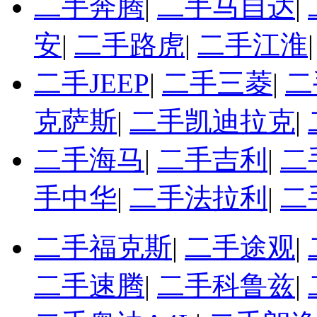
二手奔腾
|
二手马自达
|
安
|
二手路虎
|
二手江淮
二手JEEP
|
二手三菱
|
二
克萨斯
|
二手凯迪拉克
|
二手海马
|
二手吉利
|
二
手中华
|
二手法拉利
|
二
二手福克斯
|
二手途观
|
二手速腾
|
二手科鲁兹
|