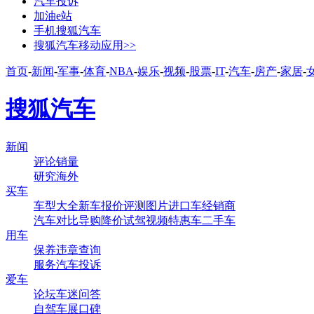
汽车投诉
加油e站
手机搜狐汽车
搜狐汽车移动应用>>
首页
-
新闻
-
军事
-
体育
-
NBA
-
娱乐
-
视频
-
股票
-
IT
-
汽车
-
房产
-
家居
-
搜狐汽车
新闻
评论
销量
研究
海外
买车
车型大全
新车
报价
评测
图片
进口车
经销商
汽车对比
导购
降价
试驾
视频
特惠车
二手车
用车
保养
违章查询
服务
汽车投诉
爱车
论坛
车迷
问答
自驾
车展
口碑