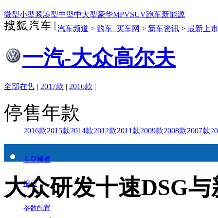
微型
小型
紧凑型
中型
中大型
豪华
MPV
SUV
跑车
新能源
汽车频道
>
购车_买车网
>
新车资讯
>
最新上
一汽-大众高尔夫
全部在售
|
2017款
|
2016款
|
停售年款
2016款
2015款
2014款
2012款
2011款
2009款
2008款
2007款
2
车型频道
大众研发十速DSG
报价
参数配置