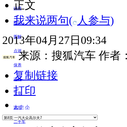
正文
碰撞
我来说两句
(
人参与)
图片
2013年04月27日09:34
图解
点评
来源：
搜狐汽车
作者
保养
复制链接
油耗
打印
文章
大
中
小
论坛
二手车