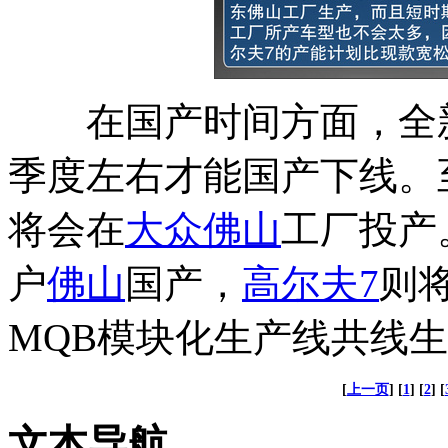
在国产时间方面，全
季度左右才能国产下线。
将会在
大众
佛山
工厂投产
户
佛山
国产，
高尔夫7
则
MQB模块化生产线共线
[
上一页
] [
1
] [
2
] [
文本导航