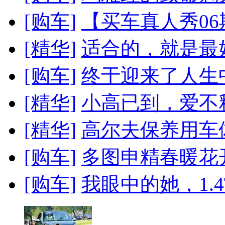
[购车]
【买车真人秀06期】
[精华]
适合的，就是最
[购车]
终于迎来了人生
[精华]
小高已到，爱不
[精华]
高尔夫保养用车
[购车]
多图申精春暖花
[购车]
我眼中的她，1.