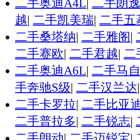
二手奥迪A4L
|
二手朗
越
|
二手凯美瑞
|
二手五
二手桑塔纳
|
二手雅阁
|
二手赛欧
|
二手君越
|
二
二手奥迪A6L
|
二手马自
手奔驰S级
|
二手汉兰达
二手卡罗拉
|
二手比亚迪
二手普拉多
|
二手锐志
|
二手朗动
|
二手迈锐宝
|