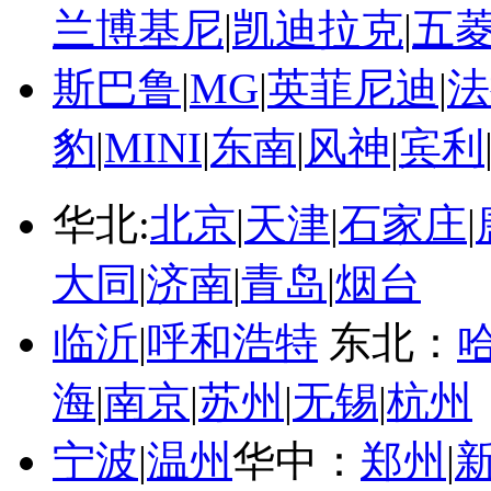
兰博基尼
|
凯迪拉克
|
五
斯巴鲁
|
MG
|
英菲尼迪
|
法
豹
|
MINI
|
东南
|
风神
|
宾利
华北:
北京
|
天津
|
石家庄
|
大同
|
济南
|
青岛
|
烟台
临沂
|
呼和浩特
东北：
海
|
南京
|
苏州
|
无锡
|
杭州
宁波
|
温州
华中：
郑州
|