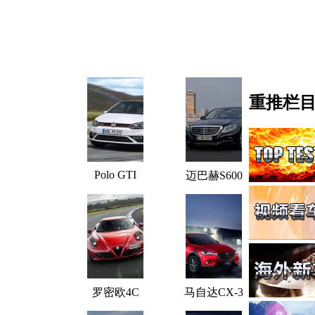
重推栏
Polo GTI
迈巴赫S600
罗密欧4C
马自达CX-3