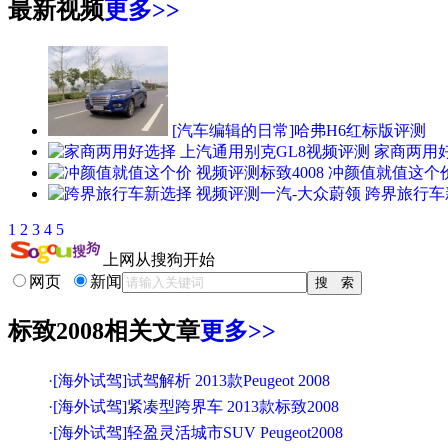
最新视频
更多>>
[汽车编辑的日常]哈弗H6红标版评测
家商两用好
冲颜值就值这个价
跨界旅行车
1
2
3
4
5
上网从搜狗开始
网页
新闻
标致2008相关文章
更多>>
·
[海外试驾]试驾解析 2013款Peugeot 2008
·
[海外试驾]紧凑型跨界车 2013款标致2008
·
[海外试驾]轻盈灵活城市SUV Peugeot2008