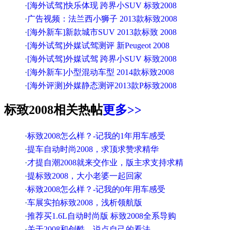
·
[海外试驾]快乐体现 跨界小SUV 标致2008
·
广告视频：法兰西小狮子 2013款标致2008
·
[海外新车]新款城市SUV 2013款标致 2008
·
[海外试驾]外媒试驾测评 新Peugeot 2008
·
[海外试驾]外媒试驾 跨界小SUV 标致2008
·
[海外新车]小型混动车型 2014款标致2008
·
[海外评测]外媒静态测评2013款P标致2008
标致2008相关热帖
更多>>
·
标致2008怎么样？-记我的1年用车感受
·
提车自动时尚2008，求顶求赞求精华
·
才提自潮2008就来交作业，版主求支持求精
·
提标致2008，大小老婆一起回家
·
标致2008怎么样？-记我的0年用车感受
·
车展实拍标致2008，浅析领航版
·
推荐买1.6L自动时尚版 标致2008全系导购
·
关于2008和创酷，说点自己的看法