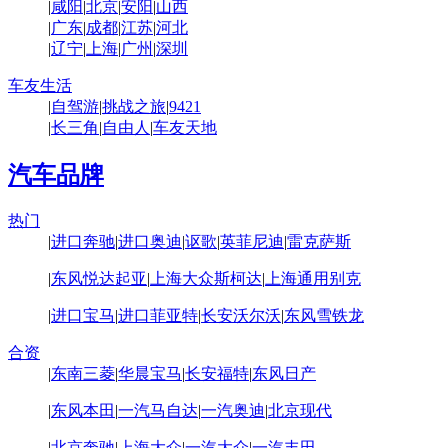
|
咸阳
|
北京
|
安阳
|
山西
|
广东
|
成都
|
江苏
|
河北
|
辽宁
|
上海
|
广州
|
深圳
车友生活
|
自驾游
|
挑战之旅
|
9421
|
长三角
|
自由人
|
车友天地
汽车品牌
热门
|
进口奔驰
|
进口奥迪
|
讴歌
|
英菲尼迪
|
雷克萨斯
|
东风悦达起亚
|
上海大众斯柯达
|
上海通用别克
|
进口宝马
|
进口菲亚特
|
长安沃尔沃
|
东风雪铁龙
合资
|
东南三菱
|
华晨宝马
|
长安福特
|
东风日产
|
东风本田
|
一汽马自达
|
一汽奥迪
|
北京现代
|
北京奔驰
|
上海大众
|
一汽大众
|
一汽丰田