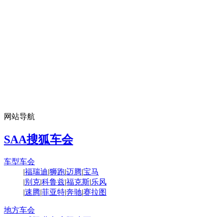
网站导航
SAA搜狐车会
车型车会
|
福瑞迪
|
狮跑
|
迈腾
|
宝马
|
别克
|
科鲁兹
|
福克斯
|
乐风
|
速腾
|
菲亚特
|
奔驰
|
赛拉图
地方车会