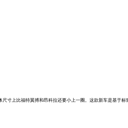
过慢或浏览器禁用了JavaScript，请检查网速或浏览器设置后
。整体尺寸上比福特翼搏和昂科拉还要小上一圈。这款新车是基于标