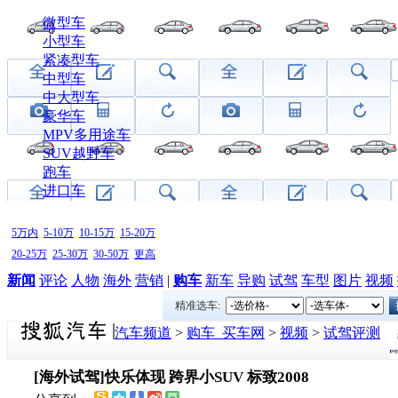
微型车
小型车
紧凑型车
中型车
中大型车
豪华车
MPV多用途车
SUV越野车
跑车
进口车
5万内
5-10万
10-15万
15-20万
20-25万
25-30万
30-50万
更高
新闻
评论
人物
海外
营销
|
购车
新车
导购
试驾
车型
图片
视频
精准选车:
汽车频道
>
购车_买车网
>
视频
>
试驾评测
[海外试驾]快乐体现 跨界小SUV 标致2008