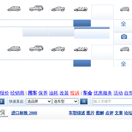
报价
经销商
|
用车
保养
油耗
改装
投诉
|
车会
优惠服务
活动
自
快速直达:
车型综述
图片
图解
点评
文章
论
进口标致 2008