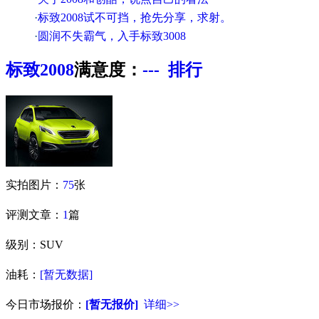
·
标致2008试不可挡，抢先分享，求射。
·
圆润不失霸气，入手标致3008
标致
2008
满意度：
---
排行
实拍图片：
75
张
评测文章：
1
篇
级别：SUV
油耗：
[暂无数据]
今日市场报价：
[暂无报价]
详细>>