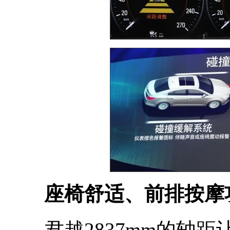
座椅舒适、前排按摩功
君越2837mm的轴距