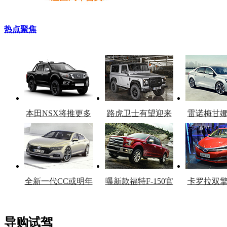
热点聚焦
本田NSX将推更多
路虎卫士有望迎来
雷诺梅甘
车型
复产
官
全新一代CC或明年
曝新款福特F-150官
卡罗拉双
上市
图
上
导购试驾