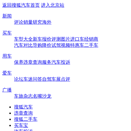
返回搜狐汽车首页
进入北京站
新闻
评论
销量
研究
海外
买车
车型大全
新车
报价
评测
图片
进口车
经销商
汽车对比
导购
降价
试驾
视频
特惠车
二手车
用车
保养
违章查询
服务
汽车投诉
爱车
论坛
车迷
问答
自驾
车展
点评
广播
车旅杂志
名嘴沙龙
搜狐汽车
违章查询
搜狐二手车
买车宝