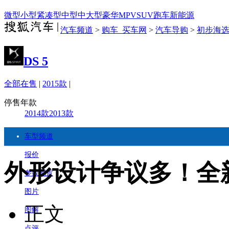
微型
小型
紧凑型
中型
中大型
豪华
MPV
SUV
跑车
新能源
汽车频道
>
购车_买车网
>
汽车导购
>
初步海
DS 5
全部在售
|
2015款
|
停售年款
2014款
2013款
车型频道
报价
外形设计争议多！全
参数配置
图片
正文
图解
点评