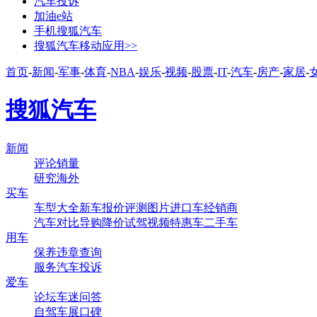
汽车投诉
加油e站
手机搜狐汽车
搜狐汽车移动应用>>
首页
-
新闻
-
军事
-
体育
-
NBA
-
娱乐
-
视频
-
股票
-
IT
-
汽车
-
房产
-
家居
-
搜狐汽车
新闻
评论
销量
研究
海外
买车
车型大全
新车
报价
评测
图片
进口车
经销商
汽车对比
导购
降价
试驾
视频
特惠车
二手车
用车
保养
违章查询
服务
汽车投诉
爱车
论坛
车迷
问答
自驾
车展
口碑