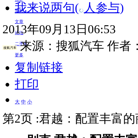
我来说两句
(
人参与)
油耗
文章
2013年09月13日06:53
论坛
来源：
搜狐汽车
作者
二手车
更多
复制链接
打印
大
中
小
第2页 :君越：配置丰富