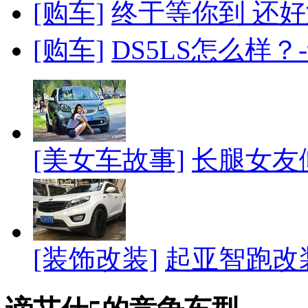
[购车]
终于等你到 还好
[购车]
DS5LS怎么样？
[美女车故事]
长腿女友
[装饰改装]
起亚智跑改