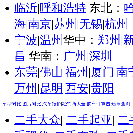
临沂
|
呼和浩特
东北：
海
|
南京
|
苏州
|
无锡
|
杭州
宁波
|
温州
华中：
郑州
|
昌
华南：
广州
|
深圳
东莞
|
佛山
|
福州
|
厦门
|
南
万州
|
昆明
|
西安
|
贵阳
车型对比
|
图片对比
|
汽车报价
|
经销商大全
|
购车计算器
|
违章查询
二手大众
|
二手起亚
|
二