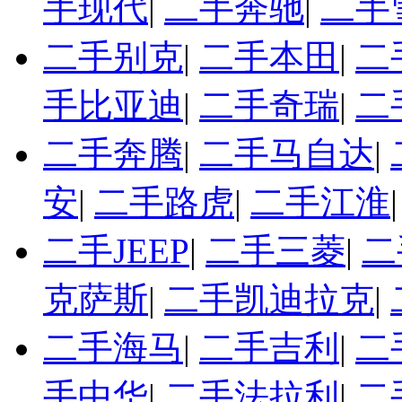
手现代
|
二手奔驰
|
二手
二手别克
|
二手本田
|
二
手比亚迪
|
二手奇瑞
|
二
二手奔腾
|
二手马自达
|
安
|
二手路虎
|
二手江淮
二手JEEP
|
二手三菱
|
二
克萨斯
|
二手凯迪拉克
|
二手海马
|
二手吉利
|
二
手中华
|
二手法拉利
|
二