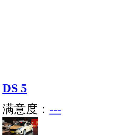
DS
5
满意度：
---