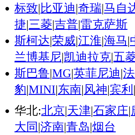
标致
|
比亚迪
|
奇瑞
|
马自
捷
|
三菱
|
吉普
|
雷克萨斯
斯柯达
|
荣威
|
江淮
|
海马
|
兰博基尼
|
凯迪拉克
|
五
斯巴鲁
|
MG
|
英菲尼迪
|
法
豹
|
MINI
|
东南
|
风神
|
宾利
华北:
北京
|
天津
|
石家庄
|
大同
|
济南
|
青岛
|
烟台