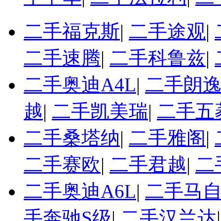
二手福克斯
|
二手途观
|
二手速腾
|
二手科鲁兹
|
二手奥迪A4L
|
二手朗
越
|
二手凯美瑞
|
二手五
二手桑塔纳
|
二手雅阁
|
二手赛欧
|
二手君越
|
二
二手奥迪A6L
|
二手马自
手奔驰S级
|
二手汉兰达