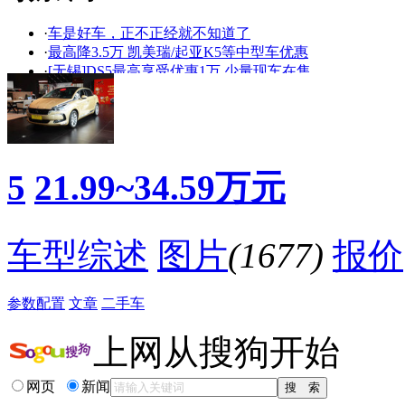
·
车是好车，正不正经就不知道了
看赛车宝贝争奇斗
车模美腿爆乳无惧
·
最高降3.5万 凯美瑞/起亚K5等中型车优惠
艳
走光
·
[无锡]DS5最高享受优惠1万 少量现车在售
·
DS5全系优惠1.1万 现车足
·
抛弃传统 30岁以下选择哪些中型车
·
情人节约会利器 高颜值紧凑级车型推荐
·
DS5最高优惠2万元 进店即有超值大礼包
·
[武汉]长安标致雪铁龙DS5现金优惠5000元
5
21.99~34.59万元
·
11月团购:DS5秒车多地报价优惠8.6折起
·
设计前卫/动力强劲 深度评测新DS 5 1.8T
降价促销
车型综述
图片
(1677)
报价
参数配置
文章
二手车
上网从搜狗开始
网页
新闻