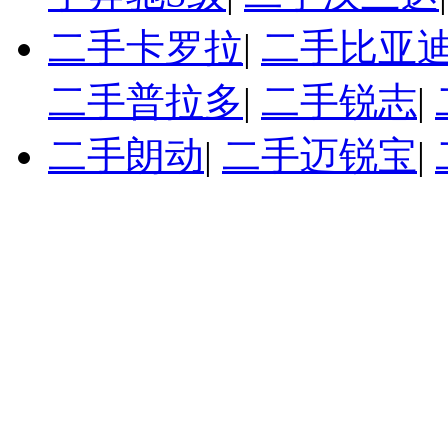
二手卡罗拉
|
二手比亚迪
二手普拉多
|
二手锐志
|
二手朗动
|
二手迈锐宝
|