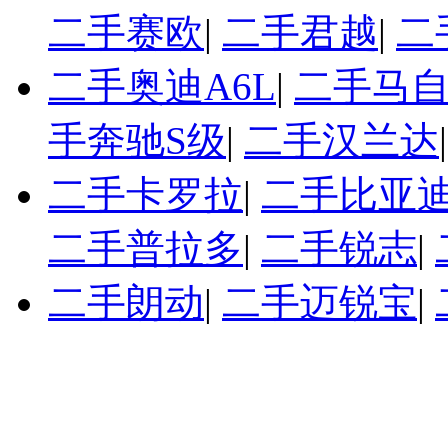
二手赛欧
|
二手君越
|
二
二手奥迪A6L
|
二手马自
手奔驰S级
|
二手汉兰达
二手卡罗拉
|
二手比亚迪
二手普拉多
|
二手锐志
|
二手朗动
|
二手迈锐宝
|