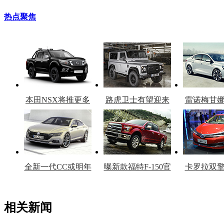
热点聚焦
本田NSX将推更多
路虎卫士有望迎来
雷诺梅甘
车型
复产
官
全新一代CC或明年
曝新款福特F-150官
卡罗拉双
上市
图
上
相关新闻