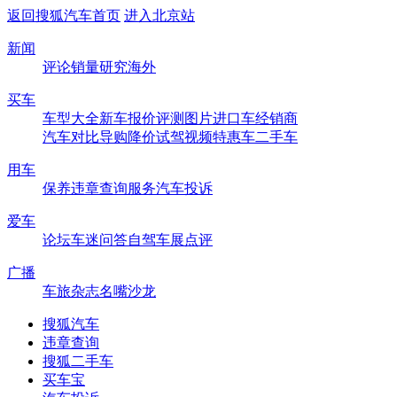
返回搜狐汽车首页
进入北京站
新闻
评论
销量
研究
海外
买车
车型大全
新车
报价
评测
图片
进口车
经销商
汽车对比
导购
降价
试驾
视频
特惠车
二手车
用车
保养
违章查询
服务
汽车投诉
爱车
论坛
车迷
问答
自驾
车展
点评
广播
车旅杂志
名嘴沙龙
搜狐汽车
违章查询
搜狐二手车
买车宝