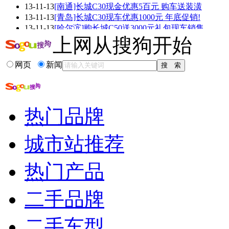
13-11-13
[南通]长城C30现金优惠5百元 购车送装潢
看赛车宝贝争奇斗
车模美腿爆乳无惧
13-11-13
[青岛]长城C30现车优惠1000元 年底促销!
艳
走光
13-11-13
[哈尔滨]购长城C50送3000元礼包现车销售
13-11-13
[太原]长城C30最高优惠2000 店内有现车!
上网从搜狗开始
13-11-13
省钱大空间 长城C30等自主家轿最高降7千
13-11-12
郑州日产NV200改款车型曝光 增改装套件!
网页
新闻
更多关于
套件 行李架
的新闻>>
相关推荐
热门品牌
长城v80改电动门...
长城v80改装图片
城市站推荐
长城腾翼发动机怎么样
长城腾翼c50车祸图
热门产品
腾翼v80铝合金轮毂
长城腾翼c50油耗偏高
二手品牌
二手车型