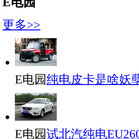
E电园
更多>>
E电园
纯电皮卡是啥妖
E电园
试北汽纯电EU26