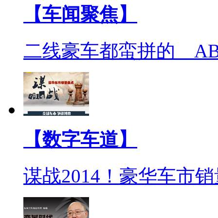
【车闻聚焦】
二线豪车都蛮拼的 A
【数字车道】
谋战2014！豪华车市