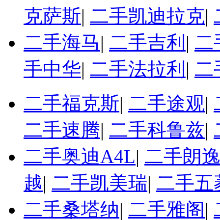
克萨斯
|
二手凯迪拉克
|
二手海马
|
二手吉利
|
二
手中华
|
二手法拉利
|
二
二手福克斯
|
二手途观
|
二手速腾
|
二手科鲁兹
|
二手奥迪A4L
|
二手朗
越
|
二手凯美瑞
|
二手五
二手桑塔纳
|
二手雅阁
|