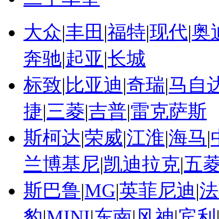
大众
|
丰田
|
福特
|
现代
|
奥
奔驰
|
起亚
|
长城
标致
|
比亚迪
|
奇瑞
|
马自
捷
|
三菱
|
吉普
|
雷克萨斯
斯柯达
|
荣威
|
江淮
|
海马
|
兰博基尼
|
凯迪拉克
|
五
斯巴鲁
|
MG
|
英菲尼迪
|
法
豹
|
MINI
|
东南
|
风神
|
宾利