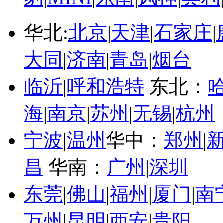
华北:
北京
|
天津
|
石家庄
|
大同
|
济南
|
青岛
|
烟台
临沂
|
呼和浩特
东北：
海
|
南京
|
苏州
|
无锡
|
杭州
宁波
|
温州
华中：
郑州
|
昌
华南：
广州
|
深圳
东莞
|
佛山
|
福州
|
厦门
|
南
万州
|
昆明
|
西安
|
贵阳