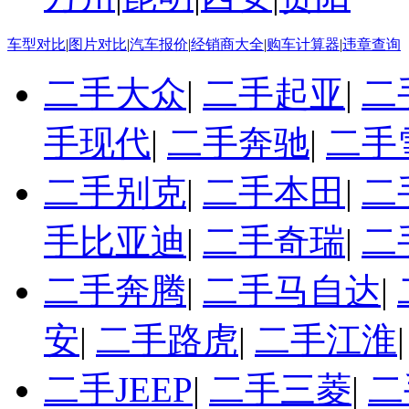
车型对比
|
图片对比
|
汽车报价
|
经销商大全
|
购车计算器
|
违章查询
二手大众
|
二手起亚
|
二
手现代
|
二手奔驰
|
二手
二手别克
|
二手本田
|
二
手比亚迪
|
二手奇瑞
|
二
二手奔腾
|
二手马自达
|
安
|
二手路虎
|
二手江淮
二手JEEP
|
二手三菱
|
二