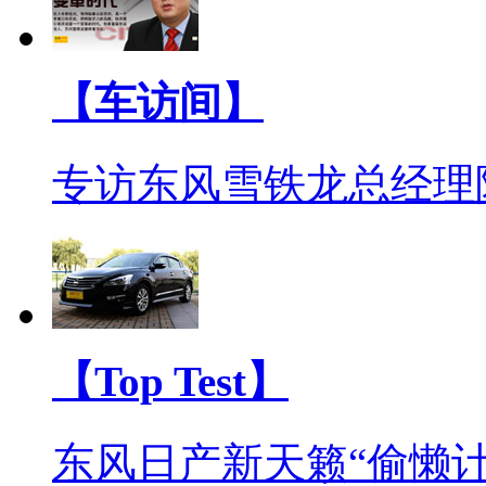
【车访间】
专访东风雪铁龙总经理
【Top Test】
东风日产新天籁“偷懒计