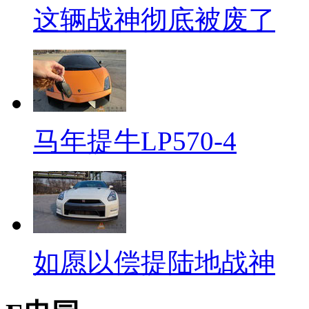
这辆战神彻底被废了
马年提牛LP570-4
如愿以偿提陆地战神