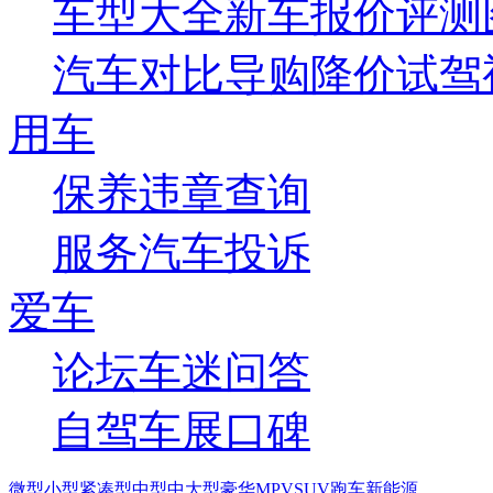
车型大全
新车
报价
评测
汽车对比
导购
降价
试驾
用车
保养
违章查询
服务
汽车投诉
爱车
论坛
车迷
问答
自驾
车展
口碑
微型
小型
紧凑型
中型
中大型
豪华
MPV
SUV
跑车
新能源