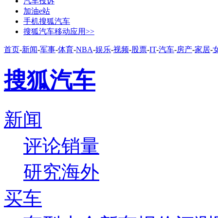
汽车投诉
加油e站
手机搜狐汽车
搜狐汽车移动应用>>
首页
-
新闻
-
军事
-
体育
-
NBA
-
娱乐
-
视频
-
股票
-
IT
-
汽车
-
房产
-
家居
-
搜狐汽车
新闻
评论
销量
研究
海外
买车