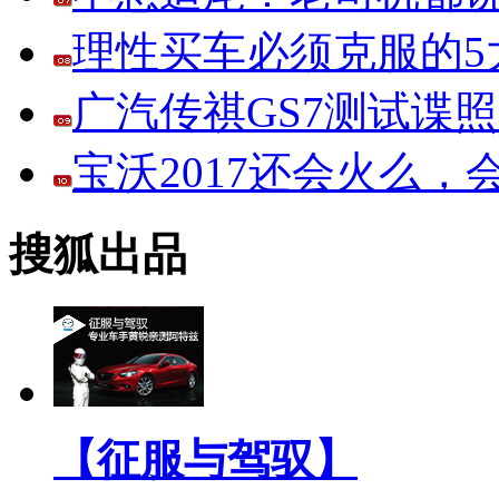
理性买车必须克服的5大
广汽传祺GS7测试谍
宝沃2017还会火么
搜狐出品
【征服与驾驭】