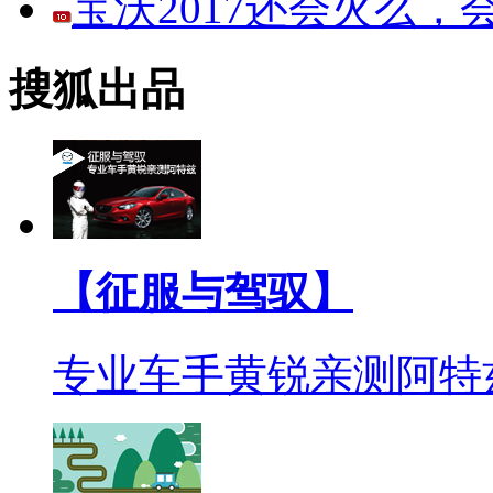
宝沃2017还会火么
搜狐出品
【征服与驾驭】
专业车手黄锐亲测阿特