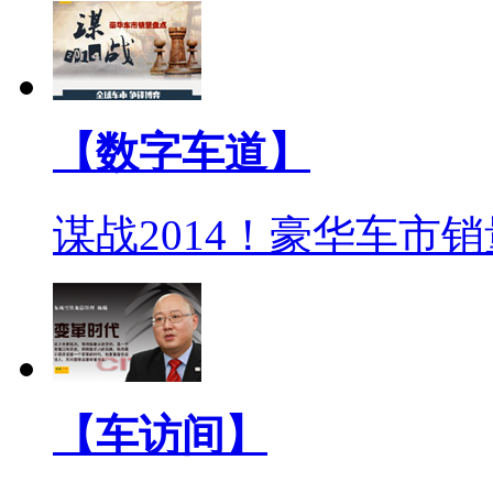
【数字车道】
谋战2014！豪华车市
【车访间】