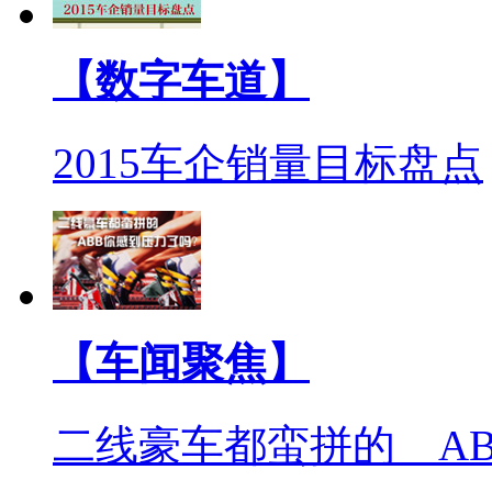
【数字车道】
2015车企销量目标盘点
【车闻聚焦】
二线豪车都蛮拼的 A