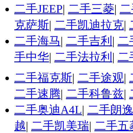
二手JEEP
|
二手三菱
|
二
克萨斯
|
二手凯迪拉克
|
二手海马
|
二手吉利
|
二
手中华
|
二手法拉利
|
二
二手福克斯
|
二手途观
|
二手速腾
|
二手科鲁兹
|
二手奥迪A4L
|
二手朗
越
|
二手凯美瑞
|
二手五