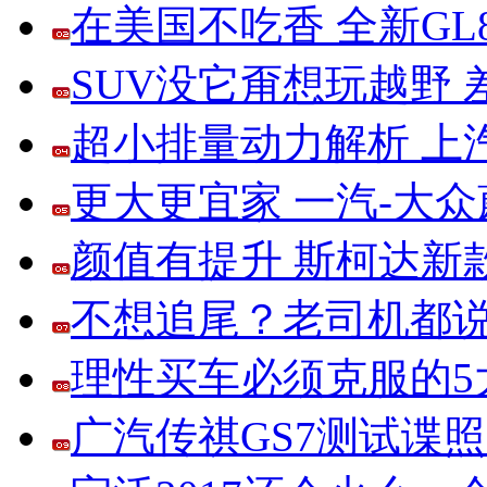
在美国不吃香 全新G
SUV没它甭想玩越野
超小排量动力解析 上
更大更宜家 一汽-大
颜值有提升 斯柯达新
不想追尾？老司机都说
理性买车必须克服的5大
广汽传祺GS7测试谍