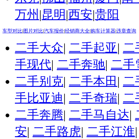
万州
|
昆明
|
西安
|
贵阳
车型对比
|
图片对比
|
汽车报价
|
经销商大全
|
购车计算器
|
违章查询
二手大众
|
二手起亚
|
二
手现代
|
二手奔驰
|
二手
二手别克
|
二手本田
|
二
手比亚迪
|
二手奇瑞
|
二
二手奔腾
|
二手马自达
|
安
|
二手路虎
|
二手江淮