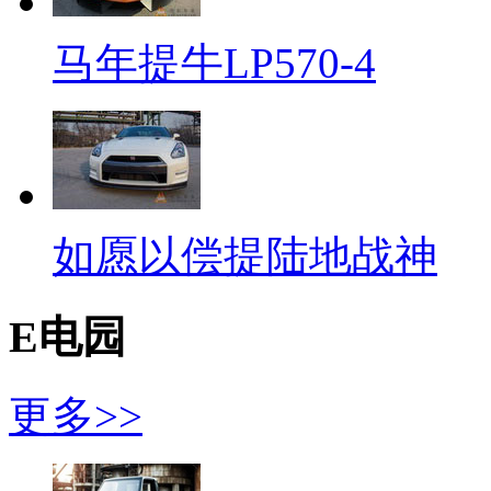
马年提牛LP570-4
如愿以偿提陆地战神
E电园
更多>>