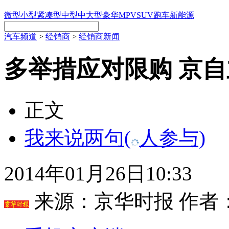
微型
小型
紧凑型
中型
中大型
豪华
MPV
SUV
跑车
新能源
汽车频道
>
经销商
>
经销商新闻
多举措应对限购 京
正文
我来说两句
(
人参与)
2014年01月26日10:33
来源：
京华时报
作者：