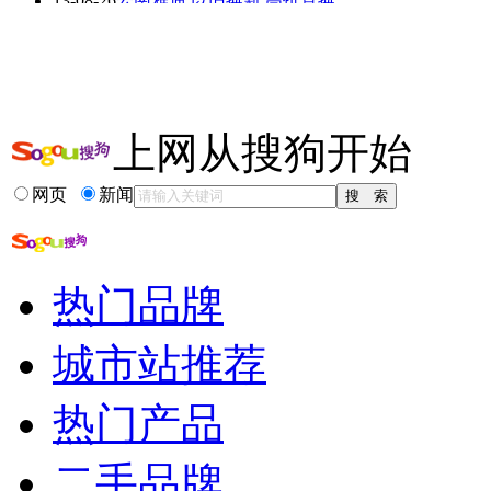
13-08-26
云南雅迪 以旧换新 高价置换
13-04-10
奥迪以旧换新 各品牌二手车原价置换A6L!
13-04-07
速腾优惠加大,北京置换客户购车,车价优惠
13-04-02
我的车价我做主英茂斯柯达全系置换季
更多关于
车价 以旧换新
的新闻>>
上网从搜狗开始
相关推荐
网页
新闻
中国自主品牌汽车排名
国产最好的自主品...
中国自主汽车品牌排行
网上车市经销商登陆
热门品牌
国产自主品牌最好的车
自主品牌车企实力排名
城市站推荐
热门产品
二手品牌