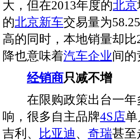
大，但在2013年度的
北京
的
北京
新车
交易量为58.
高的同时，本地销量却比20
降也意味着
汽车企业
间的
经销商
只减不增
在限购政策出台一年多
响，很多自主品牌
4S店
单
吉利、
比亚迪
、
奇瑞
甚至