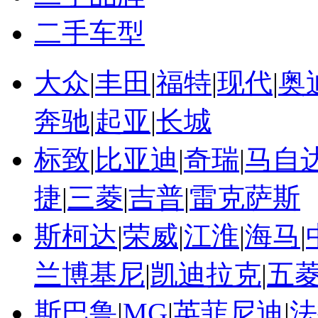
二手车型
大众
|
丰田
|
福特
|
现代
|
奥
奔驰
|
起亚
|
长城
标致
|
比亚迪
|
奇瑞
|
马自
捷
|
三菱
|
吉普
|
雷克萨斯
斯柯达
|
荣威
|
江淮
|
海马
|
兰博基尼
|
凯迪拉克
|
五
斯巴鲁
|
MG
|
英菲尼迪
|
法