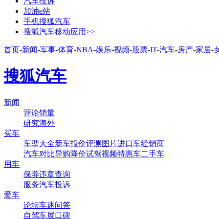
汽车投诉
加油e站
手机搜狐汽车
搜狐汽车移动应用>>
首页
-
新闻
-
军事
-
体育
-
NBA
-
娱乐
-
视频
-
股票
-
IT
-
汽车
-
房产
-
家居
-
搜狐汽车
新闻
评论
销量
研究
海外
买车
车型大全
新车
报价
评测
图片
进口车
经销商
汽车对比
导购
降价
试驾
视频
特惠车
二手车
用车
保养
违章查询
服务
汽车投诉
爱车
论坛
车迷
问答
自驾
车展
口碑