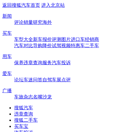
返回搜狐汽车首页
进入北京站
新闻
评论
销量
研究
海外
买车
车型大全
新车
报价
评测
图片
进口车
经销商
汽车对比
导购
降价
试驾
视频
特惠车
二手车
用车
保养
违章查询
服务
汽车投诉
爱车
论坛
车迷
问答
自驾
车展
点评
广播
车旅杂志
名嘴沙龙
搜狐汽车
违章查询
搜狐二手车
买车宝