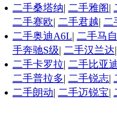
二手桑塔纳
|
二手雅阁
|
二手赛欧
|
二手君越
|
二
二手奥迪A6L
|
二手马自
手奔驰S级
|
二手汉兰达
二手卡罗拉
|
二手比亚迪
二手普拉多
|
二手锐志
|
二手朗动
|
二手迈锐宝
|