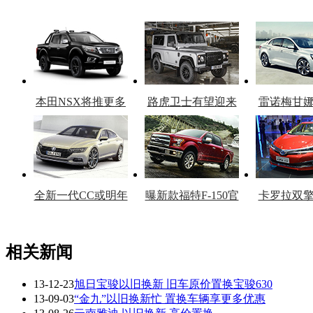
本田NSX将推更多
路虎卫士有望迎来
雷诺梅甘
车型
复产
官
全新一代CC或明年
曝新款福特F-150官
卡罗拉双
上市
图
上
相关新闻
13-12-23
旭日宝骏以旧换新 旧车原价置换宝骏630
看赛车宝贝争奇斗
车模美腿爆乳无惧
13-09-03
“金九”以旧换新忙 置换车辆享更多优惠
艳
走光