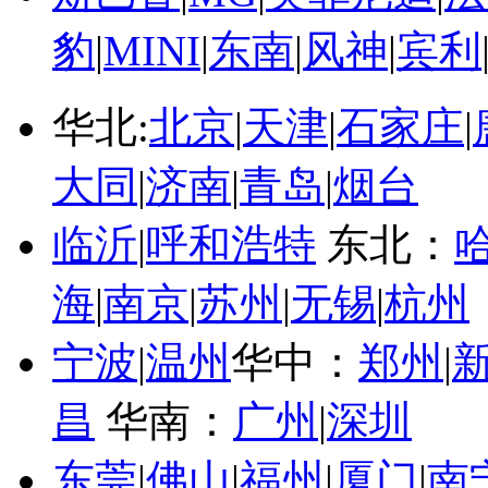
豹
|
MINI
|
东南
|
风神
|
宾利
华北:
北京
|
天津
|
石家庄
|
大同
|
济南
|
青岛
|
烟台
临沂
|
呼和浩特
东北：
海
|
南京
|
苏州
|
无锡
|
杭州
宁波
|
温州
华中：
郑州
|
昌
华南：
广州
|
深圳
东莞
|
佛山
|
福州
|
厦门
|
南