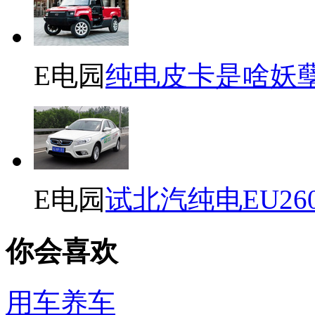
E电园
纯电皮卡是啥妖
E电园
试北汽纯电EU26
你会喜欢
用车养车