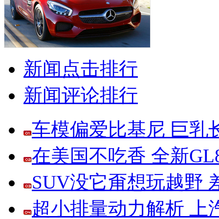
新闻点击排行
新闻评论排行
车模偏爱比基尼 巨乳
在美国不吃香 全新G
SUV没它甭想玩越野
超小排量动力解析 上