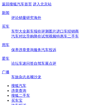
返回搜狐汽车首页
进入北京站
新闻
评论
销量
研究
海外
买车
车型大全
新车
报价
评测
图片
进口车
经销商
汽车对比
导购
降价
试驾
视频
特惠车
二手车
用车
保养
违章查询
服务
汽车投诉
爱车
论坛
车迷
问答
自驾
车展
点评
广播
车旅杂志
名嘴沙龙
搜狐汽车
违章查询
搜狐二手车
买车宝