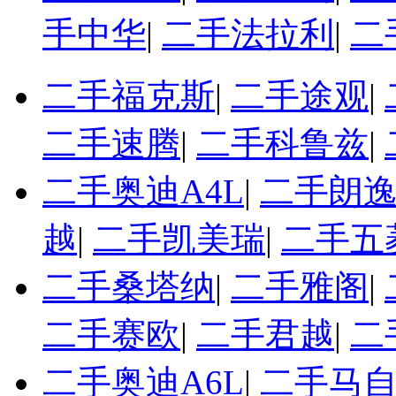
手中华
|
二手法拉利
|
二
二手福克斯
|
二手途观
|
二手速腾
|
二手科鲁兹
|
二手奥迪A4L
|
二手朗
越
|
二手凯美瑞
|
二手五
二手桑塔纳
|
二手雅阁
|
二手赛欧
|
二手君越
|
二
二手奥迪A6L
|
二手马自