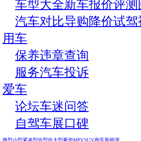
车型大全
新车
报价
评测
汽车对比
导购
降价
试驾
用车
保养
违章查询
服务
汽车投诉
爱车
论坛
车迷
问答
自驾
车展
口碑
微型
小型
紧凑型
中型
中大型
豪华
MPV
SUV
跑车
新能源