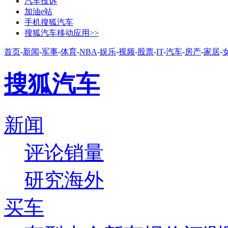
汽车投诉
加油e站
手机搜狐汽车
搜狐汽车移动应用>>
首页
-
新闻
-
军事
-
体育
-
NBA
-
娱乐
-
视频
-
股票
-
IT
-
汽车
-
房产
-
家居
-
搜狐汽车
新闻
评论
销量
研究
海外
买车