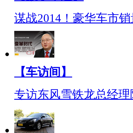
谋战2014！豪华车市
【车访间】
专访东风雪铁龙总经理