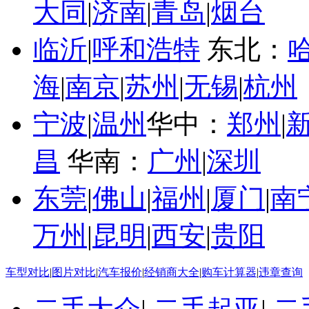
大同
|
济南
|
青岛
|
烟台
临沂
|
呼和浩特
东北：
海
|
南京
|
苏州
|
无锡
|
杭州
宁波
|
温州
华中：
郑州
|
昌
华南：
广州
|
深圳
东莞
|
佛山
|
福州
|
厦门
|
南
万州
|
昆明
|
西安
|
贵阳
车型对比
|
图片对比
|
汽车报价
|
经销商大全
|
购车计算器
|
违章查询