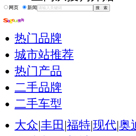
汽车经销商利润是多少
我国上市公司融资现状
网页
新闻
经销商项目融资计划书
汽贸集团
上市公司再融资需...
上市公司股权融资偏好
热门品牌
城市站推荐
热门产品
二手品牌
二手车型
大众
|
丰田
|
福特
|
现代
|
奥