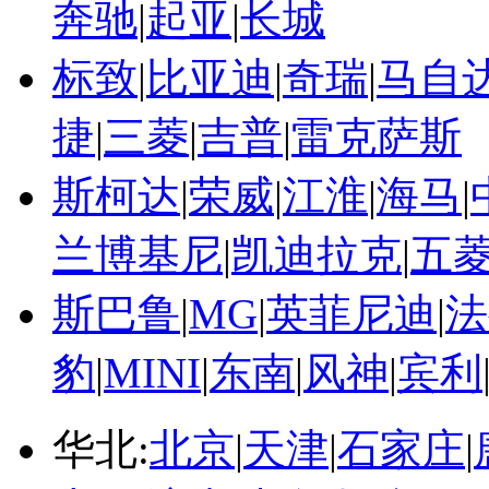
奔驰
|
起亚
|
长城
标致
|
比亚迪
|
奇瑞
|
马自
捷
|
三菱
|
吉普
|
雷克萨斯
斯柯达
|
荣威
|
江淮
|
海马
|
兰博基尼
|
凯迪拉克
|
五
斯巴鲁
|
MG
|
英菲尼迪
|
法
豹
|
MINI
|
东南
|
风神
|
宾利
华北:
北京
|
天津
|
石家庄
|