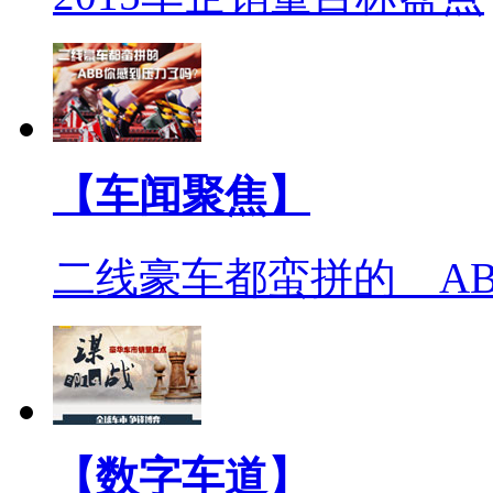
【车闻聚焦】
二线豪车都蛮拼的 A
【数字车道】