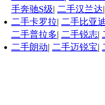
手奔驰S级
|
二手汉兰达
二手卡罗拉
|
二手比亚迪
二手普拉多
|
二手锐志
|
二手朗动
|
二手迈锐宝
|