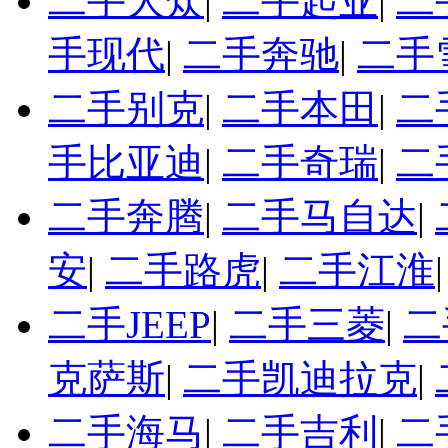
二手大众
|
二手起亚
|
二
手现代
|
二手奔驰
|
二手
二手别克
|
二手本田
|
二
手比亚迪
|
二手奇瑞
|
二
二手奔腾
|
二手马自达
|
安
|
二手路虎
|
二手江淮
二手JEEP
|
二手三菱
|
二
克萨斯
|
二手凯迪拉克
|
二手海马
|
二手吉利
|
二