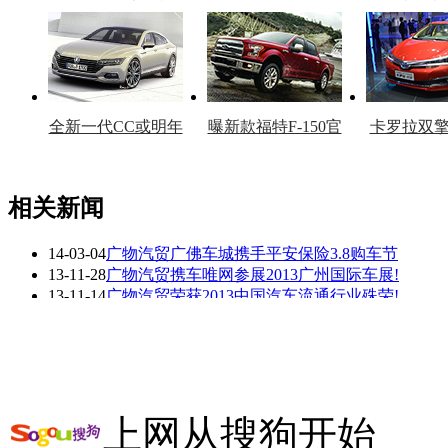
车型
复产
官
全新一代CC或明年
曝新款福特F-150官
卡罗拉双
上市
图
上
相关新闻
14-03-04
广物汽贸广佛车城携手平安保险3.8购车节
看赛车宝贝争奇斗
车模美腿爆乳无惧
13-11-28
广物汽贸携车唯网参展2013广州国际车展!
艳
走光
13-11-14
广物汽贸荣获2013中国汽车流通行业殊荣!
13-11-11
广物汽贸50周年庆 携手建设银行感恩回馈
13-10-28
广物汽贸五十周年庆 重庆恒美“惠”山城
13-10-17
庞大汽贸庞庆华:今年1/3经销商面临倒闭
相关推荐
上网从搜狗开始