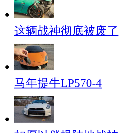
这辆战神彻底被废了
马年提牛LP570-4