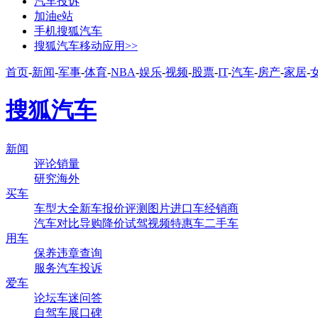
汽车投诉
加油e站
手机搜狐汽车
搜狐汽车移动应用>>
首页
-
新闻
-
军事
-
体育
-
NBA
-
娱乐
-
视频
-
股票
-
IT
-
汽车
-
房产
-
家居
-
搜狐汽车
新闻
评论
销量
研究
海外
买车
车型大全
新车
报价
评测
图片
进口车
经销商
汽车对比
导购
降价
试驾
视频
特惠车
二手车
用车
保养
违章查询
服务
汽车投诉
爱车
论坛
车迷
问答
自驾
车展
口碑