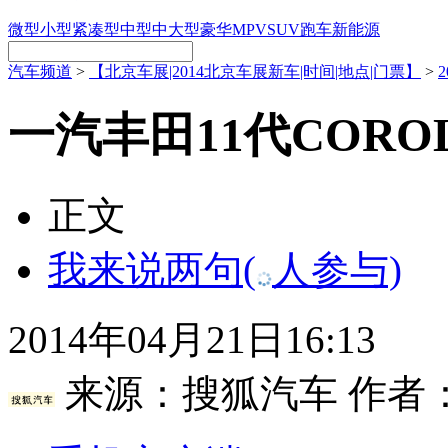
微型
小型
紧凑型
中型
中大型
豪华
MPV
SUV
跑车
新能源
汽车频道
>
【北京车展|2014北京车展新车|时间|地点|门票】
>
一汽丰田11代COR
正文
我来说两句
(
人参与)
2014年04月21日16:13
来源：
搜狐汽车
作者