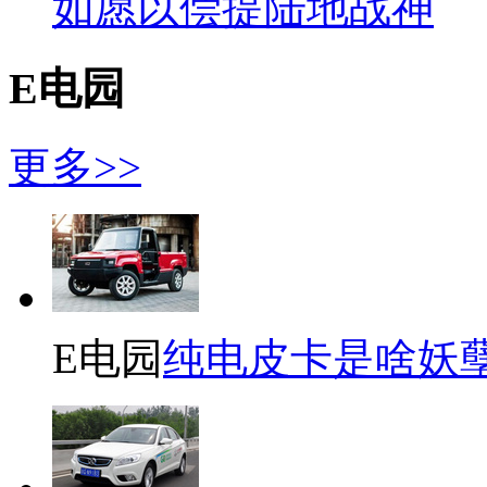
如愿以偿提陆地战神
E电园
更多>>
E电园
纯电皮卡是啥妖