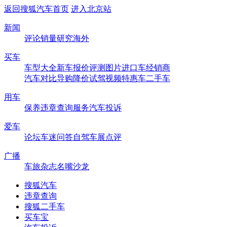
返回搜狐汽车首页
进入北京站
新闻
评论
销量
研究
海外
买车
车型大全
新车
报价
评测
图片
进口车
经销商
汽车对比
导购
降价
试驾
视频
特惠车
二手车
用车
保养
违章查询
服务
汽车投诉
爱车
论坛
车迷
问答
自驾
车展
点评
广播
车旅杂志
名嘴沙龙
搜狐汽车
违章查询
搜狐二手车
买车宝