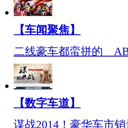
【车闻聚焦】
二线豪车都蛮拼的 A
【数字车道】
谋战2014！豪华车市