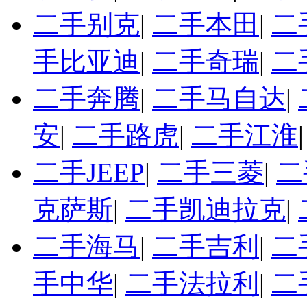
二手别克
|
二手本田
|
二
手比亚迪
|
二手奇瑞
|
二
二手奔腾
|
二手马自达
|
安
|
二手路虎
|
二手江淮
二手JEEP
|
二手三菱
|
二
克萨斯
|
二手凯迪拉克
|
二手海马
|
二手吉利
|
二
手中华
|
二手法拉利
|
二