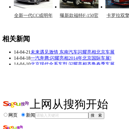
全新一代CC或明年
曝新款福特F-150官
卡罗拉双
上市
图
上
相关新闻
14-04-21
未来遇见激情 东南汽车闪耀亮相北京车展
看赛车宝贝争奇斗
车模美腿爆乳无惧
14-04-18
一汽奔腾:闪耀亮相2014年北京国际车展!
艳
走光
14-04-10
北京现代全系车型 闪耀亮相齐鲁春季车展
14-04-10
北京现代名图闪耀亮相大河车展 收获丰厚
14-03-19
零利率购CROWN/REIZ/COROLLA—-中升丰田
13-12-31
南昌万宝行BMW X1惊艳亮相 闪耀万达广场
更多关于
corolla 亮相
的新闻>>
上网从搜狗开始
相关推荐
网页
新闻
一汽丰田卡罗拉花冠
桂林一汽丰田卡罗拉