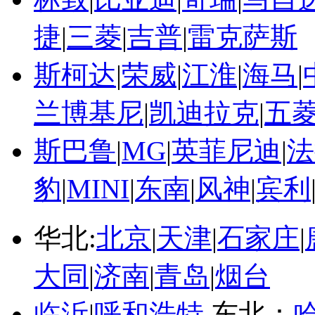
捷
|
三菱
|
吉普
|
雷克萨斯
斯柯达
|
荣威
|
江淮
|
海马
|
兰博基尼
|
凯迪拉克
|
五
斯巴鲁
|
MG
|
英菲尼迪
|
法
豹
|
MINI
|
东南
|
风神
|
宾利
华北:
北京
|
天津
|
石家庄
|
大同
|
济南
|
青岛
|
烟台
临沂
|
呼和浩特
东北：