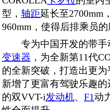
COROLLA
卡罗拉
的室内
型，
轴距
延长至2700m
960mm，使得后排乘员
专为中国开发的带手动模
变速器
，为全新第11代CO
的全新突破，打造出更为
新增了更富有驾驶乐趣的
的双VVT-i
发动机
、
F1
动