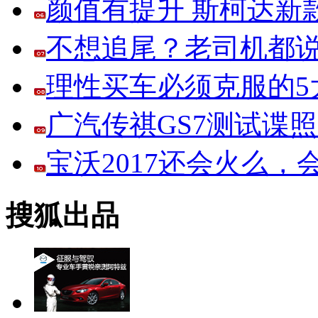
颜值有提升 斯柯达新
不想追尾？老司机都说
理性买车必须克服的5大
广汽传祺GS7测试谍
宝沃2017还会火么
搜狐出品