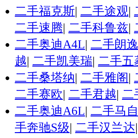
二手福克斯
|
二手途观
|
二手速腾
|
二手科鲁兹
|
二手奥迪A4L
|
二手朗
越
|
二手凯美瑞
|
二手五
二手桑塔纳
|
二手雅阁
|
二手赛欧
|
二手君越
|
二
二手奥迪A6L
|
二手马自
手奔驰S级
|
二手汉兰达