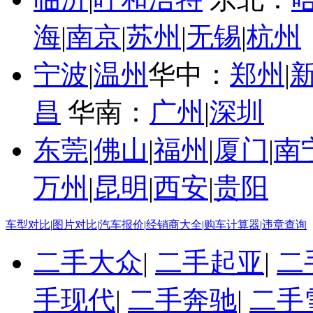
海
|
南京
|
苏州
|
无锡
|
杭州
宁波
|
温州
华中：
郑州
|
昌
华南：
广州
|
深圳
东莞
|
佛山
|
福州
|
厦门
|
南
万州
|
昆明
|
西安
|
贵阳
车型对比
|
图片对比
|
汽车报价
|
经销商大全
|
购车计算器
|
违章查询
二手大众
|
二手起亚
|
二
手现代
|
二手奔驰
|
二手