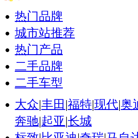
一汽丰田卡罗拉怎么样
一汽丰田卡罗拉配件
热门品牌
一汽丰田卡罗拉发动机
一汽丰田卡罗拉ex
城市站推荐
热门产品
二手品牌
二手车型
大众
|
丰田
|
福特
|
现代
|
奥
奔驰
|
起亚
|
长城
标致
|
比亚迪
|
奇瑞
|
马自