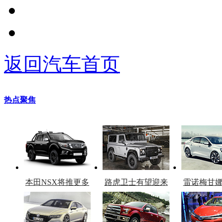
返回汽车首页
热点聚焦
本田NSX将推更多
路虎卫士有望迎来
雷诺梅甘
车型
复产
官