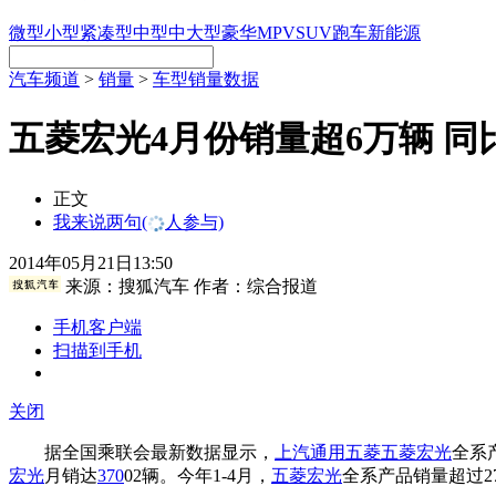
微型
小型
紧凑型
中型
中大型
豪华
MPV
SUV
跑车
新能源
汽车频道
>
销量
>
车型销量数据
五菱宏光4月份销量超6万辆 同
正文
我来说两句
(
人参与)
2014年05月21日13:50
来源：
搜狐汽车
作者：综合报道
手机客户端
扫描到手机
关闭
据全国乘联会最新数据显示，
上汽通用五菱
五菱宏光
全系
宏光
月销达
370
02辆。今年1-4月，
五菱宏光
全系产品销量超过2