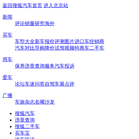
返回搜狐汽车首页
进入北京站
新闻
评论
销量
研究
海外
买车
车型大全
新车
报价
评测
图片
进口车
经销商
汽车对比
导购
降价
试驾
视频
特惠车
二手车
用车
保养
违章查询
服务
汽车投诉
爱车
论坛
车迷
问答
自驾
车展
点评
广播
车旅杂志
名嘴沙龙
搜狐汽车
违章查询
搜狐二手车
买车宝