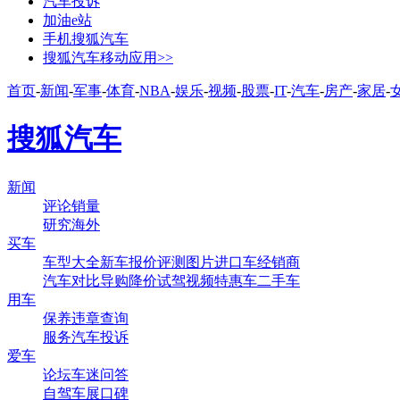
汽车投诉
加油e站
手机搜狐汽车
搜狐汽车移动应用>>
首页
-
新闻
-
军事
-
体育
-
NBA
-
娱乐
-
视频
-
股票
-
IT
-
汽车
-
房产
-
家居
-
搜狐汽车
新闻
评论
销量
研究
海外
买车
车型大全
新车
报价
评测
图片
进口车
经销商
汽车对比
导购
降价
试驾
视频
特惠车
二手车
用车
保养
违章查询
服务
汽车投诉
爱车
论坛
车迷
问答
自驾
车展
口碑