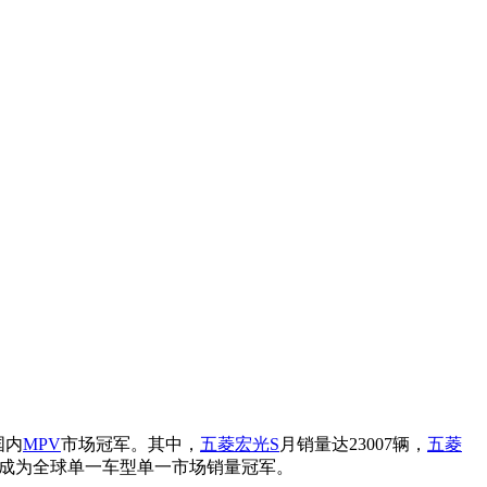
国内
MPV
市场冠军。其中，
五菱宏光S
月销量达23007辆，
五菱
辆，成为全球单一车型单一市场销量冠军。