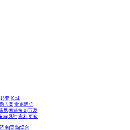
|
起亚
|
长城
菱
|
吉普
|
雷克萨斯
基尼
|
凯迪拉克
|
五菱
东南
|
风神
|
宾利
|
更多
济南
|
青岛
|
烟台