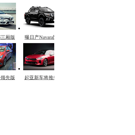
娜三厢版
曝日产Navara限量
图
版
擎领先版
起亚新车将推柴油
市
版