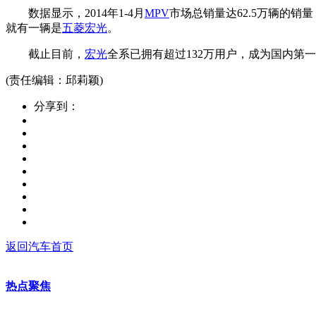
数据显示，2014年1-4月
MPV
市场总销量达62.5万辆的销
就有一辆是
五菱宏光
。
截止目前，
宏光
全系已拥有超过132万用户，成为国内第
(责任编辑：邱莉颖)
分享到：
返回汽车首页
热点聚焦