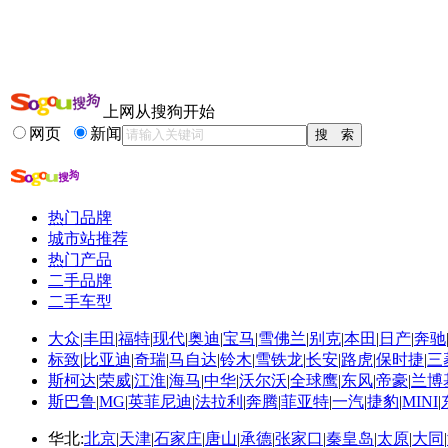
14-01-03
全系百万台销量达成 加推ix35热销领航版
13-12-15
雷诺全系车长沙车展优惠倒计时 销量激增
更多关于
销量 五菱
的新闻>>
上网从搜狗开始
相关推荐
网页
新闻
五菱宏光s试驾视频
五菱宏光座套
长安欧诺和五菱宏...
热门品牌
五菱宏光s大地棕
城市站推荐
五菱宏光销量
热门产品
五菱宏光怎么样
二手品牌
二手车型
大众
|
丰田
|
福特
|
现代
|
奥迪
|
宝马
|
雪佛兰
|
别克
|
本田
|
日产
|
奔驰
标致
|
比亚迪
|
奇瑞
|
马自达
|
铃木
|
雪铁龙
|
长安
|
路虎
|
保时捷
|
三
斯柯达
|
荣威
|
江淮
|
海马
|
中华
|
沃尔沃
|
全球鹰
|
东风
|
帝豪
|
兰博
斯巴鲁
|
MG
|
英菲尼迪
|
法拉利
|
奔腾
|
菲亚特
|
一汽
|
捷豹
|
MINI
|
华北:
北京
|
天津
|
石家庄
|
唐山
|
承德
|
张家口
|
秦皇岛
|
太原
|
大同
|