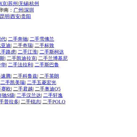
南京
|
苏州
|
无锡
|
杭州
华南：
广州
|
深圳
昆明
|
西安
|
贵阳
现代
|
二手奔驰
|
二手雪佛兰
比亚迪
|
二手奇瑞
|
二手标致
二手路虎
|
二手江淮
|
二手斯柯达
斯
|
二手凯迪拉克
|
二手兰博基尼
中华
|
二手法拉利
|
二手斯巴鲁
手速腾
|
二手科鲁兹
|
二手英朗
|
二手凯美瑞
|
二手五菱宏光
手赛欧
|
二手君越
|
二手奥迪Q5
奔驰S级
|
二手汉兰达
|
二手轩逸
手普拉多
|
二手锐志
|
二手POLO