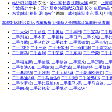
临沂
|
呼和浩特
东北：
哈尔滨
|
长春
|
沈阳
|
大连
华东：
上海
|
宁波
|
温州
华中：
郑州
|
新乡
|
洛阳
|
武汉
|
宜昌
|
长沙
|
合肥
|
南昌
东莞
|
佛山
|
福州
|
厦门
|
南宁
西部：
成都
|
绵阳
|
南充
|
重庆
|
万州
|
车型对比
|
图片对比
|
汽车报价
|
经销商大全
|
购车计算器
|
违章查询
二手大众
|
二手起亚
|
二手奥迪
|
二手丰田
|
二手宝马
|
二手
二手别克
|
二手本田
|
二手福特
|
二手日产
|
二手长城
|
二手
二手奔腾
|
二手马自达
|
二手铃木
|
二手雪铁龙
|
二手长安
|
二手JEEP
|
二手三菱
|
二手沃尔沃
|
二手保时捷
|
二手雷克萨
二手海马
|
二手吉利
|
二手荣威
|
二手东风
|
二手帝豪
|
二手
二手福克斯
|
二手途观
|
二手捷达
|
二手宝来
|
二手迈腾
|
二
二手奥迪A4L
|
二手朗逸
|
二手君威
|
二手帕萨特
|
二手凯越
二手桑塔纳
|
二手雅阁
|
二手宝马3系
|
二手蒙迪欧致胜
|
二
二手奥迪A6L
|
二手马自达6
|
二手思域
|
二手哈弗H6
|
二手
二手卡罗拉
|
二手比亚迪F3
|
二手宝马5系
|
二手马自达3
|
二
二手朗动
|
二手迈锐宝
|
二手悦动
|
二手RAV4