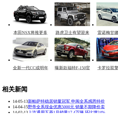
本田NSX将推更多
路虎卫士有望迎来
雷诺梅甘
车型
复产
官
全新一代CC或明年
曝新款福特F-150官
卡罗拉双
上市
图
上
相关新闻
14-05-13
新帕萨特稳居销量冠军 申闽全系感恩特价
看赛车宝贝争奇斗
车模美腿爆乳无惧
14-04-15
野帝全系现金优惠5000元 销量不期降价卖
艳
走光
14-02-13
上汽通用五菱1月销量17.4万辆 环比增24%
14-01-21
上汽通用五菱2014年冲击180万辆销量目标