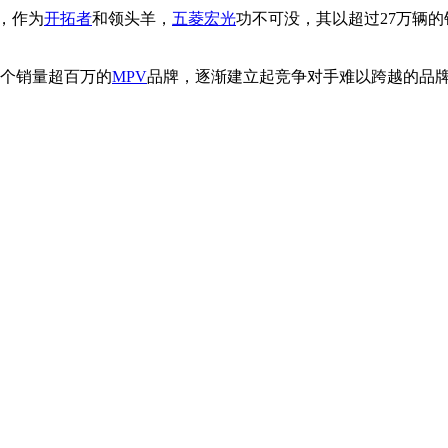
量，作为
开拓者
和领头羊，
五菱宏光
功不可没，其以超过27万辆的
一个销量超百万的
MPV
品牌，逐渐建立起竞争对手难以跨越的品