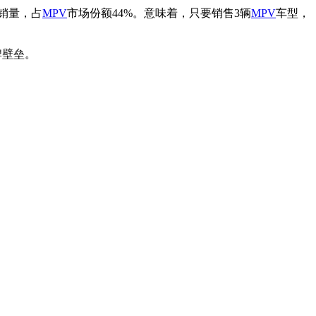
销量，占
MPV
市场份额44%。意味着，只要销售3辆
MPV
车型，
牌壁垒。