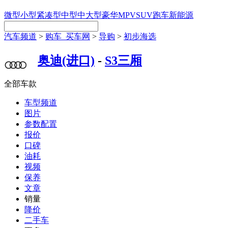
微型
小型
紧凑型
中型
中大型
豪华
MPV
SUV
跑车
新能源
汽车频道
>
购车_买车网
>
导购
>
初步海选
奥迪(进口)
-
S3三厢
全部车款
车型频道
图片
参数配置
报价
口碑
油耗
视频
保养
文章
销量
降价
二手车