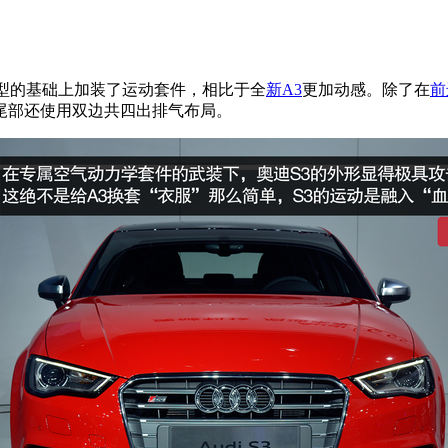
型的基础上加装了运动套件，相比于全
新A3
更加动感。除了在
前
尾部还使用双边共四出排气布局。