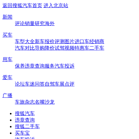
返回搜狐汽车首页
进入北京站
新闻
评论
销量
研究
海外
买车
车型大全
新车
报价
评测
图片
进口车
经销商
汽车对比
导购
降价
试驾
视频
特惠车
二手车
用车
保养
违章查询
服务
汽车投诉
爱车
论坛
车迷
问答
自驾
车展
点评
广播
车旅杂志
名嘴沙龙
搜狐汽车
违章查询
搜狐二手车
买车宝