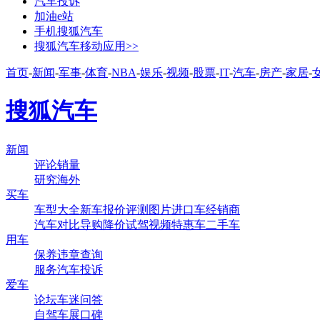
汽车投诉
加油e站
手机搜狐汽车
搜狐汽车移动应用>>
首页
-
新闻
-
军事
-
体育
-
NBA
-
娱乐
-
视频
-
股票
-
IT
-
汽车
-
房产
-
家居
-
搜狐汽车
新闻
评论
销量
研究
海外
买车
车型大全
新车
报价
评测
图片
进口车
经销商
汽车对比
导购
降价
试驾
视频
特惠车
二手车
用车
保养
违章查询
服务
汽车投诉
爱车
论坛
车迷
问答
自驾
车展
口碑