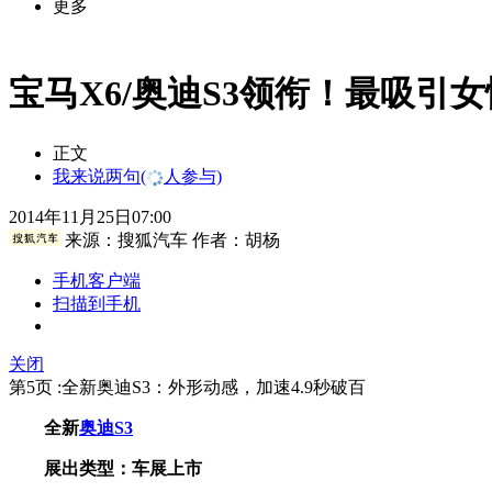
更多
宝马X6/奥迪S3领衔！最吸引
正文
我来说两句
(
人参与)
2014年11月25日07:00
来源：
搜狐汽车
作者：胡杨
手机客户端
扫描到手机
关闭
第5页 :全新奥迪S3：外形动感，加速4.9秒破百
全新
奥迪S3
展出类型：车展上市