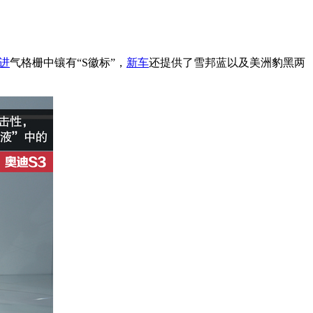
进
气格栅中镶有“S徽标”，
新车
还提供了雪邦蓝以及美洲豹黑两