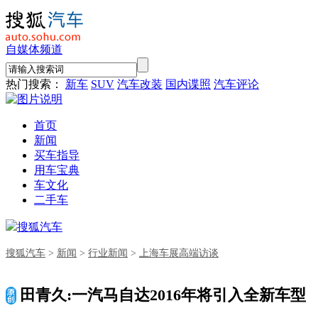
自媒体频道
热门搜索：
新车
SUV
汽车改装
国内谍照
汽车评论
首页
新闻
买车指导
用车宝典
车文化
二手车
搜狐汽车
搜狐汽车
>
新闻
>
行业新闻
>
上海车展高端访谈
田青久:一汽马自达2016年将引入全新车型