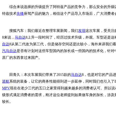
综合来说选择的升级提升了阿特兹产品的竞争力，那么安全的升级以
特兹技术
先锋
座驾产品的魅力，相信这个产品导入市场后，广大消费者
搜狐汽车：我们最近在整理车展新闻，我们
发现
这次车展，受关注
8来说，
马自达
8上升一段时间了，经历过技术升级，外观、车型还是这
自达
8从第二代改为第三代，但是储存空间还是比较小，海外来讲我们
汽马自达
是否有计划对这些车型国内的加长或一些国内的技术化，针对
原厂的东西拿过来国产。
田青久：本次车展我们带来了2015款的
马自达
8，也是对它的产品
巡航
系统的装备，让它的商务性能得到进一步延伸，同时我们也引入了
MPV
现在在老少三代的五口之家里得到越来越多的消费者认可。所以说
级形式满足消费者的需求，刚才这位老师提到如果做车身的加长，涉及
较长。