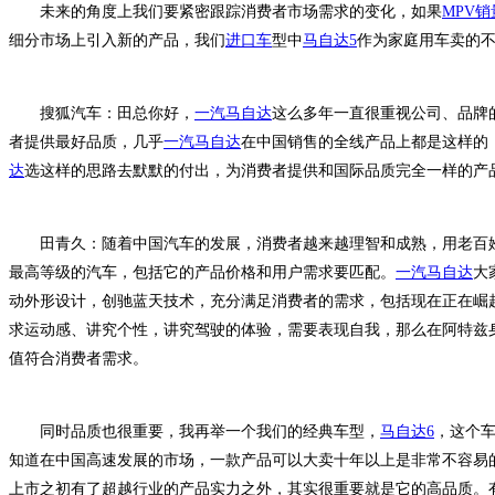
未来的角度上我们要紧密跟踪消费者市场需求的变化，如果
MPV销
细分市场上引入新的产品，我们
进口车
型中
马自达5
作为家庭用车卖的
搜狐汽车：田总你好，
一汽马自达
这么多年一直很重视公司、品牌
者提供最好品质，几乎
一汽马自达
在中国销售的全线产品上都是这样的
达
选这样的思路去默默的付出，为消费者提供和国际品质完全一样的产
田青久：随着中国汽车的发展，消费者越来越理智和成熟，用老百姓
最高等级的汽车，包括它的产品价格和用户需求要匹配。
一汽马自达
大
动外形设计，创驰蓝天技术，充分满足消费者的需求，包括现在正在崛起
求运动感、讲究个性，讲究驾驶的体验，需要表现自我，那么在阿特兹
值符合消费者需求。
同时品质也很重要，我再举一个我们的经典车型，
马自达6
，这个
知道在中国高速发展的市场，一款产品可以大卖十年以上是非常不容易
上市之初有了超越行业的产品实力之外，其实很重要就是它的高品质。