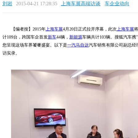
刘岩
2015-04-21 17:28:35
上海车展高端访谈
车企业动向
【编者按】2015年
上海车展
4月20日正式拉开序幕，此次
上海车展
将
计109台，跨国车企首发
新车
44辆，
新能源
车辆共计103辆。搜狐汽车携
您呈现这场车界饕餮盛宴。以下是
一汽马自达
汽车销售有限公司副总经
访实录。