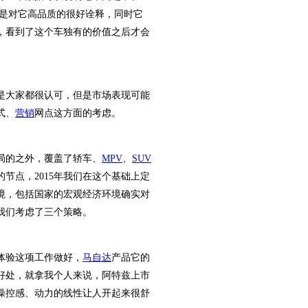
是对它高品质的很好诠释，同时它
，看到了这个车独有的价值之后才会
是大家都很认可，但是市场表现可能
式、
营销
网点这方面的考虑。
局的之外，覆盖了轿车、
MPV
、
SUV
节点，2015年我们在这个基础上定
境，包括国家的宏观经济环境确实对
我们考虑了三个策略。
体验这项工作做好，
马自达
产品它的
好处，就拿我个人来说，阿特兹上市
操控感、动力的线性让人开起来很舒