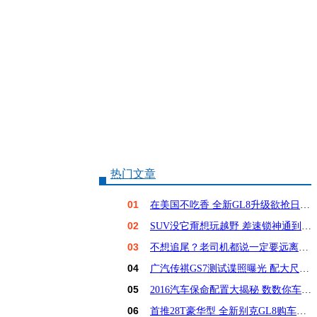
热门文章
01
在美国不吃香 全新GL8升级欲抢日系饭碗？
02
SUV没它甭想玩越野 差速锁神通到底有多大？
03
不想追尾？老司机都说一定要远离这6种车！
04
广汽传祺GS7测试谍照曝光 配大尺寸屏幕
05
2016汽车保命配置大揭秘 数数你车占几样？
06
首推28T豪华型 全新别克GL8购车手册