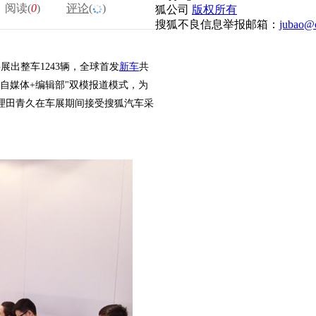
阅读(
0
)
评论(
)
狐公司
版权所有
搜狐不良信息举报邮箱：
jubao@c
展出整车1243辆，全球首发
新车
共
"自媒体+编辑部"双模报道模式，为
理田青久在车展期间接受搜狐汽车采