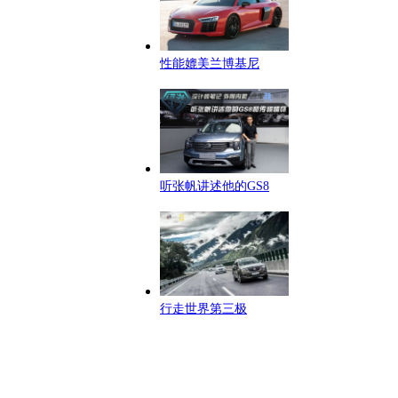
性能媲美兰博基尼
听张帆讲述他的GS8
行走世界第三极