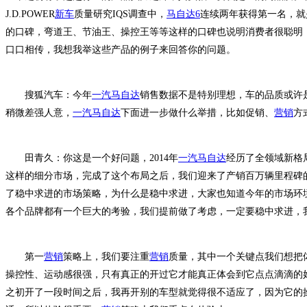
J.D.POWER
新车
质量研究IQS调查中，
马自达6
连续两年获得第一名，就
的口碑，弯道王、节油王、操控王等等这样的口碑也说明消费者很聪明
口口相传，我想我举这些产品的例子来回答你的问题。
搜狐汽车：今年
一汽马自达
销售数据不是特别理想，车的品质或许
稍微差强人意，
一汽马自达
下面进一步做什么举措，比如促销、
营销
方
田青久：你这是一个好问题，2014年
一汽马自达
经历了全领域新格
这样的细分市场，完成了这个布局之后，我们迎来了产销百万辆里程碑的
了稳中求进的市场策略，为什么是稳中求进，大家也知道今年的市场环
各个品牌都有一个巨大的考验，我们提前做了考虑，一定要稳中求进，
第一
营销
策略上，我们要注重
营销
质量，其中一个关键点我们想把
操控性、运动感很强，只有真正的开过它才能真正体会到它点点滴滴的
之初开了一段时间之后，我再开别的车型就觉得很不适应了，因为它的