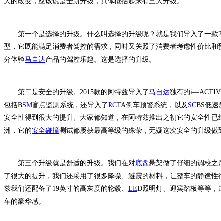
大的改变，应该说是全新升级，具体概括起来有三大升级。
第一个是选择的升级。什么叫选择的升级呢？就是我们导入了一款2.5
型，它既能满足消费者驾控的需求，同时又关照了消费者考虑性价比和
分体验
马自达
产品的驾控乐趣。这是选择的升级。
第二是安全的升级。2015款的阿特兹导入了
马自达
独有的i—ACT
包括B
SM
盲点监测系统，还导入了
RC
TA倒车预警系统，以及
SC
BS低
安全性得到很大的提升。大家都知道，在阿特兹推出之初它的安全性已
洲，它的
安全碰撞
测试都屡获最高等级的殊荣，无疑这次安全的升级做
第三个升级就是舒适的升级。我们在对
底盘
悬架做了仔细的调校之
了很大的提升，我们还采用了很多降噪、避震的材料，让整车的静谧性得
兹我们还配备了19英寸的高灰度的轮毂、
LE
D照明灯、迎宾踏板等等，
车的豪华感。