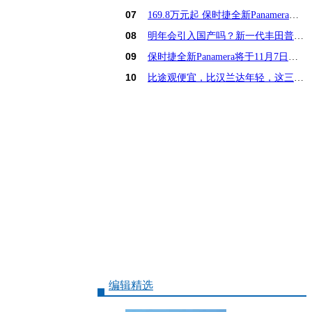
07
169.8万元起 保时捷全新Panamera亚洲首发
08
明年会引入国产吗？新一代丰田普锐斯解析
09
保时捷全新Panamera将于11月7日亚洲首发
10
比途观便宜，比汉兰达年轻，这三款15万SUV怎么选
编辑精选