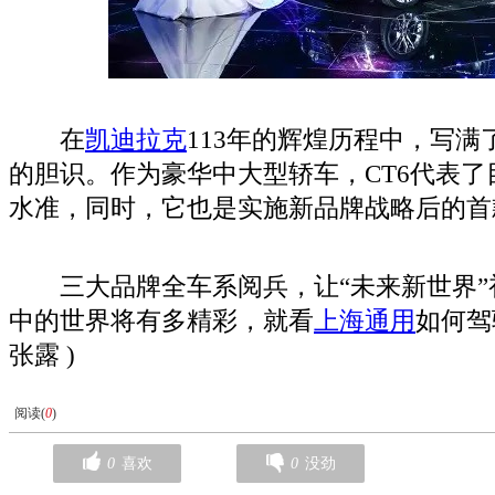
在
凯迪拉克
113年的辉煌历程中，写
的胆识。作为豪华中大型轿车，CT6代表了
水准，同时，它也是实施新品牌战略后的首
三大品牌全车系阅兵，让“未来新世界”
中的世界将有多精彩，就看
上海通用
如何驾
张露 )
阅读(
0
)
0
喜欢
0
没劲