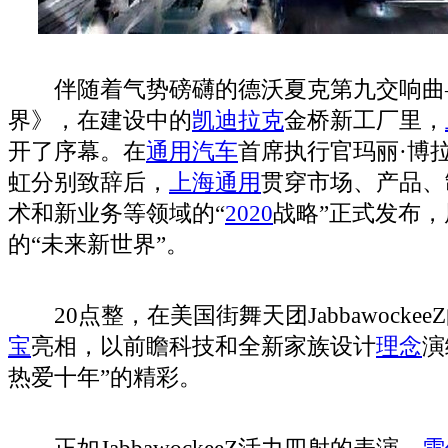
伴随着气势磅礴的德沃夏克第九交响曲
界》，在建设中的
凯迪拉克
金桥新工厂里，
开了序幕。在
通用汽车
首席执行官玛丽·博
虹分别致辞后，
上海通用
贯穿市场、产品、
术和新业务等领域的“
2020
战略”正式发布
的“未来新世界”。
20点整，在美国街舞天团Jabbawocke
宝
亮相，以前瞻科技和全新家族设计
理念
演
热爱十年”的精彩。
正如JabbawockeeZ活力四射的表演，
雪