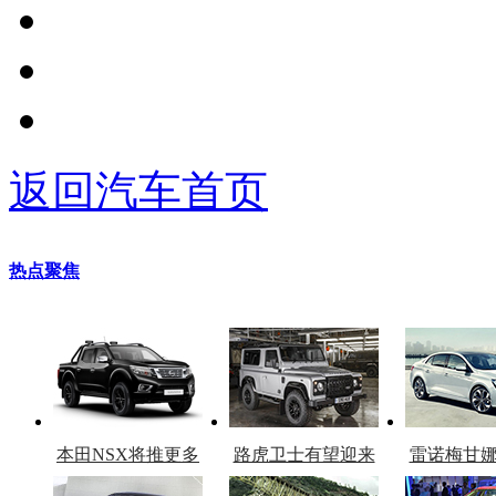
返回汽车首页
热点聚焦
本田NSX将推更多
路虎卫士有望迎来
雷诺梅甘
车型
复产
官