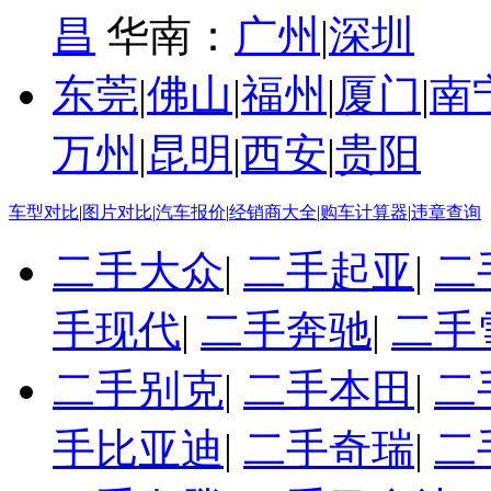
昌
华南：
广州
|
深圳
东莞
|
佛山
|
福州
|
厦门
|
南
万州
|
昆明
|
西安
|
贵阳
车型对比
|
图片对比
|
汽车报价
|
经销商大全
|
购车计算器
|
违章查询
二手大众
|
二手起亚
|
二
手现代
|
二手奔驰
|
二手
二手别克
|
二手本田
|
二
手比亚迪
|
二手奇瑞
|
二