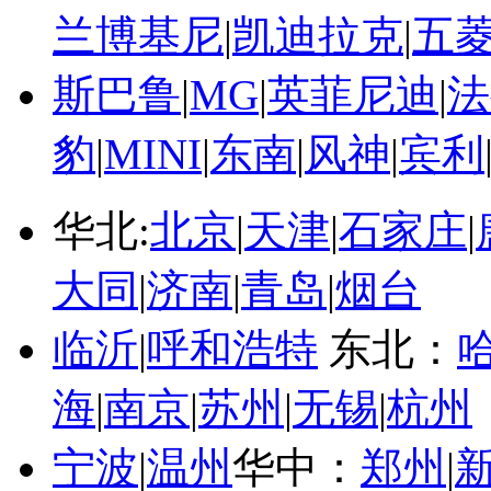
兰博基尼
|
凯迪拉克
|
五
斯巴鲁
|
MG
|
英菲尼迪
|
法
豹
|
MINI
|
东南
|
风神
|
宾利
华北:
北京
|
天津
|
石家庄
|
大同
|
济南
|
青岛
|
烟台
临沂
|
呼和浩特
东北：
海
|
南京
|
苏州
|
无锡
|
杭州
宁波
|
温州
华中：
郑州
|