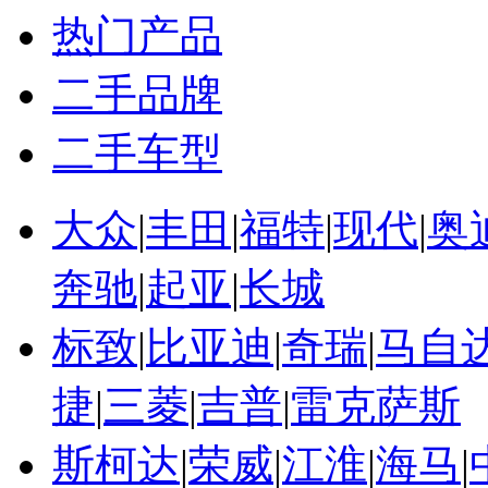
热门产品
二手品牌
二手车型
大众
|
丰田
|
福特
|
现代
|
奥
奔驰
|
起亚
|
长城
标致
|
比亚迪
|
奇瑞
|
马自
捷
|
三菱
|
吉普
|
雷克萨斯
斯柯达
|
荣威
|
江淮
|
海马
|