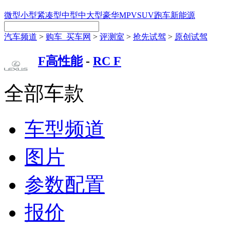
微型
小型
紧凑型
中型
中大型
豪华
MPV
SUV
跑车
新能源
汽车频道
>
购车_买车网
>
评测室
>
抢先试驾
>
原创试驾
F高性能
-
RC F
全部车款
车型频道
图片
参数配置
报价