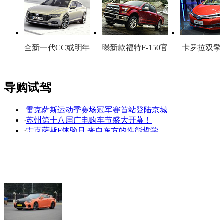
全新一代CC或明年
曝新款福特F-150官
卡罗拉双
上市
图
上
导购试驾
·
雷克萨斯运动季赛场冠军赛首站登陆京城
看赛车宝贝争奇斗
车模美腿爆乳无惧
·
苏州第十八届广电购车节盛大开幕！
艳
走光
·
雷克萨斯F体验日 来自东方的性能哲学
·
雷克萨斯F体验日 感受来自东方的性能哲学
·
（评测）雷克萨斯：美帝提RC F记
·
售109.8-126.8万 新款雷克萨斯RC F上市售价未变
·
[狐che]雷克萨斯RC F让一切道路变身赛道
·
专为赛道而生 金港试驾2015雷克萨斯RCF
·
为赛道而生 试驾2015雷克萨斯RC F
·
大排性能轿跑 2015款雷克萨斯RC F实拍