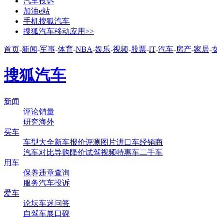
汽车投诉
加油e站
手机搜狐汽车
搜狐汽车移动应用>>
首页
-
新闻
-
军事
-
体育
-
NBA
-
娱乐
-
视频
-
股票
-
IT
-
汽车
-
房产
-
家居
-
搜狐汽车
新闻
评论
销量
研究
海外
买车
车型大全
新车
报价
评测
图片
进口车
经销商
汽车对比
导购
降价
试驾
视频
特惠车
二手车
用车
保养
违章查询
服务
汽车投诉
爱车
论坛
车迷
问答
自驾
车展
口碑