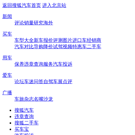
返回搜狐汽车首页
进入北京站
新闻
评论
销量
研究
海外
买车
车型大全
新车
报价
评测
图片
进口车
经销商
汽车对比
导购
降价
试驾
视频
特惠车
二手车
用车
保养
违章查询
服务
汽车投诉
爱车
论坛
车迷
问答
自驾
车展
点评
广播
车旅杂志
名嘴沙龙
搜狐汽车
违章查询
搜狐二手车
买车宝