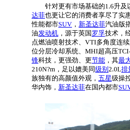
针对更有市场基础的
1.6
升及
达菲
也更让它的消费者享尽了实
性能都市
SUV
，
新圣达菲
汽油版
油
发动机
，源于英国
罗孚
技术，
点燃油喷射技术、
VTI
多角度连续
位分层冷却系统、
MHI
超高压
TCI
锋
科技，更强劲、更
节能
，其
最
210N
?
m
，足以媲美同
级别
2.0L
排
族独有的高颜值外观，
五星
级操
华内饰，
新圣达菲
在国内都市
SU