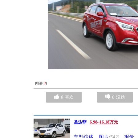
阅读(
0
)
0
喜欢
0
没劲
圣达菲
6.98~16.18万元
车型综述
图片
(542)
报价