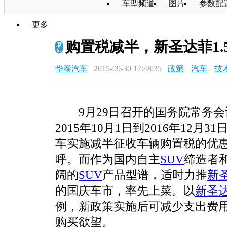
车型频道
图片
参数配
更多
购置税减半，新圣达菲1.5
华泰汽车
2015-09-30 17:48:35
政策
汽车
技
9月29日召开的国务院常务
2015年10月1日到2016年12月3
车实施减半征收车辆购置税的优
呼。而作为国内自主
SUV
缔造者
阔的
SUV
产品型谱，适时力推
新
的国庆车市，率先上菜。以
新圣
例，新政策实施后可减少支出费
购买欲望。