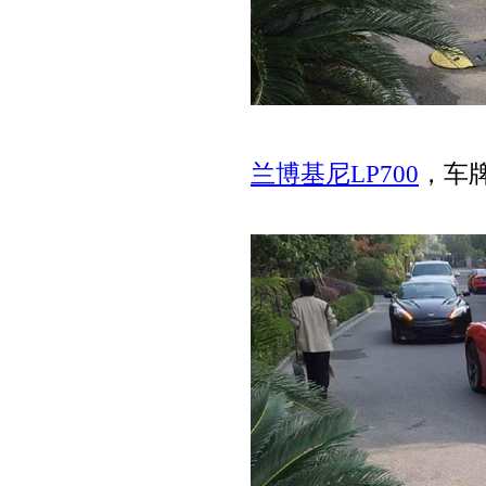
兰博基尼LP700
，车牌