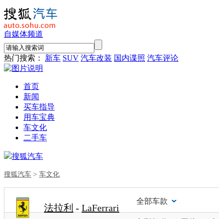
自媒体频道
热门搜索：
新车
SUV
汽车改装
国内谍照
汽车评论
首页
新闻
买车指导
用车宝典
车文化
二手车
搜狐汽车
搜狐汽车
>
车文化
全部车款
法拉利
-
LaFerrari