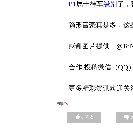
P1
属于神车
级别
了，
隐形富豪真是多，这些
感谢图片提供：@ToN
合作,投稿微信（QQ）:13
更多精彩资讯欢迎关注公众微
阅读(
0
)
0
喜欢
0