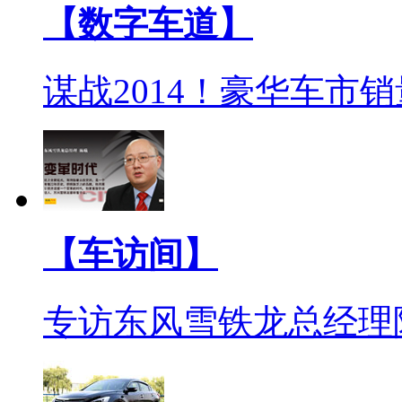
【数字车道】
谋战2014！豪华车市
【车访间】
专访东风雪铁龙总经理