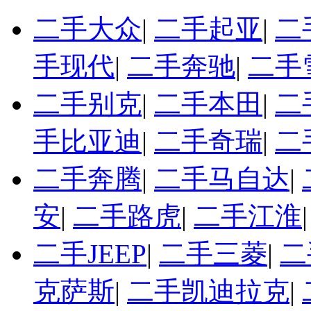
二手大众
|
二手起亚
|
二
手现代
|
二手奔驰
|
二手
二手别克
|
二手本田
|
二
手比亚迪
|
二手奇瑞
|
二
二手奔腾
|
二手马自达
|
安
|
二手路虎
|
二手江淮
二手JEEP
|
二手三菱
|
二
克萨斯
|
二手凯迪拉克
|