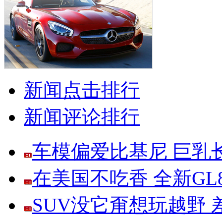
新闻点击排行
新闻评论排行
车模偏爱比基尼 巨乳
在美国不吃香 全新G
SUV没它甭想玩越野