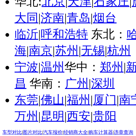
华北:
北京
|
天津
|
石家庄
|
大同
|
济南
|
青岛
|
烟台
临沂
|
呼和浩特
东北：
海
|
南京
|
苏州
|
无锡
|
杭州
宁波
|
温州
华中：
郑州
|
昌
华南：
广州
|
深圳
东莞
|
佛山
|
福州
|
厦门
|
南
万州
|
昆明
|
西安
|
贵阳
车型对比
|
图片对比
|
汽车报价
|
经销商大全
|
购车计算器
|
违章查询