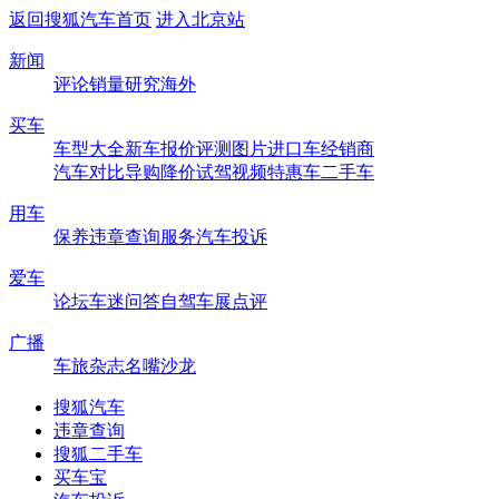
返回搜狐汽车首页
进入北京站
新闻
评论
销量
研究
海外
买车
车型大全
新车
报价
评测
图片
进口车
经销商
汽车对比
导购
降价
试驾
视频
特惠车
二手车
用车
保养
违章查询
服务
汽车投诉
爱车
论坛
车迷
问答
自驾
车展
点评
广播
车旅杂志
名嘴沙龙
搜狐汽车
违章查询
搜狐二手车
买车宝