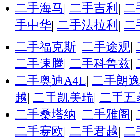
二手海马
|
二手吉利
|
二
手中华
|
二手法拉利
|
二
二手福克斯
|
二手途观
|
二手速腾
|
二手科鲁兹
|
二手奥迪A4L
|
二手朗
越
|
二手凯美瑞
|
二手五
二手桑塔纳
|
二手雅阁
|
二手赛欧
|
二手君越
|
二