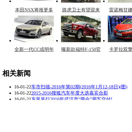
本田NSX将推更多
路虎卫士有望迎来
雷诺梅甘
车型
复产
官
全新一代CC或明年
曝新款福特F-150官
卡罗拉双
上市
图
上
相关新闻
16-01-22
车市扫描-2016年第02期(2016年1月12-18日)(图)
看赛车宝贝争奇斗
车模美腿爆乳无惧
16-01-22
2015-2016搜狐汽车年度大选嘉宾合影
艳
走光
16-01-21
东风风行2016年武汉市“两会”用车交付!
16-01-21
成都运通博恩 2016年给您最温馨的呵护!(图)
16-01-21
路比CEO李欣: 2016年车险更趋互联网化(图)
16-01-21
以革新?向未来?东风悦达起亚2016年再启新征程(
更多关于
商报 认监委
的新闻>>