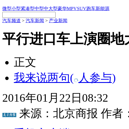
微型
小型
紧凑型
中型
中大型
豪华
MPV
SUV
跑车
新能源
汽车频道
>
汽车新闻
>
产业新闻
平行进口车上演圈地大
正文
我来说两句
(
人参与)
2016年01月22日08:32
来源：
北京商报
作者