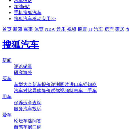
汽车投诉
加油e站
手机搜狐汽车
搜狐汽车移动应用>>
首页
-
新闻
-
军事
-
体育
-
NBA
-
娱乐
-
视频
-
股票
-
IT
-
汽车
-
房产
-
家居
-
搜狐汽车
新闻
评论
销量
研究
海外
买车
车型大全
新车
报价
评测
图片
进口车
经销商
汽车对比
导购
降价
试驾
视频
特惠车
二手车
用车
保养
违章查询
服务
汽车投诉
爱车
论坛
车迷
问答
自驾
车展
口碑