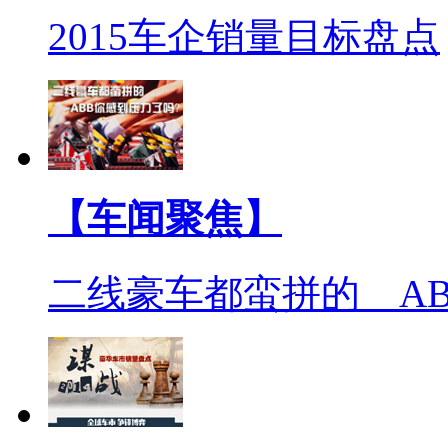
2015车企销量目标盘点
【车闻聚焦】
二线豪车都蛮拼的 A