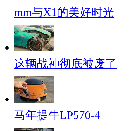
mm与X1的美好时光
这辆战神彻底被废了
马年提牛LP570-4