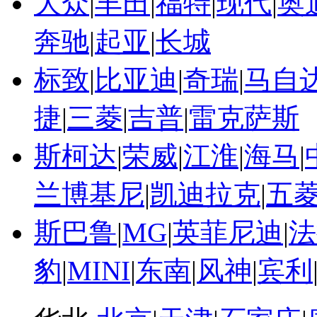
大众
|
丰田
|
福特
|
现代
|
奥
奔驰
|
起亚
|
长城
标致
|
比亚迪
|
奇瑞
|
马自
捷
|
三菱
|
吉普
|
雷克萨斯
斯柯达
|
荣威
|
江淮
|
海马
|
兰博基尼
|
凯迪拉克
|
五
斯巴鲁
|
MG
|
英菲尼迪
|
法
豹
|
MINI
|
东南
|
风神
|
宾利