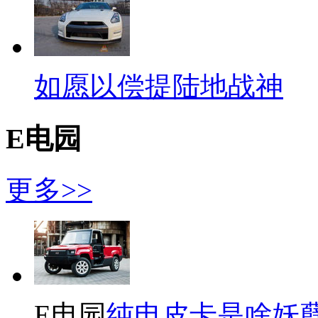
如愿以偿提陆地战神
E电园
更多>>
E电园
纯电皮卡是啥妖