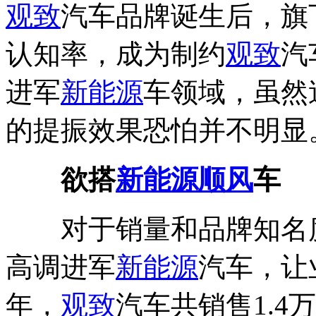
观致
汽车品牌诞生后，旗
认知率，成为制约
观致
汽
进军
新能源
车领域，虽然
的提振效果恐怕并不明显
欲搭
新能源
顺风
车
对于销量和品牌知名
高调进军
新能源
汽车，让
年，
观致
汽车共销售1.4