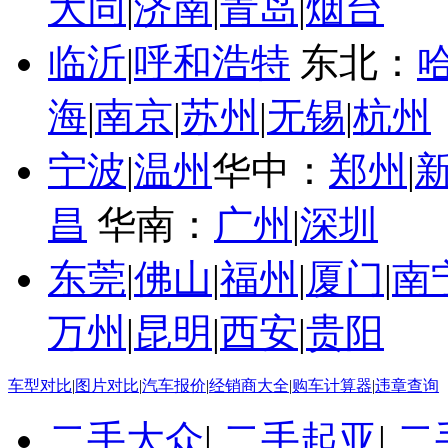
大同
|
济南
|
青岛
|
烟台
临沂
|
呼和浩特
东北：
海
|
南京
|
苏州
|
无锡
|
杭州
宁波
|
温州
华中：
郑州
|
昌
华南：
广州
|
深圳
东莞
|
佛山
|
福州
|
厦门
|
南
万州
|
昆明
|
西安
|
贵阳
车型对比
|
图片对比
|
汽车报价
|
经销商大全
|
购车计算器
|
违章查询
二手大众
|
二手起亚
|
二