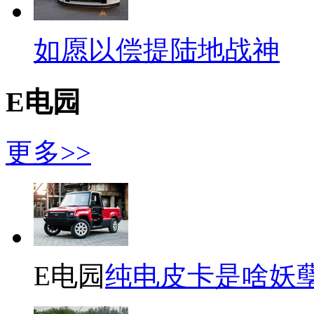
如愿以偿提陆地战神
E电园
更多>>
E电园
纯电皮卡是啥妖