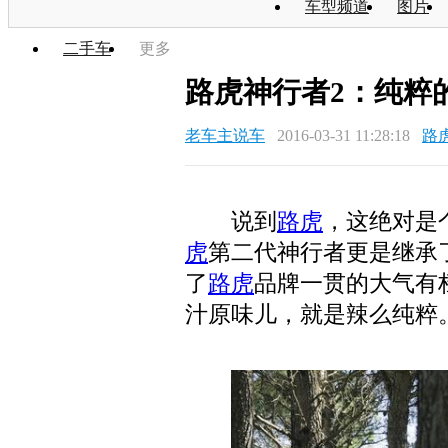
车型频道
图片
二手车
更多
路虎神行者2：纯粹
老车主说车
2016-03-31 11:28:18
路
说到
路虎
，这绝对是
虎
第二代神行者更是继承
了
路虎
品牌一贯的大气有
汁原味儿，就是辣么纯粹