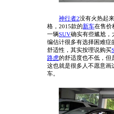
神行者2
没有火热起
格，2015款的
新车
在售价格
一辆
SUV
确实有些尴尬，
编估计很多有选择困难症
舒适性，其实按理说购买
路虎
的舒适度也不低，但
这也就是很多人不愿意画
车。