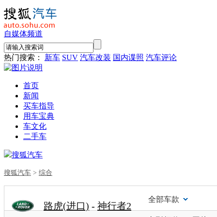
自媒体频道
热门搜索：
新车
SUV
汽车改装
国内谍照
汽车评论
首页
新闻
买车指导
用车宝典
车文化
二手车
搜狐汽车
搜狐汽车
>
综合
全部车款
路虎(进口)
-
神行者2