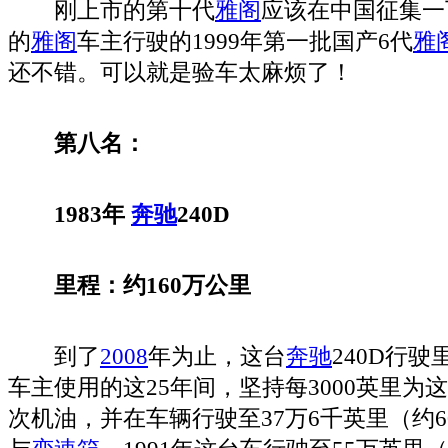
刚上市的第十代
雅阁
应该在中国征集一
的
雅阁
车主行驶的1999年第一批国产6代
雅
还不错。可以就是验车太麻烦了！
第八名：
1983年
奔驰
240D
里程：约160万公里
到了
2008
年为止，这台
奔驰
240D行驶
车主使用的这25年间，坚持每3000英里为
次机油，并在车辆行驶至37万6千英里（约