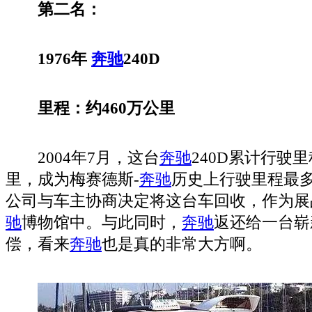
第二名：
1976年
奔驰
240D
里程：约460万公里
2004年7月，这台
奔驰
240D累计行驶里
里，成为梅赛德斯-
奔驰
历史上行驶里程最
公司与车主协商决定将这台车回收，作为展
驰
博物馆中。与此同时，
奔驰
返还给一台崭
偿，看来
奔驰
也是真的非常大方啊。