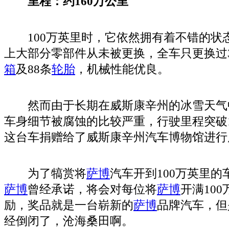
里程：约160万公里
100万英里时，它依然拥有着不错的状
上大部分零部件从未被更换，全车只更换过
箱
及88条
轮胎
，机械性能优良。
然而由于长期在威斯康辛州的冰雪天气
车身细节被腐蚀的比较严重，行驶里程突破1
这台车捐赠给了威斯康辛州汽车博物馆进行
为了犒赏将
萨博
汽车开到100万英里
萨博
曾经承诺，将会对每位将
萨博
开满10
励，奖品就是一台崭新的
萨博
品牌汽车，但
经倒闭了，沧海桑田啊。