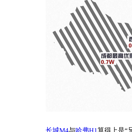
长城M4
与
哈弗H1
算得上是“