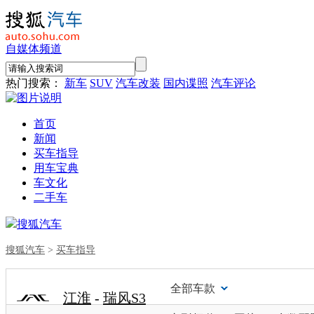
自媒体频道
热门搜索：
新车
SUV
汽车改装
国内谍照
汽车评论
首页
新闻
买车指导
用车宝典
车文化
二手车
搜狐汽车
搜狐汽车
>
买车指导
全部车款
江淮
-
瑞风S3