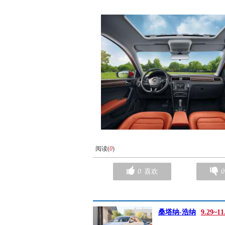
阅读(
0
)
0
喜欢
0
桑塔纳-浩纳
9.29~1