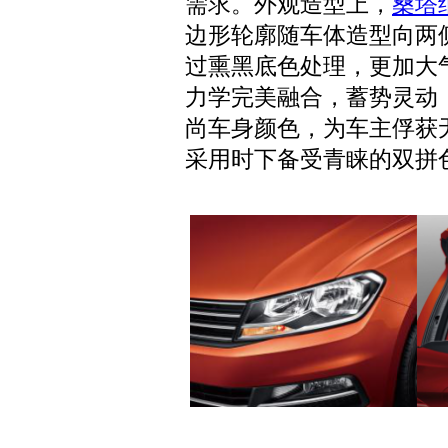
需求。外观造型上，
桑塔
边形轮廓随车体造型向两
过熏黑底色处理，更加大
力学完美融合，蓄势灵动
尚车身颜色，为车主俘获
采用时下备受青睐的双拼