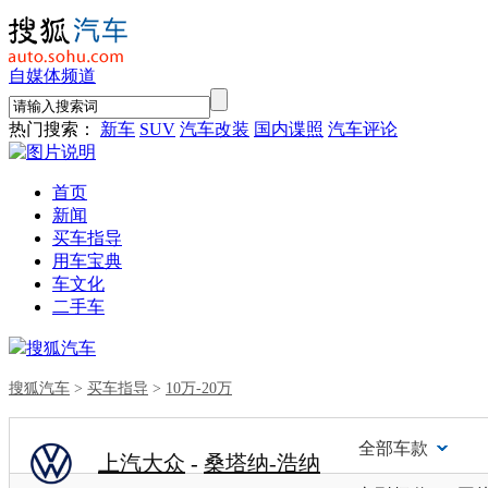
自媒体频道
热门搜索：
新车
SUV
汽车改装
国内谍照
汽车评论
首页
新闻
买车指导
用车宝典
车文化
二手车
搜狐汽车
搜狐汽车
>
买车指导
>
10万-20万
全部车款
上汽大众
-
桑塔纳-浩纳