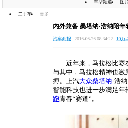
车型频道
图
二手车
更多
内外兼备 桑塔纳·浩纳陪年
汽车商报
2016-06-26 08:34:22
10万-
近年来，马拉松比赛在
与其中，马拉松精神也激
搏。上汽
大众桑塔纳
·浩
智能科技也进一步满足年
跑
青春“赛道”。