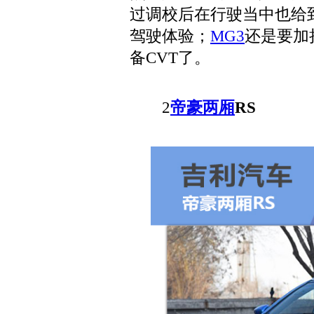
过调校后在行驶当中也给
驾驶体验；
MG3
还是要加
备CVT了。
2
帝豪两厢
RS