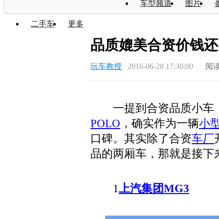
车型频道
图片
二手车
更多
品质媲美合资价钱还
玩车教授
2016-06-28 17:30:00
阅读
一提到合资品质小车，
POLO
，确实作为一辆
小
口碑。其实除了合资
车厂
品的两厢车，那就是接下
1
上汽集团
MG3