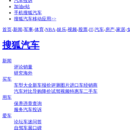
汽车投诉
加油e站
手机搜狐汽车
搜狐汽车移动应用>>
首页
-
新闻
-
军事
-
体育
-
NBA
-
娱乐
-
视频
-
股票
-
IT
-
汽车
-
房产
-
家居
-
搜狐汽车
新闻
评论
销量
研究
海外
买车
车型大全
新车
报价
评测
图片
进口车
经销商
汽车对比
导购
降价
试驾
视频
特惠车
二手车
用车
保养
违章查询
服务
汽车投诉
爱车
论坛
车迷
问答
自驾
车展
口碑