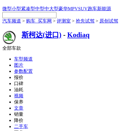
微型
小型
紧凑型
中型
中大型
豪华
MPV
SUV
跑车
新能源
汽车频道
>
购车_买车网
>
评测室
>
抢先试驾
>
原创试驾
斯柯达(进口)
-
Kodiaq
全部车款
车型频道
图片
参数配置
报价
口碑
油耗
视频
保养
文章
销量
降价
二手车