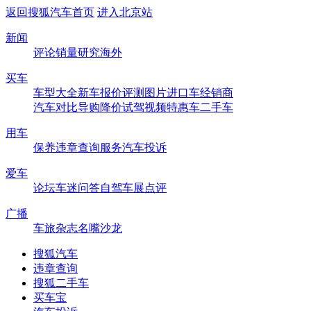
返回搜狐汽车首页
进入北京站
新闻
评论
销量
研究
海外
买车
车型大全
新车
报价
评测
图片
进口车
经销商
汽车对比
导购
降价
试驾
视频
特惠车
二手车
用车
保养
违章查询
服务
汽车投诉
爱车
论坛
车迷
问答
自驾
车展
点评
广播
车旅杂志
名嘴沙龙
搜狐汽车
违章查询
搜狐二手车
买车宝