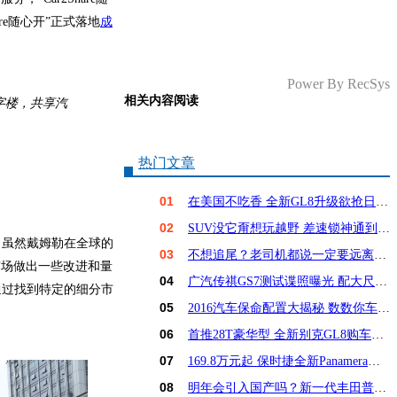
re
随心开”正式落地
成
Power By RecSys
相关内容阅读
字楼，共享汽
热门文章
01
在美国不吃香 全新GL8升级欲抢日系饭碗？
02
SUV没它甭想玩越野 差速锁神通到底有多大？
，虽然戴姆勒在全球的
03
不想追尾？老司机都说一定要远离这6种车！
市场做出一些改进和量
04
广汽传祺GS7测试谍照曝光 配大尺寸屏幕
通过找到特定的细分市
05
2016汽车保命配置大揭秘 数数你车占几样？
06
首推28T豪华型 全新别克GL8购车手册
07
169.8万元起 保时捷全新Panamera亚洲首发
08
明年会引入国产吗？新一代丰田普锐斯解析