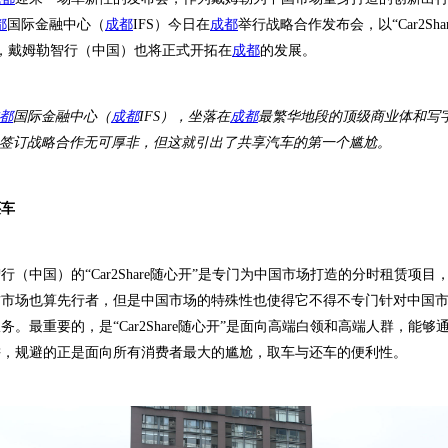
都
国际金融中心（
成都
IFS
）今日在
成都
举行战略合作发布会，以“
Car2Sha
，戴姆勒智行（中国）也将正式开拓在
成都
的发展。
都
国际金融中心（
成都
IFS
），坐落在
成都
最繁华地段的顶级商业体和写
签订战略合作无可厚非，但这就引出了共享汽车的第一个尴尬。
还车
行（中国）的“
Car2Share
随心开”是专门为中国市场打造的分时租赁项目
赁市场也算先行者，但是中国市场的特殊性也使得它不得不专门针对中国
务。最重要的，是“
Car2Share
随心开”是面向高端白领和高端人群，能够
耕，规避的正是面向所有消费者最大的尴尬，取车与还车的便利性。