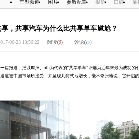
车型频道
图片
参数配置
报价
口碑
油
共享，共享汽车为什么比共享单车尴尬？
2017-06-23 13:56:22
阅读(
0
)
评论(
)
过一篇报道，把以摩拜、
ofo
为代表的“共享单车”评选为近年来最为成功的
式迅速被中国市场所接受，并呈现几何式地增长，毫不夸张地说，它开启