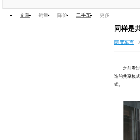
文章
销量
降价
二手车
更多
同样是
两度车言
之前看
造的共享模
式。