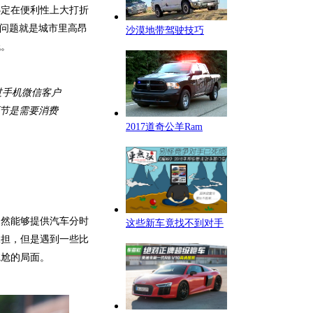
必定在便利性上大打折
的问题就是城市里高昂
沙漠地带驾驶技巧
低。
过手机微信客户
节是需要消费
2017道奇公羊Ram
当然能够提供汽车分时
这些新车竟找不到对手
承担，但是遇到一些比
尴尬的局面。