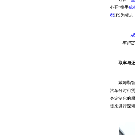
心开”携手
成
都
IFS
为标志
成
车和它
取车与
戴姆勒智
汽车分时租
身定制化的服
场来进行深