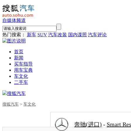
自媒体频道
热门搜索：
新车
SUV
汽车改装
国内谍照
汽车评论
首页
新闻
买车指导
用车宝典
车文化
二手车
搜狐汽车
搜狐汽车
>
车文化
奔驰(进口)
-
Smart Re