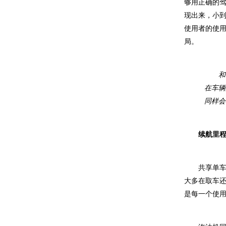
够用正确的
现出来，小
使用者的使
局。
和
在车辆
同样会
续航里
共享单
大多在取车
是每一个使