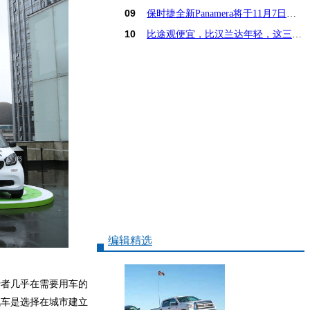
09
保时捷全新Panamera将于11月7日亚洲首发
10
比途观便宜，比汉兰达年轻，这三款15万SUV怎么选
编辑精选
费者几乎在需要用车的
汽车是选择在城市建立