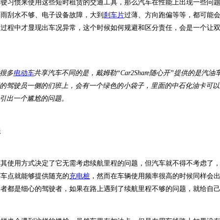
驾驶习惯来使用这些短时租赁的交通工具，那么汽车在性能上出现一些问
到雨刮水不够、电子设备故障，大到
刹车片
过薄、方向跑偏等等，都可能
用过程中才显现出车况异常，这个时候如何规避和区分责任，会是一个让
很多
电动车
共享汽车不同的是，戴姆勒“
Car2Share
随心开”提供的是汽油
的驾驶员一侧的们班上，会有一个绿色的小袋子，里面的中石化油卡可以
引出一个尴尬的问题。
程
车其使用方式决定了它无需考虑续航里程的问题，但汽车就不得不考虑了
还车点就能够提供随充的
充电桩
，然而在车辆使用频率很高的时候同样会
用者都是细心的驾驶者，如果在路上遇到了续航里程不够的问题，就给自