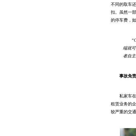
不同的取车
扣。虽然一部
的停车费，
“
C
端就可
者自主
事故免
私家车
租赁业务的
较严重的交