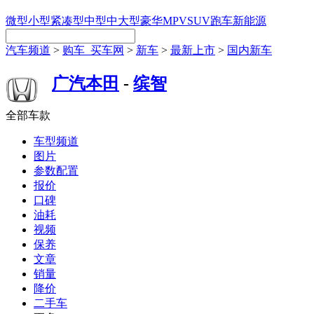
微型
小型
紧凑型
中型
中大型
豪华
MPV
SUV
跑车
新能源
汽车频道
>
购车_买车网
>
新车
>
最新上市
>
国内新车
广汽本田
-
缤智
全部车款
车型频道
图片
参数配置
报价
口碑
油耗
视频
保养
文章
销量
降价
二手车