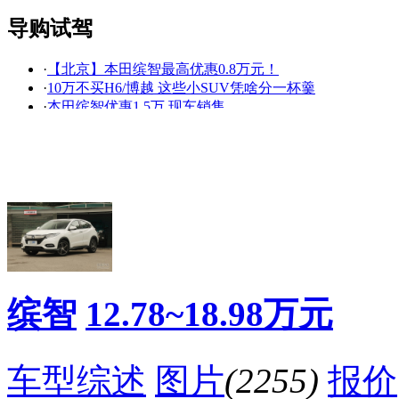
导购试驾
·
【北京】本田缤智最高优惠0.8万元！
看赛车宝贝争奇斗
车模美腿爆乳无惧
·
10万不买H6/博越 这些小SUV凭啥分一杯羹
艳
走光
·
本田缤智优惠1.5万 现车销售
·
如果这些SUV不是日系车 我买车肯定首选它们
·
北京 本田缤智现金优惠0.8万元
·
想买广本注意了：618购车节清凉开启
·
【专家问答】逍客VS缤智，前浪已经趴在沙滩上
·
90后小清新秀长腿 享受SUV纯粹“震”乐趣
·
这款合资SUV比缤智大，却还便宜2万元
·
买情怀or选销量?Jeep自由侠对比本田缤智
降价促销
缤智
12.78~18.98万元
车型综述
图片
(2255)
报价