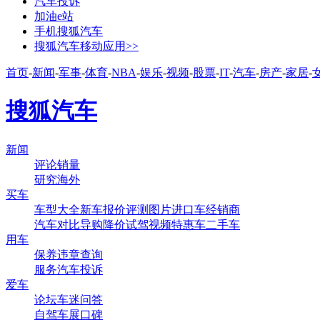
汽车投诉
加油e站
手机搜狐汽车
搜狐汽车移动应用>>
首页
-
新闻
-
军事
-
体育
-
NBA
-
娱乐
-
视频
-
股票
-
IT
-
汽车
-
房产
-
家居
-
搜狐汽车
新闻
评论
销量
研究
海外
买车
车型大全
新车
报价
评测
图片
进口车
经销商
汽车对比
导购
降价
试驾
视频
特惠车
二手车
用车
保养
违章查询
服务
汽车投诉
爱车
论坛
车迷
问答
自驾
车展
口碑