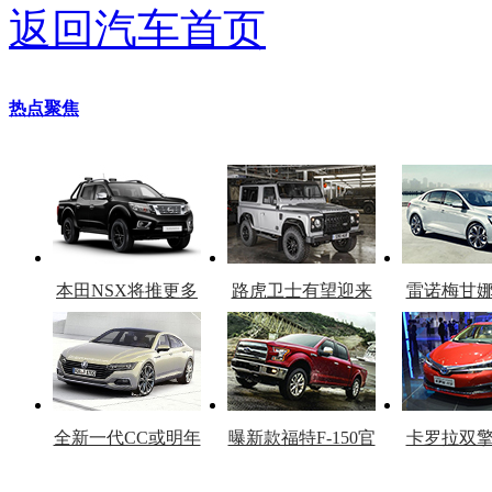
返回汽车首页
热点聚焦
本田NSX将推更多
路虎卫士有望迎来
雷诺梅甘
车型
复产
官
全新一代CC或明年
曝新款福特F-150官
卡罗拉双
上市
图
上