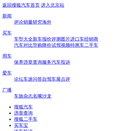
返回搜狐汽车首页
进入北京站
新闻
评论
销量
研究
海外
买车
车型大全
新车
报价
评测
图片
进口车
经销商
汽车对比
导购
降价
试驾
视频
特惠车
二手车
用车
保养
违章查询
服务
汽车投诉
爱车
论坛
车迷
问答
自驾
车展
点评
广播
车旅杂志
名嘴沙龙
搜狐汽车
违章查询
搜狐二手车
买车宝