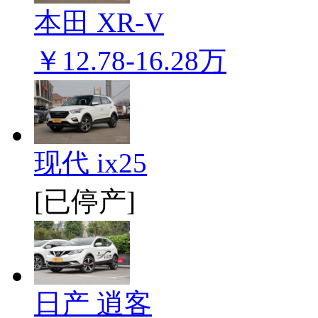
本田 XR-V
￥12.78-16.28万
现代 ix25
[已停产]
日产 逍客