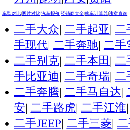
车型对比
|
图片对比
|
汽车报价
|
经销商大全
|
购车计算器
|
违章查询
二手大众
|
二手起亚
|
二
手现代
|
二手奔驰
|
二手
二手别克
|
二手本田
|
二
手比亚迪
|
二手奇瑞
|
二
二手奔腾
|
二手马自达
|
安
|
二手路虎
|
二手江淮
二手JEEP
|
二手三菱
|
二