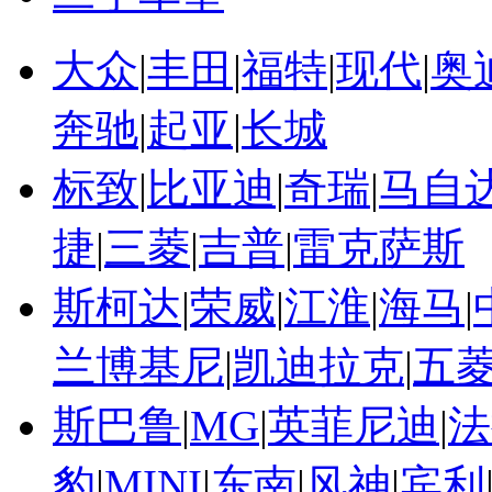
大众
|
丰田
|
福特
|
现代
|
奥
奔驰
|
起亚
|
长城
标致
|
比亚迪
|
奇瑞
|
马自
捷
|
三菱
|
吉普
|
雷克萨斯
斯柯达
|
荣威
|
江淮
|
海马
|
兰博基尼
|
凯迪拉克
|
五
斯巴鲁
|
MG
|
英菲尼迪
|
法
豹
|
MINI
|
东南
|
风神
|
宾利