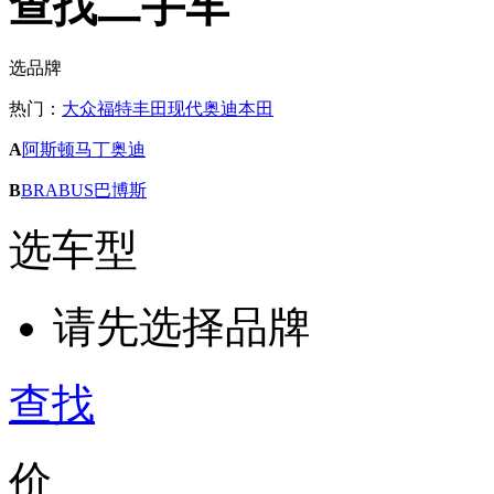
查找二手车
选品牌
热门：
大众
福特
丰田
现代
奥迪
本田
A
阿斯顿马丁
奥迪
B
BRABUS巴博斯
选车型
请先选择品牌
查找
价