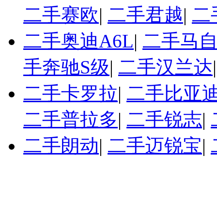
二手赛欧
|
二手君越
|
二
二手奥迪A6L
|
二手马自
手奔驰S级
|
二手汉兰达
二手卡罗拉
|
二手比亚迪
二手普拉多
|
二手锐志
|
二手朗动
|
二手迈锐宝
|