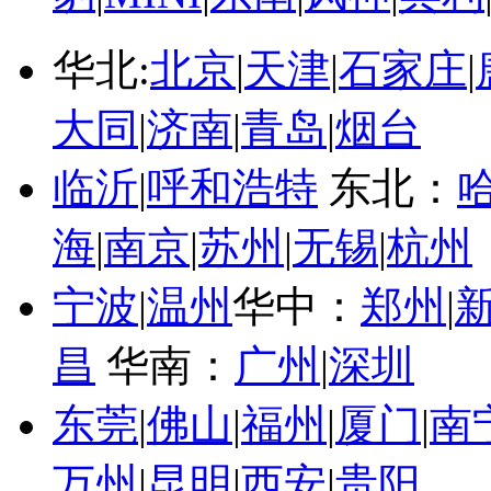
华北:
北京
|
天津
|
石家庄
|
大同
|
济南
|
青岛
|
烟台
临沂
|
呼和浩特
东北：
海
|
南京
|
苏州
|
无锡
|
杭州
宁波
|
温州
华中：
郑州
|
昌
华南：
广州
|
深圳
东莞
|
佛山
|
福州
|
厦门
|
南
万州
|
昆明
|
西安
|
贵阳