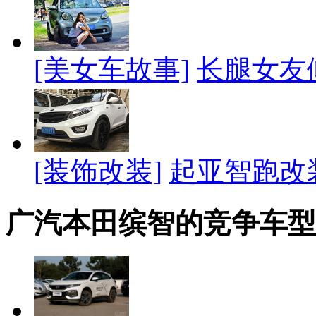
[美女车故事]
长腿女友
[装饰改装]
起亚智跑改
广汽本田缤智的竞争车型