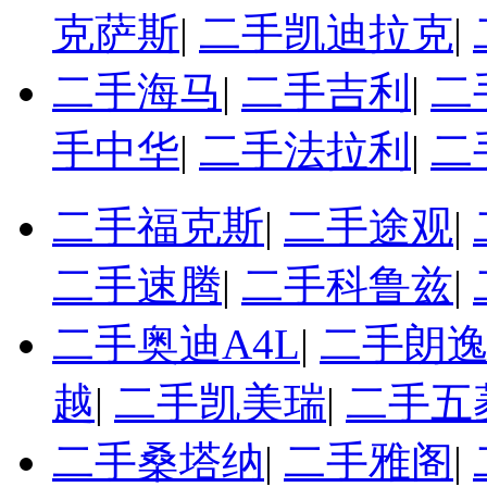
克萨斯
|
二手凯迪拉克
|
二手海马
|
二手吉利
|
二
手中华
|
二手法拉利
|
二
二手福克斯
|
二手途观
|
二手速腾
|
二手科鲁兹
|
二手奥迪A4L
|
二手朗
越
|
二手凯美瑞
|
二手五
二手桑塔纳
|
二手雅阁
|