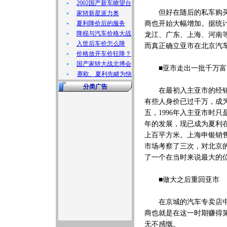
2002国产新车瞭望台
但好在随后的私车购买潮
家轿新星派力奥
夏利降价后的服务
商也开始大幅增加。据统计
降税与汽车价格大战
龙江、广东、上海、河南
入世后车价怎么降
而真正确立亚市在北京汽
价格放开车价狂降？
国产家轿大战北博会
■亚市走出一批千万富
赛欧、夏利先睹为快
分类广告
在最初入主亚市的经销商
有些人身价已过千万，成
五，1996年入主亚市时
年的发展，现已成为夏利在
上百平方米。上海申银销售
市场考察了三次，对北京
了一个在当时来说最大的
■做大之后重回亚市
在京城的汽车专卖店中，
商也就是在这一时期赚得
无不感慨。