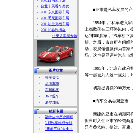
2002日内瓦车展
台北车展香车美女
■亚市是私车发展的产
2001东京国际车展
2001悉尼国际车展
1994年，“私车进入
2001法兰克福车展
上都散落在三环路以内，据
2001长春汽博会
达到300多家，“汽车桥
>>更多车展专题
解。之后，市政府有组织
动，农展馆也就作为首家
场，这也是亚运村汽车市
1995年，北京市政府
图片欣赏
等一起被列入这一规划，1
香车美女
品牌车廊
初期提资额2000万元
车展酷图
360°观车
■汽车交易会聚亚市
豪华加长
精彩专题
新建的亚市在初期同样遭
福特皮卡历史回顾
但当时入住亚市的经销商总
3.15汽车维权专题
只有桑塔纳、捷达、富康
“新老三样”大比拼