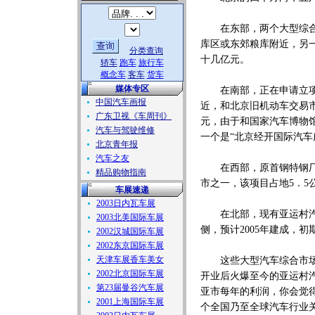
在东部，两个大型综合汽
库区或东郊粮库附近，另
分类查询
十几亿元。
轿车
跑车
旅行车
概念车
客车
货车
媒体专区
在南部，正在申请立项的
中国汽车画报
近，和北京旧机动车交易市
广东卫视《车周刊》
元，由于和国家汽车博物
汽车与驾驶维修
一个是“北京经开国际汽车
北京青年报
汽车之友
在西部，原首钢特钢厂南
精品购物指南
市之一，该项目占地5．5
车展速递
2003日内瓦车展
在北部，现有亚运村汽车
2003北美国际车展
侧，预计2005年建成，初
2002汉城国际车展
2002东京国际车展
天津车展香车美女
这些大型汽车综合市场的
2002北京国际车展
开业后火爆至今的亚运村
第23届曼谷汽车展
亚市每年的利润，你会觉
2001上海国际车展
个全国乃至全球汽车行业关