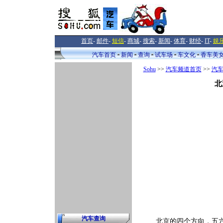
首页
-
邮件
-
短信
-
商城
-
搜索
-
新闻
-
体育
-
财经
-
IT
-
娱
汽车首页
新闻
查询
试车场
车文化
香车美
Sohu
>>
汽车频道首页
>>
汽
北
汽车查询
北京的四个方向，五六