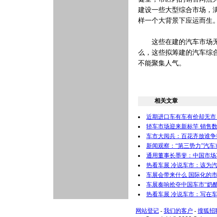
建设一些大型综合市场，
样一个大背景下应运而生
这些在建的汽车市场无一
么，这些拟筹建的汽车综
不能聚集人气。
相关文章
近期进口车有车有价却无市
轿车市场迎来新标竿 销售
车市大阅兵：百花齐放谁争
新闻观察：“第三势力”汽
通用董事长墨斐：中国市场
热看车展 冷说车市：该为
车展会带来什么 国际化的
车展奏响抢夺中国车市“奶酪
热看车展 冷说车市：写在
网站登记
-
我们的客户
-
搜狐招