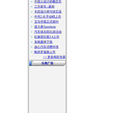
中国人设计的概念车
三月新车--菱帅
丰田设计师与张艺谋
中华2.4L手动档上市
宝马华晨正式签约
派力奥Speedgear
汽车俱乐部出游活动
红旗世纪星2.4上市
东南菱帅下线
放心汽车消费环境
帕杰罗速跑上市
>> 更多精彩专题
分类广告