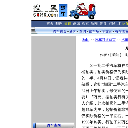
首页
-
邮件
-
短信
-
商城
-
搜索
-
新闻
-
体育
-
财经
-
IT
-
娱
汽车首页
新闻
查询
试车场
车文化
香车美
Sohu
>>
汽车频道首页
>>
汽
作者：[ 赖波 ] 时
又一批二手汽车将在
槌拍卖，拍卖价格仅为实
的一半。4月14日，记者
获悉，这批“相因”二手汽
24日上午拍卖，最便宜的
要1．5万元。据拍卖行有
人介绍，此次拍卖的二手
越野车为主，起拍价都非
仅实际价格的一半左右。
1996年购买、行驶了28万
汽车查询