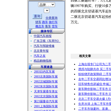
四驱三菱越野车7．3万元
辆1997年购买、行驶10多
的四驱北京切诺基汽车起拍价
二驱北京切诺基汽车起拍价为
分类查询
轿车
跑车
旅行车
万元。
概念车
客车
货车
媒体专区
中国汽车画报
广东卫视《车周刊》
汽车与驾驶维修
北京青年报
汽车之友
相关文章
精品购物指南
上海出现专门公司为二手
车展速递
诱惑与陷阱共存 买二手
2003日内瓦车展
纷纷绕开政策障碍 二手
2003北美国际车展
去年二手车交易同比增3
2002汉城国际车展
旧车销售也讲诚信 申城
2002东京国际车展
新车降价影响二手车市 
天津车展香车美女
新车降价影响二手车市 
2002北京国际车展
北京二手车交易火爆 1月
第23届曼谷汽车展
生意冷清 上海二手车市受
2001上海国际车展
二手车市场夏利、富康、