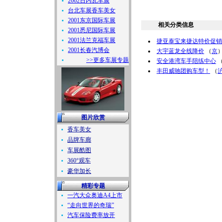
2002日内瓦车展
台北车展香车美女
2001东京国际车展
相关分类信息
2001悉尼国际车展
2001法兰克福车展
捷亚泰宝来捷达特价促销
2001长春汽博会
大宇蓝龙全线降价
（
京
>>更多车展专题
安全港湾车手陪练中心
丰田威驰团购车型！
（
图片欣赏
香车美女
品牌车廊
车展酷图
360°观车
豪华加长
精彩专题
一汽大众奥迪A4上市
“走向世界的奇瑞”
汽车保险费率放开