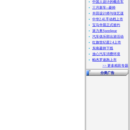
中国人设计的概念车
三月新车--菱帅
丰田设计师与张艺谋
中华2.4L手动档上市
宝马华晨正式签约
派力奥Speedgear
汽车俱乐部出游活动
红旗世纪星2.4上市
东南菱帅下线
放心汽车消费环境
帕杰罗速跑上市
>> 更多精彩专题
分类广告