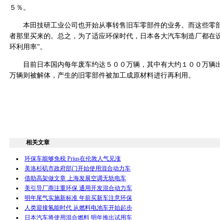
５％。
本田技研工业公司也开始从事转售旧车零部件的业务。而这些零部
者那里买来的。总之，为了适应环保时代，日本各大汽车制造厂都在设
环利用率”。
目前日本国内每年废车约达５００万辆，其中有大约１００万辆出
万辆则被解体，产生的旧零部件被加工成原材料进行再利用。
相关文章
环保车能够免税 Prius在伦敦人气见涨
美洛杉矶市政府部门开始使用混合动力车
借助高架做文章 上海发展空调无轨电车
美引导厂商注重环保 通用开发混合动力车
明年尾气实施新标准 年前买新车注意环保
人类迎接氢能时代 从燃料电池车开始起步
日本汽车将使用混合燃料 明年推出试用车