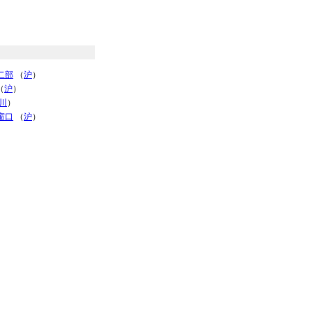
二部
（
沪
）
（
沪
）
川
）
窗口
（
沪
）