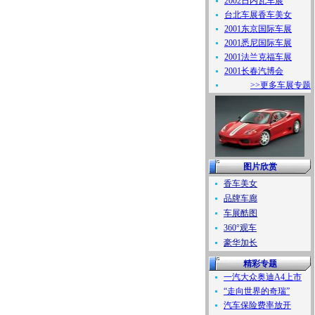
2002日内瓦车展
台北车展香车美女
2001东京国际车展
2001悉尼国际车展
2001法兰克福车展
2001长春汽博会
>>更多车展专题
图片欣赏
香车美女
品牌车廊
车展酷图
360°观车
豪华加长
精彩专题
一汽大众奥迪A4上市
“走向世界的奇瑞”
汽车保险费率放开