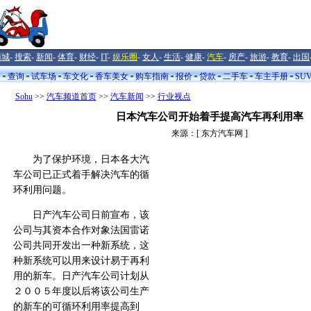
商城
-
搜索
-
新闻
-
体育
-
财经
-
IT
-
娱乐圈
-
女人
-
生活
-
健康
-
汽车
-
房产
-
旅游
-
教育
-
出国
闻
查询
试车场
车文化
香车美女
购车指南
报价
贷款
二手车
车主手册
SU
Sohu
>>
汽车频道首页
>>
汽车新闻
>>
行业视点
日本汽车公司开始着手提高汽车再利用率
来源：[ 东方汽车网 ]
为了保护环境，日本各大汽
车公司已正式着手解决汽车的循
环利用问题。
日产汽车公司日前宣布，该
公司与其资本合作对象法国雷诺
公司共同开发出一种新系统，这
种新系统可以用来设计易于再利
用的新车。日产汽车公司计划从
２００５年度以后将该公司生产
的新车的可循环利用率提高到