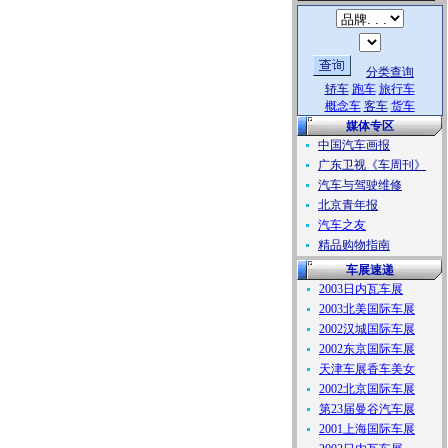
分类查询
轿车
跑车
旅行车
概念车
客车
货车
媒体专区
中国汽车画报
广东卫视《车周刊》
汽车与驾驶维修
北京青年报
汽车之友
精品购物指南
车展速递
2003日内瓦车展
2003北美国际车展
2002汉城国际车展
2002东京国际车展
天津车展香车美女
2002北京国际车展
第23届曼谷汽车展
2001上海国际车展