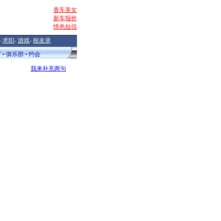
香车美女
新车报价
情色短信
-
求职
-
游戏
-
校友录
V
俱乐部
约会
我来补充两句