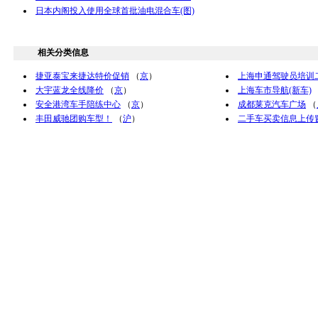
日本内阁投入使用全球首批油电混合车(图)
相关分类信息
捷亚泰宝来捷达特价促销
（
京
）
上海申通驾驶员培训
大宇蓝龙全线降价
（
京
）
上海车市导航(新车)
安全港湾车手陪练中心
（
京
）
成都莱克汽车广场
（
丰田威驰团购车型！
（
沪
）
二手车买卖信息上传