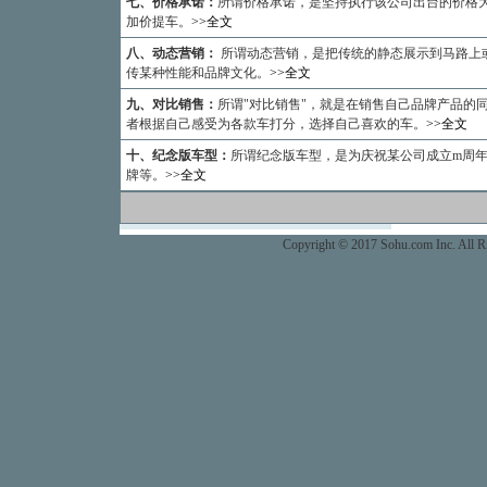
七、价格承诺：
所谓价格承诺，是坚持执行该公司出台的价格
加价提车。
>>全文
八、动态营销：
所谓动态营销，是把传统的静态展示到马路上
传某种性能和品牌文化。
>>全文
九、对比销售：
所谓"对比销售"，就是在销售自己品牌产品的
者根据自己感受为各款车打分，选择自己喜欢的车。
>>全文
十、纪念版车型：
所谓纪念版车型，是为庆祝某公司成立m周
牌等。
>>全文
专
Copyright © 2017 Sohu.com Inc. Al