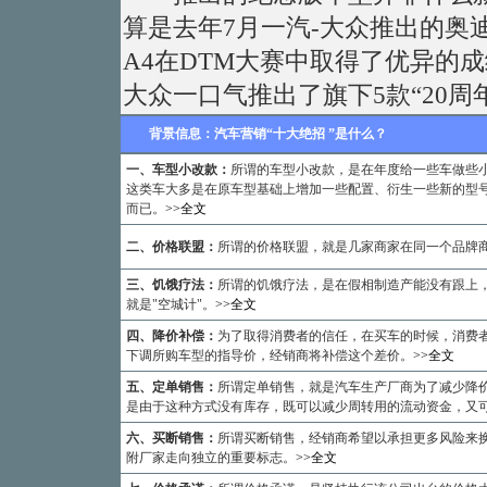
算是去年7月一汽-大众推出的奥迪
A4在DTM大赛中取得了优异的
大众一口气推出了旗下5款“20周
背景信息：汽车营销“十大绝招 ”是什么？
一、车型小改款：
所谓的车型小改款，是在年度给一些车做些
这类车大多是在原车型基础上增加一些配置、衍生一些新的型
而已。
>>全文
二、价格联盟：
所谓的价格联盟，就是几家商家在同一个品牌
三、饥饿疗法：
所谓的饥饿疗法，是在假相制造产能没有跟上，
就是"空城计"。
>>全文
四、降价补偿：
为了取得消费者的信任，在买车的时候，消费
下调所购车型的指导价，经销商将补偿这个差价。
>>全文
五、定单销售：
所谓定单销售，就是汽车生产厂商为了减少降
是由于这种方式没有库存，既可以减少周转用的流动资金，又
六、买断销售：
所谓买断销售，经销商希望以承担更多风险来换
附厂家走向独立的重要标志。
>>全文