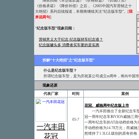
继前四期《车型改款篇》《价格联盟》《饥饿疗法》
《价格承诺》《降价补偿》之后，《2005中国汽车营销之十
大绝招》系列后续报道，本期将继续关注“纪念版车型”。[
我
来说两句
]
“
纪念版车型
”现象回顾：
营销意义大于纪念 纪念版轿车纪念谁？
纪念版噱头多 消费者买车要的是实惠
拆解“十大绝招”之“纪念版车型”
什么是纪念版车型？
所谓纪念版车型，是为庆祝某公司成立m周年，将向中国
现象还原
代表厂家
时间
案例
花冠、威驰周年纪念版上市
一汽丰田推出了全新纪念车型：
冠一周年纪念车和VIOS威驰三
05-7
一周年纪念车的AT自动档价格为15
一汽丰田
手动档价格为14.78万元；而威
然维持了1.3LGL级别的原有价格
花冠