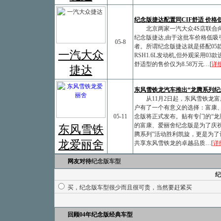
纪念版捷达配置同CIF舒适 价格
北京两家一汽大众4S店联合
纪念版捷达,由于这批车价格低吸
05-8
者。所谓纪念版捷达就是搭配05
一汽大众
RSH1.6L发动机,但外观采用03款
舒适型的售价仅为8.58万元…[
详
捷达
东风雪铁龙汽车推出“龙腾系列纪
从11月2日起，东风雪铁龙富
户有了一个有意义的选择：富康
05-11
念版将正式发布。贴有专门的“龙
的富康、爱丽舍纪念版是为了庆祝
东风雪铁
腾系列”活动胜利凯旋，更是为了
龙爱丽舍
共享东风雪铁龙的卓越品质…[
详
网友对待
纪念版车型
纪
买，纪念版车型很少而且很可贵，当然要赶紧买
回顾04年纪念版经典车型