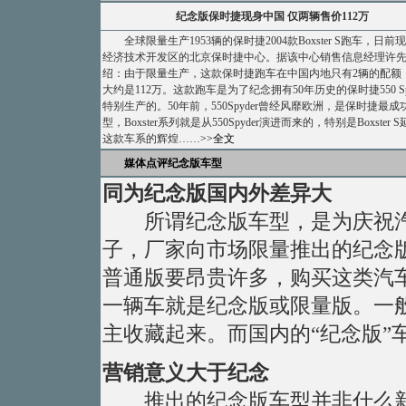
纪念版保时捷现身中国 仅两辆售价112万
全球限量生产1953辆的保时捷2004款Boxster S跑车，日前
经济技术开发区的北京保时捷中心。据该中心销售信息经理许
绍：由于限量生产，这款保时捷跑车在中国内地只有2辆的配额
大约是112万。这款跑车是为了纪念拥有50年历史的保时捷550 Spy
特别生产的。50年前，550Spyder曾经风靡欧洲，是保时捷最成
型，Boxster系列就是从550Spyder演进而来的，特别是Boxster 
这款车系的辉煌……
>>全文
媒体点评纪念版车型
同为纪念版国内外差异大
所谓纪念版车型，是为庆祝汽
子，厂家向市场限量推出的纪念
普通版要昂贵许多，购买这类汽车
一辆车就是纪念版或限量版。一
主收藏起来。而国内的“纪念版”
营销意义大于纪念
推出的纪念版车型并非什么新