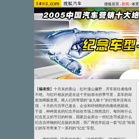
搜狐首页
-
新闻
-
体育
【
编者按
】
十月末的香山，红叶漫山遍野，开车前往者络绎
不绝。与红叶相反的是在这个开始渐冷的季节里，卖车的却
愈加两眼发黑。商人们所寄望的“金九银十”的行情并没有出
现，十月的月历早已逝去，企业和经销商的伤痛依然延续。
于是，种种莫名的纪念开始在市场上悄然流行。每到有什么
纪念意义的节日的时候，国家总会弄出一些纪念币或是什么
纪念吉祥物的纪念版的东西，而厂商也学起这一套“纪念”给我
们的车市带来了一系列的“纪念”车型。