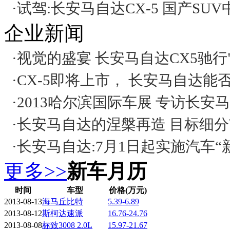
·
试驾:长安马自达CX-5 国产SU
企业新闻
·
视觉的盛宴 长安马自达CX5驰行
·
CX-5即将上市， 长安马自达能
·
2013哈尔滨国际车展 专访长安
·
长安马自达的涅槃再造 目标细
·
长安马自达:7月1日起实施汽车“
更多>>
新车月历
时间
车型
价格(万元)
2013-08-13
海马丘比特
5.39-6.89
2013-08-12
斯柯达速派
16.76-24.76
2013-08-08
标致3008 2.0L
15.97-21.67