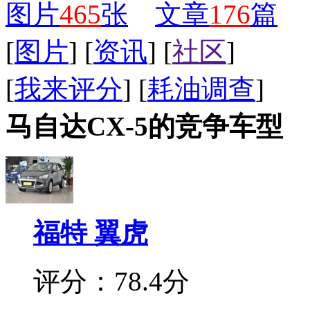
图片
465
张
文章
176
篇
[
图片
] [
资讯
] [
社区
]
[
我来评分
] [
耗油调查
]
马自达CX-5的竞争车型
福特 翼虎
评分：78.4分