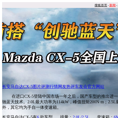
搜狐首页
-
新闻
-
长安马自达CX-5
图片
评测
行情
网友热评
车友会
官方网站
在进口CX-5登陆中国市场一年之后，国产车型的推出进一步提升
驰蓝天技术。2.0L最大功率为114kW，峰值扭矩200N·m；2.5
外，其它均为手自一体变速箱。
长安马自达CX-5有
6
款车型
排量：
2.0L/2.5L
变速箱：
6