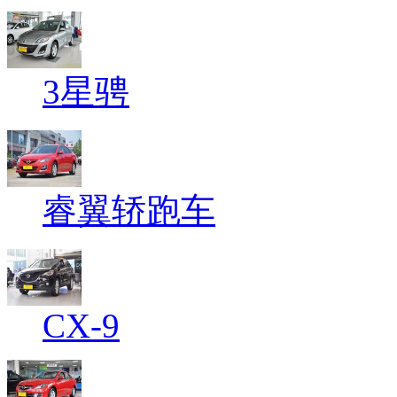
3星骋
睿翼轿跑车
CX-9