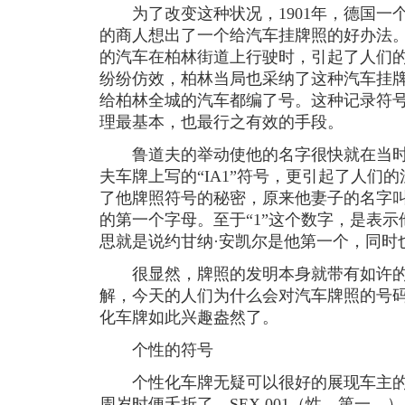
为了改变这种状况，1901年，德国一个
的商人想出了一个给汽车挂牌照的好办法。当
的汽车在柏林街道上行驶时，引起了人们
纷纷仿效，柏林当局也采纳了这种汽车挂
给柏林全城的汽车都编了号。这种记录符
理最基本，也最行之有效的手段。
鲁道夫的举动使他的名字很快就在当时
夫车牌上写的“IA1”符号，更引起了人们
了他牌照符号的秘密，原来他妻子的名字叫
的第一个字母。至于“1”这个数字，是表
思就是说约甘纳·安凯尔是他第一个，同时
很显然，牌照的发明本身就带有如许的
解，今天的人们为什么会对汽车牌照的号
化车牌如此兴趣盎然了。
个性的符号
个性化车牌无疑可以很好的展现车主的
周岁时便夭折了。SEX 001（性，第一。）