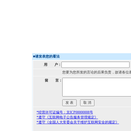
■
请发表您的看法
用 户：
您要为您所发的言论的后果负责，故请各位
留 言：
*经营许可证编号：京ICP00000008号
*遵守《互联网电子公告服务管理规定》
*遵守《全国人大常委会关于维护互联网安全的规定》