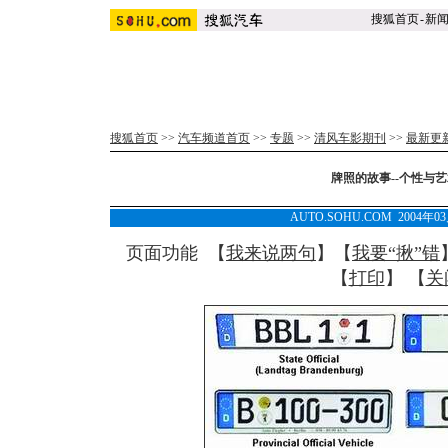
搜狐首页
-
新
搜狐首页
>>
汽车频道首页
>>
专题
>>
清风车影期刊
>>
最新更
牌照的故事--个性与艺
AUTO.SOHU.COM 2004年0
页面功能 【
我来说两句
】【
我要“揪”错
【
打印
】 【
关