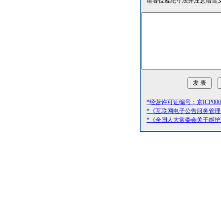
请各位遵纪守法并注意语言
*经营许可证编号：京ICP0000
*《互联网电子公告服务管
*《全国人大常委会关于维