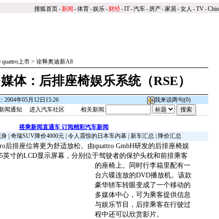
搜狐首页
-
新闻
-
体育
-
娱乐
-
财经
-
IT
-
汽车
-
房产
-
家居
-
女人
-
TV
-
Chi
0 quattro上市
>
诠释奥迪新A8
媒体：后排座椅娱乐系统（RSE）
2004年05月12日15:26
我来说两句(
0
)
新闻通知
进入汽车社区
相关新闻:
搭乘新闻直通车 订阅精彩汽车新闻
献身
|
奇瑞SUV降价4000元
|
令人震惊的日本车内幕
|
新车汇总
|
降价汇总
ttro后排座位将更为舒适放松。由quattro GmbH研发的后排座椅娱
6.5英寸的LCD显示屏幕，分别位于驾驶者的保护头枕和前排乘客
的座椅上。
同时行李箱里配有一
台六碟连放的DVD播放机。该款
豪华轿车转眼变成了一个移动的
多媒体中心，可为乘客提供信息
与娱乐节目，后排乘客在行驶过
程中还可以欣赏影片。