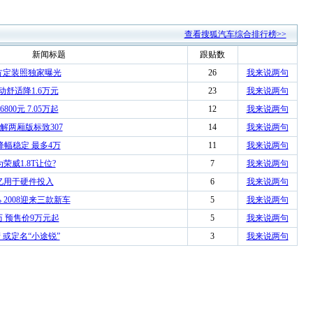
查看搜狐汽车综合排行榜>>
新闻标题
跟贴数
方定装照独家曝光
26
我来说两句
手动舒适降1.6万元
23
我来说两句
00元 7.05万起
12
我来说两句
解两厢版标致307
14
我来说两句
降幅稳定 最多4万
11
我来说两句
荣威1.8T让位?
7
我来说两句
0亿用于硬件投入
6
我来说两句
 2008迎来三款新车
5
我来说两句
历 预售价9万元起
5
我来说两句
产 或定名“小途锐”
3
我来说两句