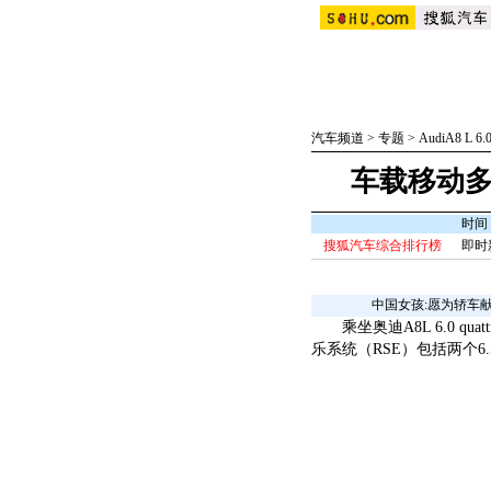
汽车频道
>
专题
>
AudiA8 L 6.
车载移动多
时间：
搜狐汽车综合排行榜
即时
中国女孩:愿为轿车
乘坐奥迪A8L 6.0 qua
乐系统（RSE）包括两个