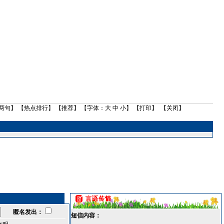
两句
】 【
热点排行
】 【
推荐
】 【字体：
大
中
小
】 【
打印
】 【
关闭
】
匿名发出：
短信内容：