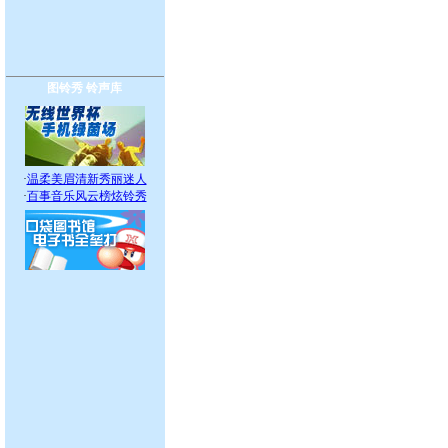
图铃秀
铃声库
·
温柔美眉清新秀丽迷人
·
百事音乐风云榜炫铃秀