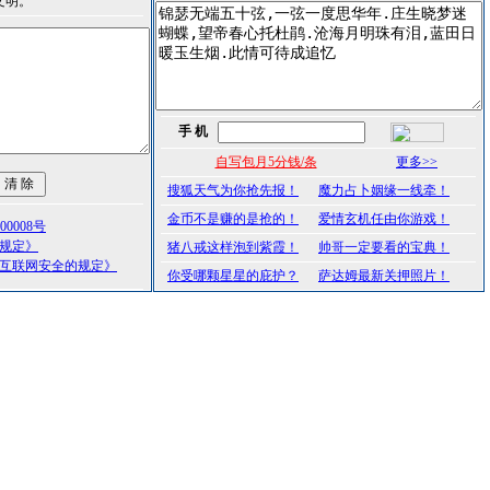
文明。
手 机
自写包月5分钱/条
更多>>
搜狐天气为你抢先报！
魔力占卜姻缘一线牵！
金币不是赚的是抢的！
爱情玄机任由你游戏！
0008号
理规定》
猪八戒这样泡到紫霞！
帅哥一定要看的宝典！
护互联网安全的规定》
你受哪颗星星的庇护？
萨达姆最新关押照片！