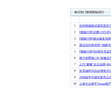
每日热门新闻跟贴排行
1
吉利熊猫路试谍照及官
2
[搜狐行情]迈腾1.8TSI
3
[搜狐行情]捷达最多优惠68
4
落伍但仍有优势? 独家详
5
[搜狐行情]马6现车充足
6
南汽名爵推1.8L 疑被迫为
7
上汽“豪赌”自主品牌 4
8
长安福特马自达增资20%
9
2008鼠年中级车新车台
10
上海大众接手Tiguan国