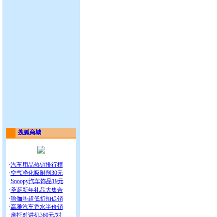
搜狐商城
·
汽车用品热销排行榜
·
空气净化吸附剂30元
·
Snoopy汽车饰品19元
·
圣诞新年礼品大集合
·
瑜伽垫超低折扣促销
·
高雅汽车香水半价销
·
摩托对讲机360元/对