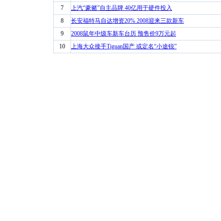
7
上汽“豪赌”自主品牌 40亿用于硬件投入
8
长安福特马自达增资20% 2008迎来三款新车
9
2008鼠年中级车新车台历 预售价9万元起
10
上海大众接手Tiguan国产 或定名“小途锐”