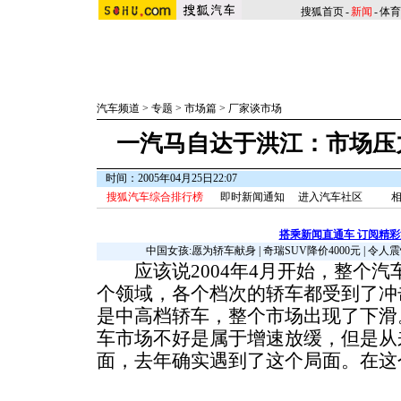
搜狐首页
-
新闻
-
体育
汽车频道
>
专题
>
市场篇
>
厂家谈市场
一汽马自达于洪江：市场压
时间：2005年04月25日22:07
搜狐汽车综合排行榜
即时新闻通知
进入汽车社区
相
搭乘新闻直通车 订阅精
中国女孩:愿为轿车献身
|
奇瑞SUV降价4000元
|
令人震
应该说2004年4月开始，整个汽
个领域，各个档次的轿车都受到了冲
是中高档轿车，整个市场出现了下滑
车市场不好是属于增速放缓，但是从
面，去年确实遇到了这个局面。
在这