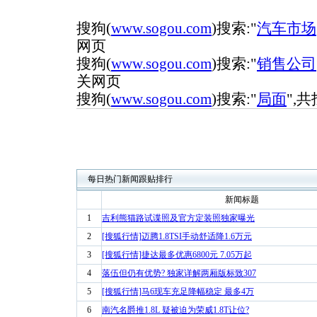
搜狗(
www.sogou.com
)搜索:"
汽车市场
网页
搜狗(
www.sogou.com
)搜索:"
销售公司
关网页
搜狗(
www.sogou.com
)搜索:"
局面
",共
每日热门新闻跟贴排行
新闻标题
1
吉利熊猫路试谍照及官方定装照独家曝光
2
[搜狐行情]迈腾1.8TSI手动舒适降1.6万元
3
[搜狐行情]捷达最多优惠6800元 7.05万起
4
落伍但仍有优势? 独家详解两厢版标致307
5
[搜狐行情]马6现车充足降幅稳定 最多4万
6
南汽名爵推1.8L 疑被迫为荣威1.8T让位?