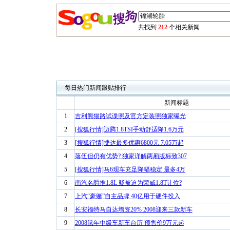
共找到
212
个相关新闻.
每日热门新闻跟贴排行
新闻标题
1
吉利熊猫路试谍照及官方定装照独家曝光
2
[搜狐行情]迈腾1.8TSI手动舒适降1.6万元
3
[搜狐行情]捷达最多优惠6800元 7.05万起
4
落伍但仍有优势? 独家详解两厢版标致307
5
[搜狐行情]马6现车充足降幅稳定 最多4万
6
南汽名爵推1.8L 疑被迫为荣威1.8T让位?
7
上汽“豪赌”自主品牌 40亿用于硬件投入
8
长安福特马自达增资20% 2008迎来三款新车
9
2008鼠年中级车新车台历 预售价9万元起