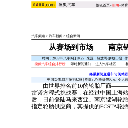
搜狐首页
-
新闻
-
体育
汽车频道
>
汽车新闻
>
综合新闻
从赛场到市场——南京
时间：2005年07月06日10:25 来源：解放网-解放日报
搜狐汽车综合排行榜
即时新闻通知
进入汽车社区
搭乘新闻直通车 订阅精
中国女孩:愿为轿车献身
|
奇瑞SUV降价4000元
|
令人
由世界排名前10的轮胎厂商———
雷诺方程式挑战赛，在经过中国上海
后，日前登陆马来西亚。南京锦湖轮
指定轮胎供应商，其提供的ECSTA轮