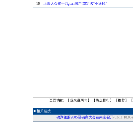
10
上海大众接手Tiguan国产 或定名“小途锐”
页面功能 【
我来说两句
】 【
热点排行
】 【
推荐
】 
■ 相关链接
·
锦湖轮胎2005经销商大会在南京召开
(03/11 18:05)