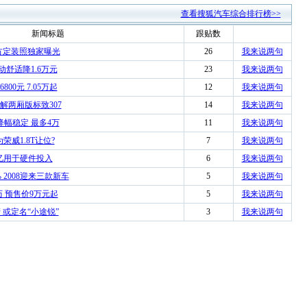
查看搜狐汽车综合排行榜>>
新闻标题
跟贴数
方定装照独家曝光
26
我来说两句
手动舒适降1.6万元
23
我来说两句
00元 7.05万起
12
我来说两句
解两厢版标致307
14
我来说两句
降幅稳定 最多4万
11
我来说两句
荣威1.8T让位?
7
我来说两句
0亿用于硬件投入
6
我来说两句
 2008迎来三款新车
5
我来说两句
历 预售价9万元起
5
我来说两句
产 或定名“小途锐”
3
我来说两句