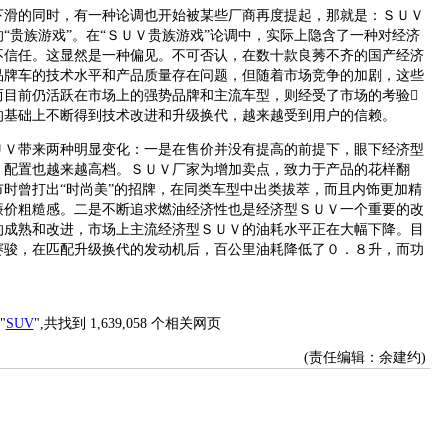
的同时，有一种论调也开始被某些厂商再度提起，那就是：ＳＵＶ
“贵族游戏”。在“ＳＵＶ贵族游戏”论调中，实际上隐含了一种对经济
不信任。这显然是一种偏见。不可否认，在数十款良莠不齐的国产经济
品牌车的技术水平和产品质量存在问题，但随着市场竞争的加剧，这些
而目前仍活跃在市场上的强势品牌和主流车型，则经受了市场的考验
的基础上不断得到技术改进和升级换代，越来越受到用户的信赖。
带来两种明显变化：一是在售价并没有提高的前提下，眼下经济型
，配置也越来越高档。ＳＵＶ厂家为增加卖点，致力于产品的花样翻
时曾打出“时尚美”的招牌，在同类车型中出类拔萃，而且内饰更加精
廉价粗糙感。二是不断追求燃油经济性也是经济型ＳＵＶ一个重要的改
的成熟和改进，市场上主流经济型ＳＵＶ的油耗水平正在大幅下降。目
赛骏，在匹配升级换代的发动机后，百公里油耗降低了０．８升，而功
"
SUV
",共找到 1,639,058 个相关网页
(责任编辑：余建约)