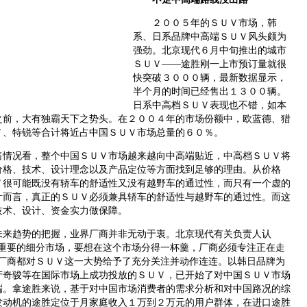
２００５年的ＳＵＶ市场，韩
系、日系品牌中高端ＳＵＶ风头颇为
强劲。北京现代６月中旬推出的城市
ＳＵＶ——途胜刚一上市预订量就很
快突破３０００辆，最新数据显示，
半个月的时间已经售出１３００辆。
日系中高档ＳＵＶ表现也不错，如本
之前，大有独霸天下之势头。在２００４年的市场份额中，欧蓝德、猎
Ｖ、特锐等合计将近占中国ＳＵＶ市场总量的６０％。
况看，整个中国ＳＵＶ市场越来越向中高端贴近，中高档ＳＵＶ将
价格、技术、设计理念以及产品定位等方面找到足够的理由。从价格
Ｖ很可能既没有轿车的舒适性又没有越野车的通过性，而只有一个虚的
计而言，真正的ＳＵＶ必须兼具轿车的舒适性与越野车的通过性。而这
技术、设计、资金实力做保障。
趋势的把握，业界厂商并非无动于衷。北京现代有关负责人认
常重要的细分市场，要想在这个市场分得一杯羹，厂商必须专注正在走
多厂商都对ＳＵＶ这一大势给予了充分关注并动作连连。以韩日品牌为
产奇骏等在国际市场上成功投放的ＳＵＶ，已开始了对中国ＳＵＶ市场
端。拿途胜来说，基于对中国市场消费者的需求分析和对中国路况的综
发动机的途胜定位于月家庭收入１万到２万元的用户群体，在进口途胜