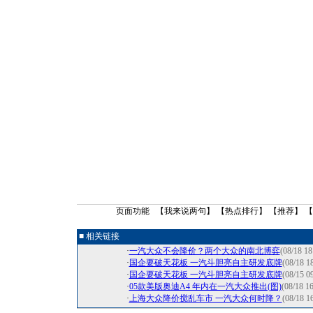
页面功能 【
我来说两句
】 【
热点排行
】 【
推荐
】 
■ 相关链接
·
一汽大众不会降价？两个大众的南北博弈
(08/18 18
·
国企要破天花板 一汽斗胆亮自主研发底牌
(08/18 1
·
国企要破天花板 一汽斗胆亮自主研发底牌
(08/15 0
·
05款美版奥迪A4 年内在一汽大众推出(图)
(08/18 16
·
上海大众降价搅乱车市 一汽大众何时降？
(08/18 1