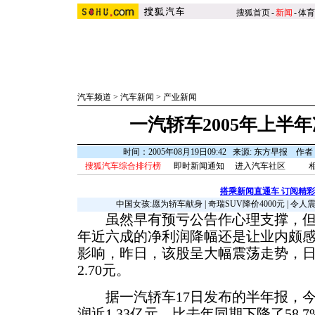
搜狐首页
-
新闻
-
体育
汽车频道
>
汽车新闻
>
产业新闻
一汽轿车2005年上半
时间：2005年08月19日09:42 来源: 东方早报 作
搜狐汽车综合排行榜
即时新闻通知
进入汽车社区
搭乘新闻直通车 订阅精
中国女孩:愿为轿车献身
|
奇瑞SUV降价4000元
|
令人
虽然早有预亏公告作心理支撑，但一汽
年近六成的净利润降幅还是让业内颇
影响，昨日，该股呈大幅震荡走势，日跌
2.70元。
据一汽轿车17日发布的半年报，今
润近1.33亿元，比去年同期下降了58.7