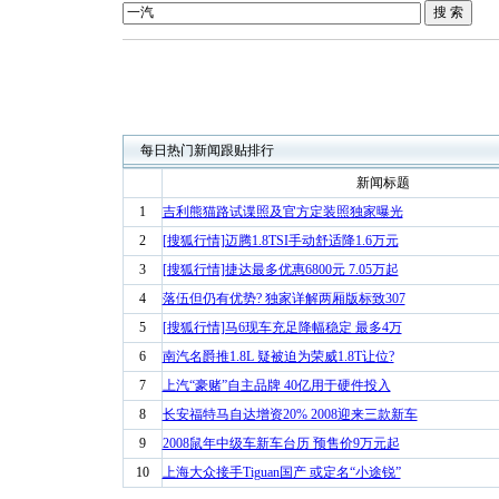
每日热门新闻跟贴排行
新闻标题
1
吉利熊猫路试谍照及官方定装照独家曝光
2
[搜狐行情]迈腾1.8TSI手动舒适降1.6万元
3
[搜狐行情]捷达最多优惠6800元 7.05万起
4
落伍但仍有优势? 独家详解两厢版标致307
5
[搜狐行情]马6现车充足降幅稳定 最多4万
6
南汽名爵推1.8L 疑被迫为荣威1.8T让位?
7
上汽“豪赌”自主品牌 40亿用于硬件投入
8
长安福特马自达增资20% 2008迎来三款新车
9
2008鼠年中级车新车台历 预售价9万元起
10
上海大众接手Tiguan国产 或定名“小途锐”