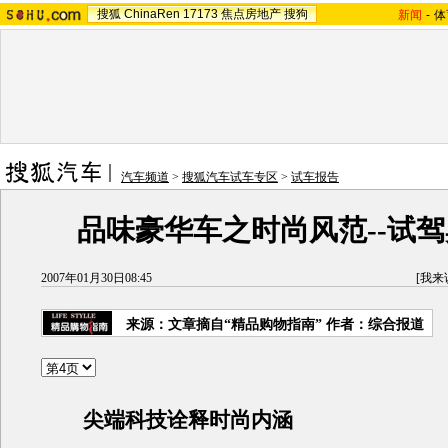
搜狐
ChinaRen
17173
焦点房地产
搜狗
新闻
-
体
汽车频道
>
搜狐汽车试车专区
>
试车报告
品味豪华车之时尚风范--试驾
2007年01月30日08:45
[
我来
来源：文章摘自“精品购物指南” 作者：综合报道
尖端科技诠释时尚内涵