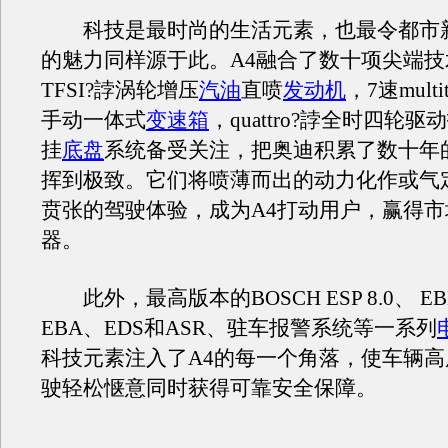
科技是最时尚的生活元素，也最令都市新
的魅力同样源于此。A4融合了数十项尖端技
TFSI?誖涡轮增压
汽油
直喷
发动机
，7速multi
手动一体式
变速箱
，quattro?誖全时四轮
挂
底盘
系统备受关注，把奥迪积累了数十年
挥到极致。它们将喷薄而出的动力化作或气
贲张的驾驶体验，成为A4打动用户，赢得
器。
此外，最高版本的BOSCH ESP 8.0、 EB
EBA、EDS和ASR、驻车报警系统等一系列
科技元素注入了A4的每一个角落，使车辆
驶轻松惬意同时获得可靠安全保障。