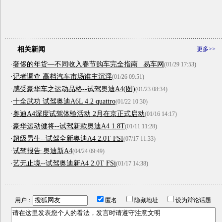
相关新闻
更多>>
·
奢侈的年货—不同收入春节购车完全指南 _易车网
(01/29 17:53)
·
记者调查 高档汽车市场谁主沉浮
(01/26 09:51)
·
感受豪华车之运动品格--试驾奥迪A4(图)
(01/23 08:34)
·
十全武功 试驾奥迪A6L 4.2 quattro
(01/22 10:30)
·
奥迪A4深度试驾体验活动 2月在京正式启动
(01/16 14:17)
·
豪华运动健将--试驾新款奥迪A4 1.8T
(01/11 11:28)
·
超级男生--试驾全新奥迪A4 2.0T FSI
(07/17 11:33)
·
试驾报告·奥迪新A4
(04/24 09:49)
·
艺无止境--试驾奥迪新A4 2.0T FSi
(01/17 14:38)
用户：
匿名
隐藏地址
设为辩论话题