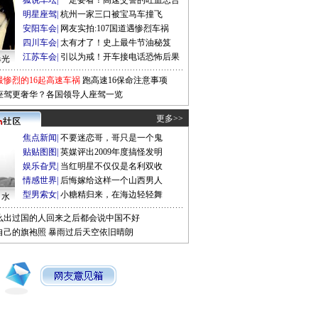
狐说车坛
|
一定要看！高速交警的吐血忠告
明星座驾
|
杭州一家三口被宝马车撞飞
安阳车会
|
网友实拍:107国道遇惨烈车祸
四川车会
|
太有才了！史上最牛节油秘笈
江苏车会
|
引以为戒！开车接电话恐怖后果
曝光
最惨烈的16起高速车祸
跑高速16保命注意事项
座驾更奢华？各国领导人座驾一览
更多>>
焦点新闻
|
不要迷恋哥，哥只是一个鬼
贴贴图图
|
英媒评出2009年度搞怪发明
娱乐旮旯
|
当红明星不仅仅是名利双收
情感世界
|
后悔嫁给这样一个山西男人
型男索女
|
小糖精归来，在海边轻轻舞
口水
么出过国的人回来之后都会说中国不好
自己的旗袍照
暴雨过后天空依旧晴朗