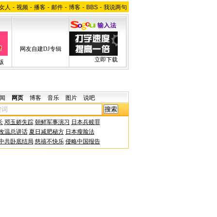
女人
-
视频
-
播客
-
邮件
-
博客
-
BBS
-
我说两句
网友自建DJ专辑
立即下载
版
闻
网页
博客
音乐
图片
说吧
长
邓玉娇失踪
朝鲜军事演习
日本兵赎罪
改温总讲话
夏日减肥秘方
日本瘦脸法
中共卧底结局
慈禧不快乐
侵略中国报告