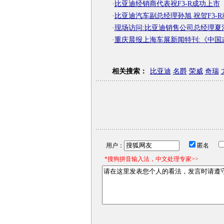
·
比亚迪经销商代表祝F3-R成功上市
·
比亚迪汽车副总经理孙旭 祝贺F3-
·
现场访问:比亚迪销售公司总经理夏
·
重庆晨报上海车展新闻特刊:《中国
相关搜索：
比亚迪
名爵
荣威
奇瑞
用户：
匿名
*搜狗拼音输入法，中文处理专家>>