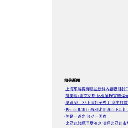
相关新闻
·
上海车展将有哪些新鲜内容吸引我
·
凯美瑞+雷克萨斯 比亚迪F6官照爆
·
奥迪A5、S5上演处子秀 厂商主打
·
售6.88-8.18万 两厢比亚迪F3-R四
·
美是一道光 倾动一国春
·
比亚迪总经理夏治冰 演绎比亚迪市