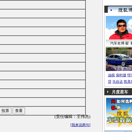
汽车名博:翟 
帕萨特b6coupe
热点标签：
车
汽车下乡
沃尔
油税
保时捷
悍
贷
马自达
凯美
月度星车
(责任编辑：王伟杰)
[
我来说两句
]