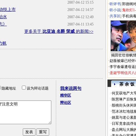
2007-04-12 15:15
·
听评书
|
郭德纲
R动悦上市
2007-04-12 14:57
·
听小说
|
鬼吹灯1
·
共享区
|
手机病
治水
2007-04-12 12:49
志》
2007-04-11 13:45
更多关于
比亚迪 名爵 荣威
的新闻>>
力帆
揭田壮壮徐帆
·
赵薇被爆已经怀
·
李宇春爆遭母逼
·
圣诞节明信片八
茶 余 饭
隐藏地址
设为辩论话题
我来说两句
·
何炅获地产大亨
精华区
·
陈慧琳产后恢复
辩论区
·
殷桃街头休闲装
·
范冰冰红地毯
·
姚晨与老公素
·
日军竟拿战俘
·
盘点网坛大腕
·
美女办公室遭