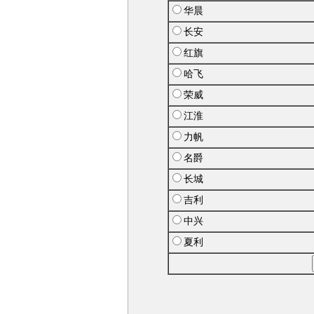
华晨
长安
红旗
哈飞
荣威
江淮
力帆
名爵
长城
吉利
中兴
夏利