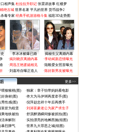
对口相声集
杜拉拉升职记
张震讲故事
红楼梦
-精绝古城
世界名著
平凡的世界
货币战争2
毒杀毒专家
经典手机游游格斗集
福彩3D走势图
情史
李冰冰被爆已婚
揭秘生父离婚内幕
孕
·
揭刘晓庆离婚内幕
·
李幼斌新恋情曝光
婚
·
周迅王艳婆媳相见
·
陆毅爱女照首曝光
折
·
刘嘉玲自曝正造人
·
陈好新男友被曝光
 后
更多>>
喂猕猴桃(图)
·
独家：章子怡带妈妈看电影
好身材(图)
·
佟大为马伊琍再度牵手(图)
秀性感(图)
·
倪萍赵忠祥十年后再携手
服装皆为租赁
·
刘涛富豪老公为家产求生子
颜乘地铁被拍
·
舒淇醉酒瞬间惨被抓拍(图)
做活体解剖
·
实拍漂亮的地摊西施(组图)
的暴烈脾气
·
世界九大罪恶之城(组图)
遇灵异事件
·
李孝利新欢私密视频曝光