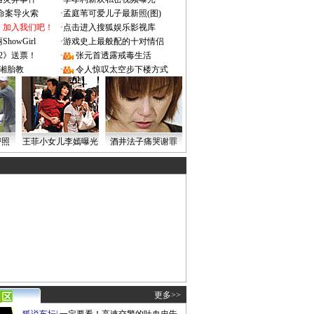
成命案导火索
·
孟庭苇可爱儿子最新照(图)
：加入我们吧！
·
点击进入搜狐娱乐影视库
owGirl
·
游戏史上最般配的十对情侣
2》送票！
·
张元首透露戒毒生活
湘胎教
·
令人惊叹太空步下楼方式
密照
王菲小女儿李嫣曝光
酒井法子痛哭谢罪
更多>>