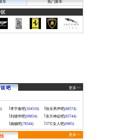
新车
热门新车
专区
说 吧
更多>>
5)
李宇春吧
(104510)
快乐男声吧
(68574)
刘德华吧
(69854)
东方神起吧
(65744)
婚姻吧
(78544)
37℃女人吧
(6985)
更多>>