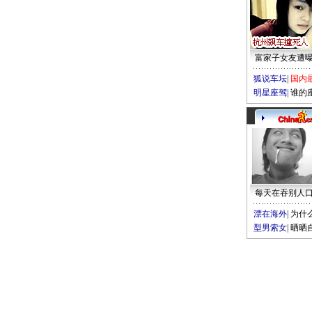
富家子女友遭
狐说车坛
|
国内
明星座驾
|
谁的
每天在吞别人
漂在海外
|
为什
型男索女
|
晒晒