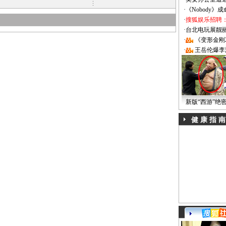
·
《Nobody》
·
搜狐娱乐招聘
·
台北电玩展靓丽Sh
·
《变形金刚
·
王岳伦爆李
新版“西游”绝
健 康 指 南