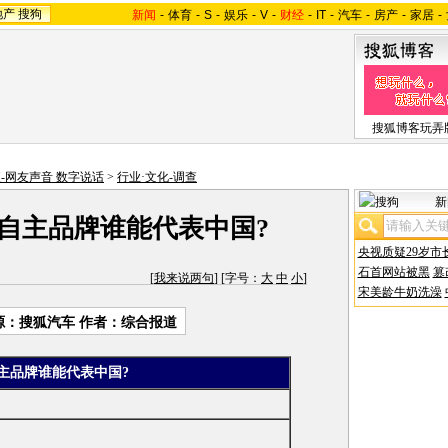
地产
搜狗
新闻
-
体育
-
S
-
娱乐
-
V
-
财经
-
IT
-
汽车
-
房产
-
家居
-
搜狐博客玩弄
-网友声音 数字说话
>
行业·文化-调查
新
：自主品牌谁能代表中国?
央视质疑29岁市
石首网站被黑
篡
[
我来说两句
] [字号：
大
中
小
]
宋美龄牛奶洗澡
源：搜狐汽车 作者：综合报道
7自主品牌谁能代表中国?