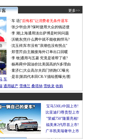
更多>>
·
车 语
|
"后悔权"让消费者无条件退车
·
张少华
|
合并?保时捷用大众的钱还债
·
李 潮
|
上海通用淡出萨博是时间问题
·
沃晓东
|
凭什么腾中就不能收购悍马?
勤
·
沈玉祥
|
车市没有"浪潮也没有拐点"
·
郑雪芹
|
自主频接海外订单出口回暖
·
李 牧
|
通用与五菱 究竟是谁帮了谁?
谍照
·
杨再舜
|
中国油价比美国高的N多理由
船税
·
童济仁
|
大众高尔夫四门轿跑CC曝光
沃
燃
·
是非
|
第四代本田CR-V描绘图曝光/图
马
车
瑞
通用破产
雪佛兰
桑塔纳
雪铁龙
收购
宝马530Li中国上市!
比亚迪F3尊贵型上市
"荣威750"隆重亮相!
福美来2代昂首上市!
广丰凯美瑞奢华上市