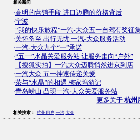
相关新闻
·
高明的营销手段 进口迈腾的价格背后
·
宁波
·
“我的快乐旅程”一汽-大众五一自驾有奖征
·
关怀备至 出行无忧 一汽-大众服务活动
·
一汽-大众九个“一”承诺
·
“五一”水晶关爱服务站 让服务走向“户外”
·
【搜狐实拍】一汽大众迈腾悄然进京到店
·
一汽大众 五一神速传递关爱
·
茶与“水晶”的相遇 梅家坞游记
·
青岛崂山 凸现一汽-大众关爱服务站
更多关于
杭州
相关搜索：
杭州用户
一汽
大众