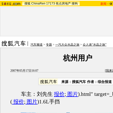
搜狐
ChinaRen
17173
焦点房地产
搜狗
新闻
-
体
汽车频道
>
专题
>
一汽大众水晶之旅
>
众人谈“水晶之旅”
杭州用户
2007年05月17日16:07
[
我来
来源：搜狐汽车 作者：综合报道
车主：刘先生
报价
;
图片
).html" targe
(
报价
;
图片
)1.6L手挡